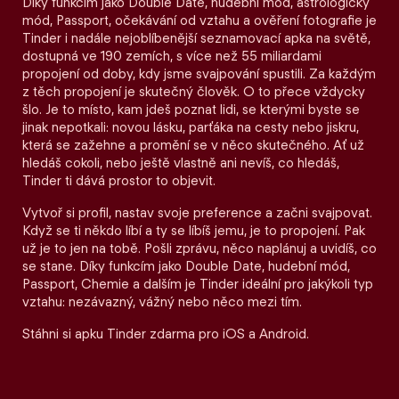
Díky funkcím jako Double Date, hudební mód, astrologický
mód, Passport, očekávání od vztahu a ověření fotografie je
Tinder i nadále nejoblíbenější seznamovací apka na světě,
dostupná ve 190 zemích, s více než 55 miliardami
propojení od doby, kdy jsme svajpování spustili. Za každým
z těch propojení je skutečný člověk. O to přece vždycky
šlo. Je to místo, kam jdeš poznat lidi, se kterými byste se
jinak nepotkali: novou lásku, parťáka na cesty nebo jiskru,
která se zažehne a promění se v něco skutečného. Ať už
hledáš cokoli, nebo ještě vlastně ani nevíš, co hledáš,
Tinder ti dává prostor to objevit.
Vytvoř si profil, nastav svoje preference a začni svajpovat.
Když se ti někdo líbí a ty se líbíš jemu, je to propojení. Pak
už je to jen na tobě. Pošli zprávu, něco naplánuj a uvidíš, co
se stane. Díky funkcím jako Double Date, hudební mód,
Passport, Chemie a dalším je Tinder ideální pro jakýkoli typ
vztahu: nezávazný, vážný nebo něco mezi tím.
Stáhni si apku Tinder zdarma pro iOS a Android.