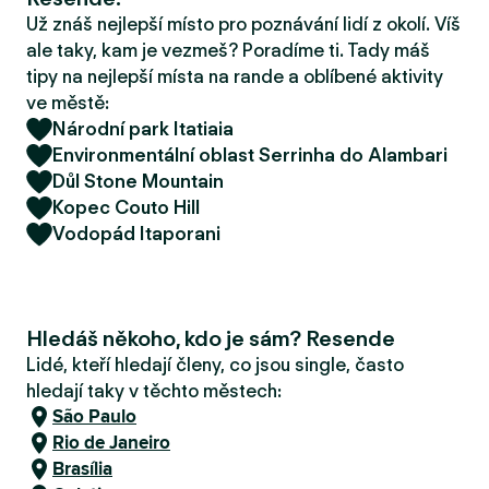
r
Už znáš nejlepší místo pro poznávání lidí z okolí. Víš
u
ale taky, kam je vezmeš? Poradíme ti. Tady máš
tipy na nejlepší místa na rande a oblíbené aktivity
ve městě:
Národní park Itatiaia
Environmentální oblast Serrinha do Alambari
Důl Stone Mountain
Kopec Couto Hill
Vodopád Itaporani
Hledáš někoho, kdo je sám? Resende
Lidé, kteří hledají členy, co jsou single, často
hledají taky v těchto městech:
São Paulo
Rio de Janeiro
Brasília