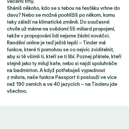
večerní trhy.
Sháníš někoho, kdo se s tebou na fesťáku vrhne do
davu? Nebo se možná poohlížíš po někom, komu
taky záleží na klimatické změně. Do současné
chvíle už máme na svědomí 55 miliard propojení,
takže v propojování lidí nejsme žádní nováčci.
Randění online je teď ještě lepší – Tinder má
funkce, které ti pomohou se co nejvíc zviditelnit,
aby si tě všimli ti, kteří se ti líbí. Poznej přátele, kteří
stejně jako ty milují kafe, nebo si najdi spoluhráče
na badminton. A když potřebuješ vypadnout
z města, naše funkce Passport ti poslouží ve více
než 190 zemích a ve 40 jazycích – na Tinderu jde
všechno.