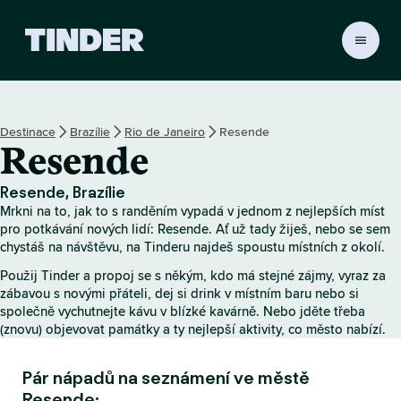
D
o
m
o
v
Destinace
Brazílie
Rio de Janeiro
Resende
s
Resende
k
á
s
Resende, Brazílie
t
Mrkni na to, jak to s randěním vypadá v jednom z nejlepších míst
r
pro potkávání nových lidí: Resende. Ať už tady žiješ, nebo se sem
á
chystáš na návštěvu, na Tinderu najdeš spoustu místních z okolí.
n
Použij Tinder a propoj se s někým, kdo má stejné zájmy, vyraz za
k
zábavou s novými přáteli, dej si drink v místním baru nebo si
a
společně vychutnejte kávu v blízké kavárně. Nebo jděte třeba
T
(znovu) objevovat památky a ty nejlepší aktivity, co město nabízí.
i
n
Pár nápadů na seznámení ve městě
d
e
Resende: