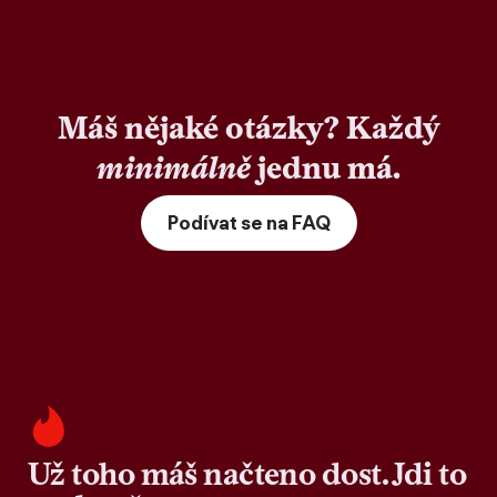
Máš nějaké otázky? Každý
minimálně
jednu má.
Podívat se na FAQ
Už toho máš načteno dost. Jdi to