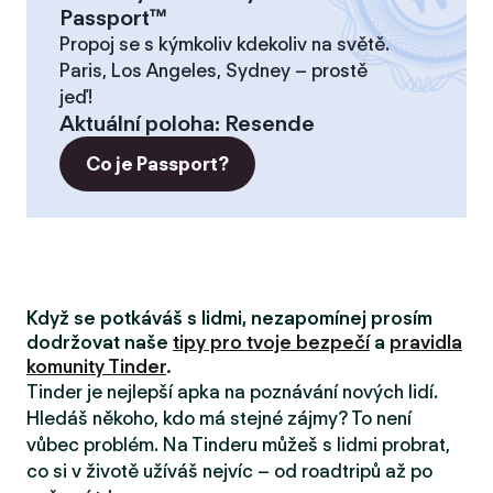
Passport™
Propoj se s kýmkoliv kdekoliv na světě.
Paris, Los Angeles, Sydney – prostě
jeď!
Aktuální poloha
:
Resende
Co je Passport?
Když se potkáváš s lidmi, nezapomínej prosím
dodržovat naše
tipy pro tvoje bezpečí
a
pravidla
komunity Tinder
.
Tinder je nejlepší apka na poznávání nových lidí.
Hledáš někoho, kdo má stejné zájmy? To není
vůbec problém. Na Tinderu můžeš s lidmi probrat,
co si v životě užíváš nejvíc – od roadtripů až po