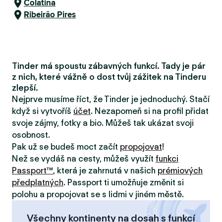
Colatina
Ribeirão Pires
Tinder má spoustu zábavných funkcí. Tady je pár
z nich, které vážně o dost tvůj zážitek na Tinderu
zlepší.
Nejprve musíme říct, že Tinder je jednoduchý. Stačí
když si vytvoříš
účet
. Nezapomeň si na profil přidat
svoje zájmy, fotky a bio. Můžeš tak ukázat svoji
osobnost.
Pak už se budeš moct začít
propojovat
!
Než se vydáš na cesty, můžeš využít
funkci
Passport™
, která je zahrnutá v našich
prémiových
předplatných
. Passport ti umožňuje změnit si
polohu a propojovat se s lidmi v jiném městě.
Všechny kontinenty na dosah s funkcí