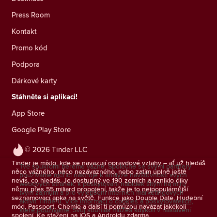
Press Room
Kontakt
Promo kód
Podpora
Dárkové karty
Stáhněte si aplikaci!
App Store
Google Play Store
© 2026 Tinder LLC
Tinder je místo, kde se navazují opravdové vztahy – ať už hledáš
Tvé soukromí bereme vážně. Společně se svými partnery
něco vážného, něco nezávazného, nebo zatím úplně ještě
používáme měřicí nástroje k analýze návštěvnosti svých
nevíš, co hledáš. Je dostupný ve 190 zemích a vzniklo díky
webových stránek, k poskytování nabídek šitým na míru
němu přes 55 miliard propojení, takže je to nejpopulárnější
tvým zájmům a pro vylepšení interních marketingových
seznamovací apka na světě. Funkce jako Double Date, Hudební
aktivit Tinderu.
Více informací o cookies a poskytovatelích,
mód, Passport, Chemie a další ti pomůžou navázat jakékoli
které používáme.
Svůj souhlas můžeš kdykoli v nastavení
spojení. Ke stažení na iOS a Androidu zdarma.