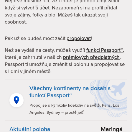
Nejprve musíme říct, že Tinder je jednoduchý. Stačí
když si vytvoříš
účet
. Nezapomeň si na profil přidat
svoje zájmy, fotky a bio. Můžeš tak ukázat svoji
osobnost.
Pak už se budeš moct začít
propojovat
!
Než se vydáš na cesty, můžeš využít
funkci Passport™
,
která je zahrnutá v našich
prémiových předplatných
.
Passport ti umožňuje změnit si polohu a propojovat se
s lidmi v jiném městě.
Všechny kontinenty na dosah s
funkcí Passport™
Propoj se s kýmkoliv kdekoliv na světě. Paris, Los
Angeles, Sydney – prostě jeď!
Aktuální poloha
Maringá