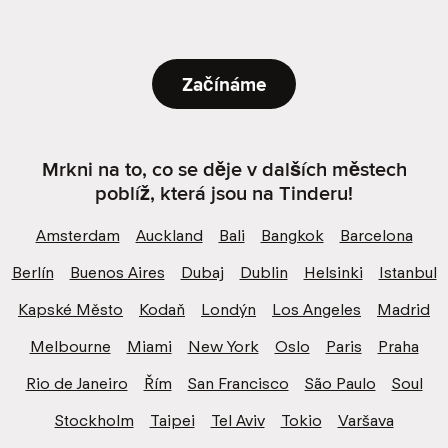
Začínáme
Mrkni na to, co se děje v dalších městech
poblíž, která jsou na Tinderu!
Amsterdam
Auckland
Bali
Bangkok
Barcelona
Berlín
Buenos Aires
Dubaj
Dublin
Helsinki
Istanbul
Kapské Město
Kodaň
Londýn
Los Angeles
Madrid
Melbourne
Miami
New York
Oslo
Paris
Praha
Rio de Janeiro
Řím
San Francisco
São Paulo
Soul
Stockholm
Taipei
Tel Aviv
Tokio
Varšava