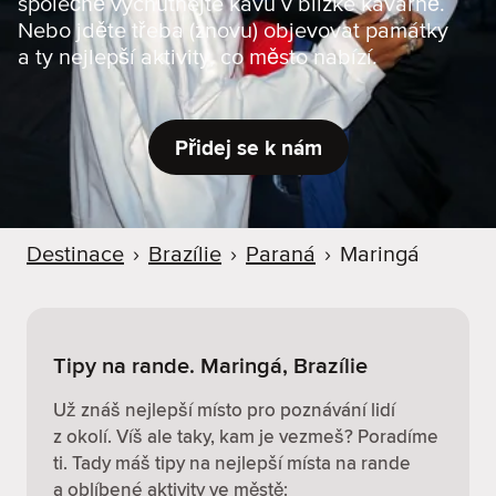
společně vychutnejte kávu v blízké kavárně.
r
Nebo jděte třeba (znovu) objevovat památky
u
a ty nejlepší aktivity, co město nabízí.
Přidej se k nám
Destinace
›
Brazílie
›
Paraná
›
Maringá
Tipy na rande. Maringá, Brazílie
Už znáš nejlepší místo pro poznávání lidí
z okolí. Víš ale taky, kam je vezmeš? Poradíme
ti. Tady máš tipy na nejlepší místa na rande
a oblíbené aktivity ve městě: