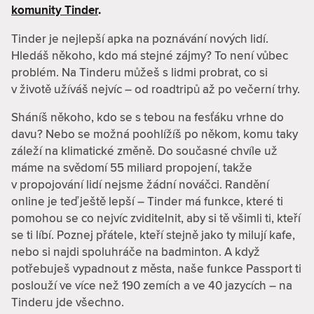
komunity Tinder
.
Tinder je nejlepší apka na poznávání nových lidí.
Hledáš někoho, kdo má stejné zájmy? To není vůbec
problém. Na Tinderu můžeš s lidmi probrat, co si
v životě užíváš nejvíc – od roadtripů až po večerní trhy.
Sháníš někoho, kdo se s tebou na fesťáku vrhne do
davu? Nebo se možná poohlížíš po někom, komu taky
záleží na klimatické změně. Do současné chvíle už
máme na svědomí 55 miliard propojení, takže
v propojování lidí nejsme žádní nováčci. Randění
online je teď ještě lepší – Tinder má funkce, které ti
pomohou se co nejvíc zviditelnit, aby si tě všimli ti, kteří
se ti líbí. Poznej přátele, kteří stejně jako ty milují kafe,
nebo si najdi spoluhráče na badminton. A když
potřebuješ vypadnout z města, naše funkce Passport ti
poslouží ve více než 190 zemích a ve 40 jazycích – na
Tinderu jde všechno.