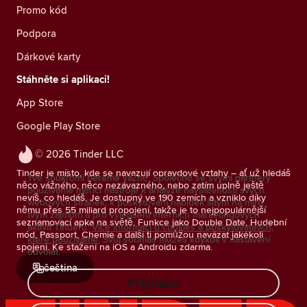
Promo kód
Podpora
Dárkové karty
Stáhněte si aplikaci!
App Store
Google Play Store
© 2026 Tinder LLC
Tinder je místo, kde se navazují opravdové vztahy – ať už hledáš
Tvé soukromí bereme vážně. Společně se svými partnery
něco vážného, něco nezávazného, nebo zatím úplně ještě
používáme měřicí nástroje k analýze návštěvnosti svých
nevíš, co hledáš. Je dostupný ve 190 zemích a vzniklo díky
webových stránek, k poskytování nabídek šitým na míru
němu přes 55 miliard propojení, takže je to nejpopulárnější
tvým zájmům a pro vylepšení interních marketingových
seznamovací apka na světě. Funkce jako Double Date, Hudební
aktivit Tinderu.
Více informací o cookies a poskytovatelích,
mód, Passport, Chemie a další ti pomůžou navázat jakékoli
které používáme.
Svůj souhlas můžeš kdykoli v nastavení
spojení. Ke stažení na iOS a Androidu zdarma.
odvolat.
čeština
Přijímám