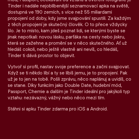
Tinder i nadále nejoblíbenější seznamovací apka na světě,
dostupná ve 190 zemích, s více než 55 miliardami
propojení od doby, kdy jsme svajpování spustili. Za každým
z těch propojení je skutečný člověk. O to přece vždycky
šlo. Je to místo, kam jdeš poznat lidi, se kterými byste se
jinak nepotkali: novou lásku, parťáka na cesty nebo jiskru,
která se zažehne a promění se v něco skutečného. Ať už
hledáš cokoli, nebo ještě vlastně ani nevíš, co hledáš,
Tinder ti dává prostor to objevit.
Vytvoř si profil, nastav svoje preference a začni svajpovat.
Když se ti někdo líbí a ty se líbíš jemu, je to propojení. Pak
už je to jen na tobě. Pošli zprávu, něco naplánuj a uvidíš, co
se stane. Díky funkcím jako Double Date, hudební mód,
Passport, Chemie a dalším je Tinder ideální pro jakýkoli typ
vztahu: nezávazný, vážný nebo něco mezi tím.
Stáhni si apku Tinder zdarma pro iOS a Android.