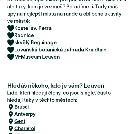
r
ale taky, kam je vezmeš? Poradíme ti. Tady máš
u
tipy na nejlepší místa na rande a oblíbené aktivity
ve městě:
Kostel sv. Petra
Radnice
skvělý Beguinage
Lovaňská botanická zahrada Kruidtuin
M-Museum Leuven
Hledáš někoho, kdo je sám? Leuven
Lidé, kteří hledají členy, co jsou single, často
hledají taky v těchto městech:
Brusel
Antverpy
Gent
Charleroi