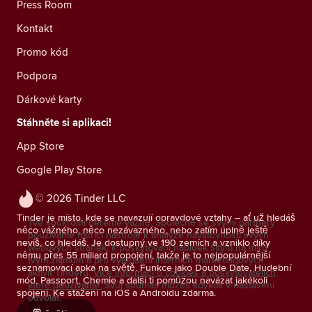
Press Room
Kontakt
Promo kód
Podpora
Dárkové karty
Stáhněte si aplikaci!
App Store
Google Play Store
© 2026 Tinder LLC
Tinder je místo, kde se navazují opravdové vztahy – ať už hledáš
Tvé soukromí bereme vážně. Společně se svými partnery
něco vážného, něco nezávazného, nebo zatím úplně ještě
používáme měřicí nástroje k analýze návštěvnosti svých
nevíš, co hledáš. Je dostupný ve 190 zemích a vzniklo díky
webových stránek, k poskytování nabídek šitým na míru
němu přes 55 miliard propojení, takže je to nejpopulárnější
tvým zájmům a pro vylepšení interních marketingových
seznamovací apka na světě. Funkce jako Double Date, Hudební
aktivit Tinderu.
Více informací o cookies a poskytovatelích,
mód, Passport, Chemie a další ti pomůžou navázat jakékoli
které používáme.
Svůj souhlas můžeš kdykoli v nastavení
spojení. Ke stažení na iOS a Androidu zdarma.
odvolat.