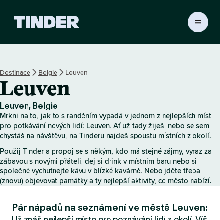
D
o
m
o
v
Destinace
Belgie
Leuven
s
Leuven
k
á
s
Leuven, Belgie
t
Mrkni na to, jak to s randěním vypadá v jednom z nejlepších míst
r
pro potkávání nových lidí: Leuven. Ať už tady žiješ, nebo se sem
á
chystáš na návštěvu, na Tinderu najdeš spoustu místních z okolí.
n
Použij Tinder a propoj se s někým, kdo má stejné zájmy, vyraz za
k
zábavou s novými přáteli, dej si drink v místním baru nebo si
a
společně vychutnejte kávu v blízké kavárně. Nebo jděte třeba
T
(znovu) objevovat památky a ty nejlepší aktivity, co město nabízí.
i
n
Pár nápadů na seznámení ve městě Leuven:
d
e
Už znáš nejlepší místo pro poznávání lidí z okolí. Víš