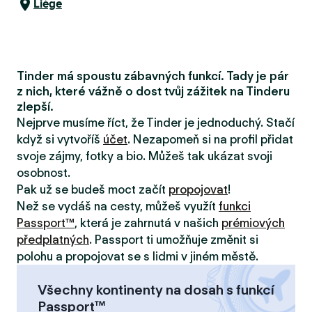
Liège
Tinder má spoustu zábavných funkcí. Tady je pár
z nich, které vážně o dost tvůj zážitek na Tinderu
zlepší.
Nejprve musíme říct, že Tinder je jednoduchý. Stačí
když si vytvoříš
účet
. Nezapomeň si na profil přidat
svoje zájmy, fotky a bio. Můžeš tak ukázat svoji
osobnost.
Pak už se budeš moct začít
propojovat
!
Než se vydáš na cesty, můžeš využít
funkci
Passport™
, která je zahrnutá v našich
prémiových
předplatných
. Passport ti umožňuje změnit si
polohu a propojovat se s lidmi v jiném městě.
Všechny kontinenty na dosah s funkcí
Passport™