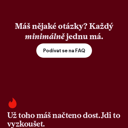
Máš nějaké otázky? Každý
minimálně
jednu má.
Podívat se na FAQ
Už toho máš načteno dost. Jdi to
vyzkoušet.