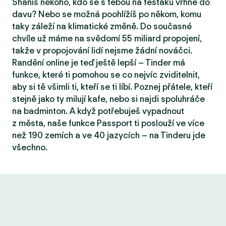
Sháníš někoho, kdo se s tebou na fesťáku vrhne do
davu? Nebo se možná poohlížíš po někom, komu
taky záleží na klimatické změně. Do současné
chvíle už máme na svědomí 55 miliard propojení,
takže v propojování lidí nejsme žádní nováčci.
Randění online je teď ještě lepší – Tinder má
funkce, které ti pomohou se co nejvíc zviditelnit,
aby si tě všimli ti, kteří se ti líbí. Poznej přátele, kteří
stejně jako ty milují kafe, nebo si najdi spoluhráče
na badminton. A když potřebuješ vypadnout
z města, naše funkce Passport ti poslouží ve více
než 190 zemích a ve 40 jazycích – na Tinderu jde
všechno.