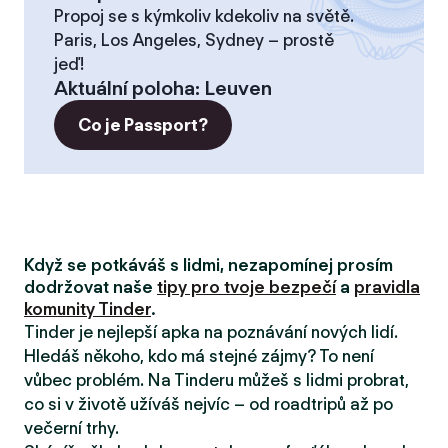
Propoj se s kýmkoliv kdekoliv na světě.
Paris, Los Angeles, Sydney – prostě
jeď!
Aktuální poloha
:
Leuven
Co je Passport?
Když se potkáváš s lidmi, nezapomínej prosím
dodržovat naše
tipy pro tvoje bezpečí
a
pravidla
komunity Tinder
.
Tinder je nejlepší apka na poznávání nových lidí.
Hledáš někoho, kdo má stejné zájmy? To není
vůbec problém. Na Tinderu můžeš s lidmi probrat,
co si v životě užíváš nejvíc – od roadtripů až po
večerní trhy.