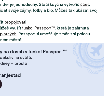
inder je jednoduchý. Stačí když si vytvoříš
účet
.
idat svoje zájmy, fotky a bio. Můžeš tak ukázat svoji
čít
propojovat
!
ůžeš využít
funkci Passport™
, která je zahrnutá
platných
. Passport ti umožňuje změnit si polohu
jiném městě.
y na dosah s funkcí Passport™
dekoliv na světě.
ydney – prostě
ranjestad