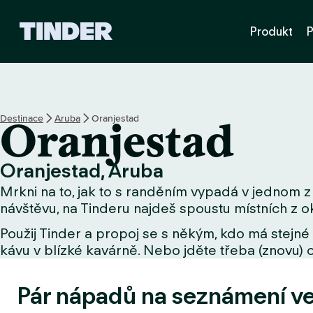
D
Produkt
P
o
m
o
v
s
k
Destinace
Aruba
Oranjestad
Oranjestad
á
s
t
Oranjestad, Aruba
r
Mrkni na to, jak to s randěním vypadá v jednom z 
á
n
návštěvu, na Tinderu najdeš spoustu místních z ok
k
Použij Tinder a propoj se s někým, kdo má stejné 
a
kávu v blízké kavárně. Nebo jděte třeba (znovu) o
T
i
n
Pár nápadů na seznámení v
d
e