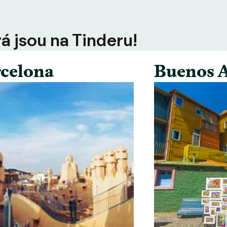
rá jsou na Tinderu!
celona
Buenos A