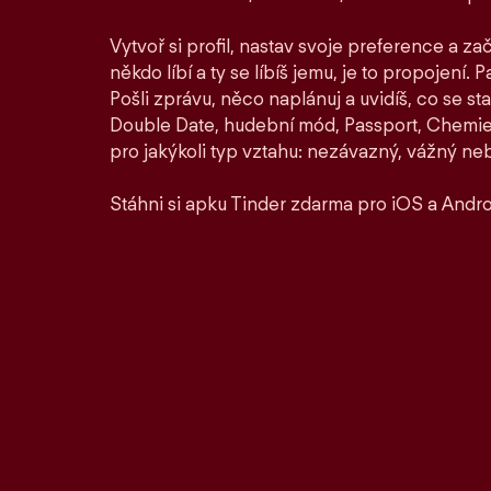
Vytvoř si profil, nastav svoje preference a zač
někdo líbí a ty se líbíš jemu, je to propojení. P
Pošli zprávu, něco naplánuj a uvidíš, co se st
Double Date, hudební mód, Passport, Chemie a
pro jakýkoli typ vztahu: nezávazný, vážný ne
Stáhni si apku Tinder zdarma pro iOS a Andro