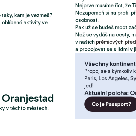
Nejprve musíme říct, že T
Nezapomeň si na profil př
le taky, kam je vezmeš?
osobnost.
 oblíbené aktivity ve
Pak už se budeš moct za
Než se vydáš na cesty, m
v našich
prémiových před
a propojovat se s lidmi v 
Všechny kontinent
Propoj se s kýmkoliv k
Paris, Los Angeles, S
jeď!
Aktuální poloha
:
O
 Oranjestad
Co je Passport?
taky v těchto městech: