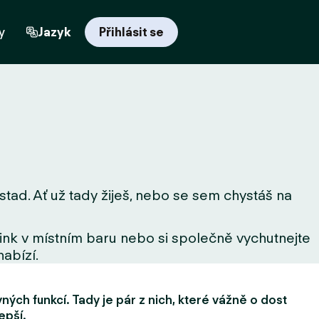
y
Jazyk
Přihlásit se
stad. Ať už tady žiješ, nebo se sem chystáš na
drink v místním baru nebo si společně vychutnejte
nabízí.
ých funkcí. Tady je pár z nich, které vážně o dost
epší.