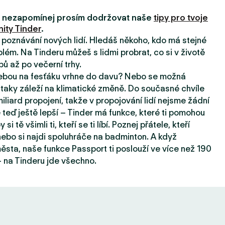
i, nezapomínej prosím dodržovat naše
tipy pro tvoje
ity Tinder
.
a poznávání nových lidí. Hledáš někoho, kdo má stejné
lém. Na Tinderu můžeš s lidmi probrat, co si v životě
pů až po večerní trhy.
tebou na fesťáku vrhne do davu? Nebo se možná
taky záleží na klimatické změně. Do současné chvíle
iard propojení, takže v propojování lidí nejsme žádní
e teď ještě lepší – Tinder má funkce, které ti pomohou
 si tě všimli ti, kteří se ti líbí. Poznej přátele, kteří
, nebo si najdi spoluhráče na badminton. A když
sta, naše funkce Passport ti poslouží ve více než 190
 na Tinderu jde všechno.