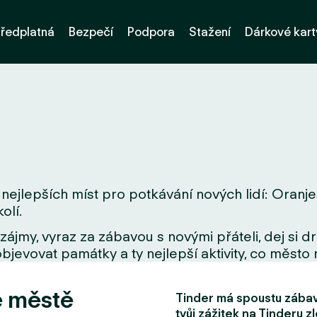
ředplatná
Bezpečí
Podpora
Stažení
Dárkové kart
nejlepších míst pro potkávání nových lidí: Oranje
olí.
zájmy, vyraz za zábavou s novými přáteli, dej si 
bjevovat památky a ty nejlepší aktivity, co město 
e městě
Tinder má spoustu zábavn
tvůj zážitek na Tinderu zl