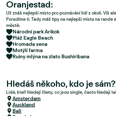
Oranjestad:
r
u
Už znáš nejlepší místo pro poznávání lidí z okolí. Víš a
Poradíme ti. Tady máš tipy na nejlepší místa na rande a
městě:
Národní park Arikok
Pláž Eagle Beach
Hromada sena
Motýlí farma
Ruiny mlýna na zlato Bushiribana
Hledáš někoho, kdo je sám?
Lidé, kteří hledají členy, co jsou single, často hledají 
Amsterdam
Auckland
Bali