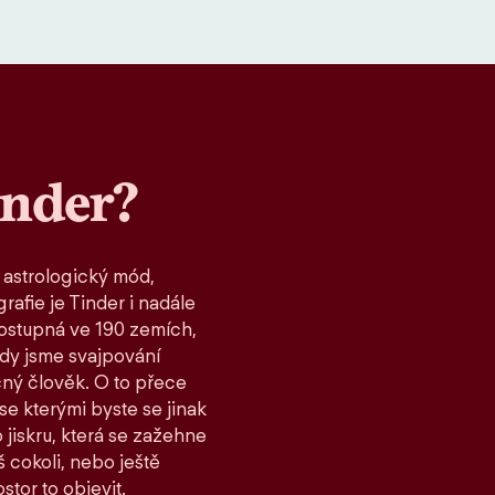
inder?
 astrologický mód,
rafie je Tinder i nadále
ostupná ve 190 zemích,
kdy jsme svajpování
čný člověk. O to přece
 se kterými byste se jinak
 jiskru, která se zažehne
 cokoli, nebo ještě
stor to objevit.