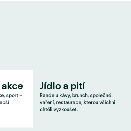
 akce
Jídlo a pití
ke, sport –
Rande u kávy, brunch, společné
lepší
vaření, restaurace, kterou všichni
chtěli vyzkoušet.