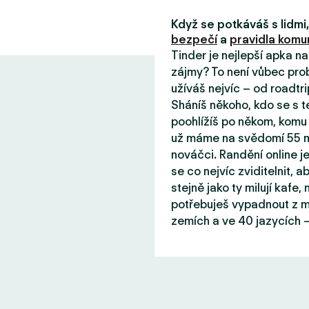
Když se potkáváš s lidm
bezpečí
a
pravidla komun
Tinder je nejlepší apka n
zájmy? To není vůbec prob
užíváš nejvíc – od roadtri
Sháníš někoho, kdo se s 
poohlížíš po někom, komu 
už máme na svědomí 55 mil
nováčci. Randění online j
se co nejvíc zviditelnit, aby
stejně jako ty milují kafe
potřebuješ vypadnout z mě
zemích a ve 40 jazycích –