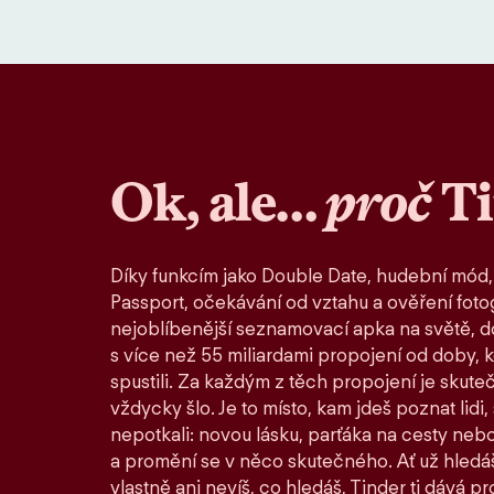
Ok, ale…
proč
T
Díky funkcím jako Double Date, hudební mód,
Passport, očekávání od vztahu a ověření fotog
nejoblíbenější seznamovací apka na světě, d
s více než 55 miliardami propojení od doby, 
spustili. Za každým z těch propojení je skute
vždycky šlo. Je to místo, kam jdeš poznat lidi,
nepotkali: novou lásku, parťáka na cesty nebo
a promění se v něco skutečného. Ať už hledáš
vlastně ani nevíš, co hledáš, Tinder ti dává pro