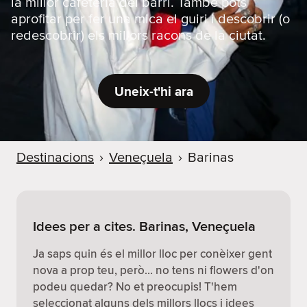
la millor cafeteria del barri. També pots
aprofitar per fer una mica el guiri i descobrir (o
redescobrir) els millors racons de la ciutat.
Uneix-t'hi ara
Destinacions
›
Veneçuela
›
Barinas
Idees per a cites. Barinas, Veneçuela
Ja saps quin és el millor lloc per conèixer gent
nova a prop teu, però… no tens ni flowers d'on
podeu quedar? No et preocupis! T'hem
seleccionat alguns dels millors llocs i idees