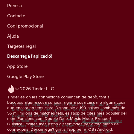
Premsa
Contacte
Codi promocional
Ajuda
Targetes regal
Descarrega l'aplicació!
App Store
Google Play Store
© 2026 Tinder LLC
Tinder és on les connexions comencen de debò, tant si
busques alguna cosa seriosa, alguna cosa casual o alguna cosa
Valorem molt la teva privacitat. Nosaltres i els nostres socis
que encara no tens clara. Disponible a 190 països i amb més de
fem servir rastrejadors per mesurar l'audiència de la nostra
55 mil milions de matches fets, és l'app de cites més popular del
pàgina, per oferir-te promocions i per millorar les
món. Funcions com Double Date, Music Mode, Passport,
operacions de màrqueting de Tinder.
Més informació sobre
Química i moltes més estan dissenyades per a tota mena de
cookies i proveïdors que utilitzem.
Pots retirar el teu
connexions. Descarrega't gratis l’app per a iOS i Android.
consentiment quan vulguis als ajustos del teu compte.