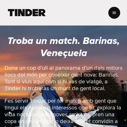
T
i
n
d
e
Troba un match. Barinas,
r
I
Veneçuela
n
i
c
Dona un cop d'ull al panorama d'un dels millors
i
llocs del món per conèixer gent nova: Barinas.
Tant si vius aquí com si hi vas de viatge, a
Tinder hi trobaràs un munt de gent local.
Fes servir Tinder per fer match amb gent que
tingui els mateixos interessos que tu, explora la
vida nocturna amb noves amistats, pren una
copa en un bar típic o deixa que et convidin a