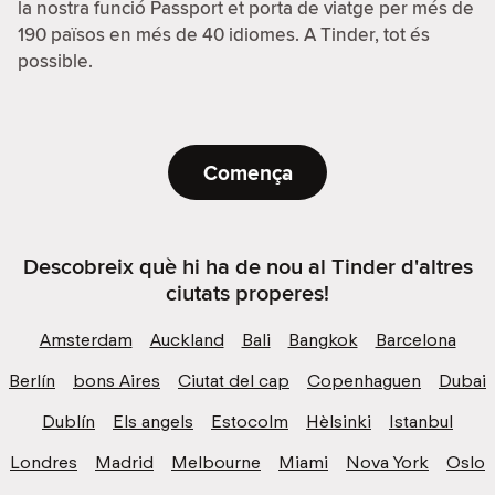
la nostra funció Passport et porta de viatge per més de
190 països en més de 40 idiomes. A Tinder, tot és
possible.
Comença
Descobreix què hi ha de nou al Tinder d'altres
ciutats properes!
Amsterdam
Auckland
Bali
Bangkok
Barcelona
Berlín
bons Aires
Ciutat del cap
Copenhaguen
Dubai
Dublín
Els angels
Estocolm
Hèlsinki
Istanbul
Londres
Madrid
Melbourne
Miami
Nova York
Oslo