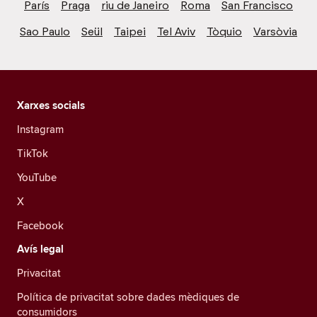
París
Praga
riu de Janeiro
Roma
San Francisco
Sao Paulo
Seül
Taipei
Tel Aviv
Tòquio
Varsòvia
Xarxes socials
Instagram
TikTok
YouTube
X
Facebook
Avís legal
Privacitat
Política de privacitat sobre dades mèdiques de
consumidors