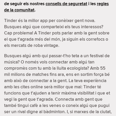
de seguir els nostres
consells de seguretat
i les
regles
de la comunitat
.
Tinder és la millor app per conèixer gent nova.
Busques algú que comparteixi els teus interessos?
Cap problema! A Tinder pots parlar amb la gent sobre
el que t'agrada més del món, ja siguin els correfocs o
els mercats de roba vintage.
Busques algú amb qui passar-t'ho teta a un festival de
música? O només vols connectar amb algú tan
compromès com tu amb la lluita ecologista? Amb 55
mil milions de matches fins ara, ens en sortim força bé
amb això de connectar a la gent. La teva experiència
amb les cites online serà millor que mai: Tinder té
funcions que t'ajuden a tenir màxima visibilitat i que et
vegi la gent que t'agrada. Connecta amb gent que
també tingui cafè a les venes o coneix algú que pugui
ser un rival digne al bàdminton. I, si marxes de la ciutat,