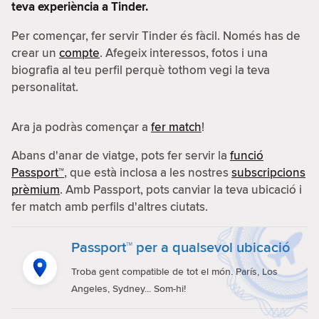
teva experiència a Tinder.
Per començar, fer servir Tinder és fàcil. Només has de
crear un
compte
. Afegeix interessos, fotos i una
biografia al teu perfil perquè tothom vegi la teva
personalitat.
Ara ja podràs començar a
fer match
!
Abans d'anar de viatge, pots fer servir la
funció
Passport™
, que està inclosa a les nostres
subscripcions
prèmium
. Amb Passport, pots canviar la teva ubicació i
fer match amb perfils d'altres ciutats.
Passport™ per a qualsevol ubicació
Troba gent compatible de tot el món. París, Los
Angeles, Sydney... Som-hi!