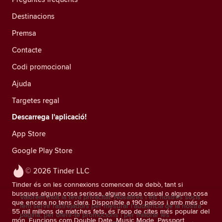
Destinacions
Premsa
Contacte
Codi promocional
Ajuda
Targetes regal
Descarrega l'aplicació!
App Store
Google Play Store
© 2026 Tinder LLC
Tinder és on les connexions comencen de debò, tant si
busques alguna cosa seriosa, alguna cosa casual o alguna cosa
Valorem molt la teva privacitat. Nosaltres i els nostres socis
que encara no tens clara. Disponible a 190 països i amb més de
fem servir rastrejadors per mesurar l'audiència de la nostra
55 mil milions de matches fets, és l'app de cites més popular del
pàgina, per oferir-te promocions i per millorar les
món. Funcions com Double Date, Music Mode, Passport,