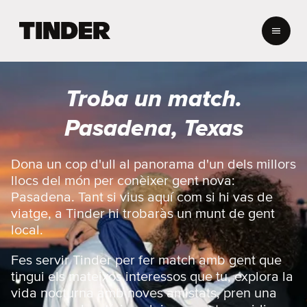
T
i
n
d
e
Troba un match.
r
I
Pasadena, Texas
n
i
c
Dona un cop d'ull al panorama d'un dels millors
i
llocs del món per conèixer gent nova:
Pasadena. Tant si vius aquí com si hi vas de
viatge, a Tinder hi trobaràs un munt de gent
local.
Fes servir Tinder per fer match amb gent que
tingui els mateixos interessos que tu, explora la
vida nocturna amb noves amistats, pren una