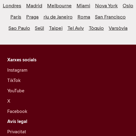
Londres
Madrid
Melbourne
Miami
Nova York
Oslo
París
Praga
riu de Janeiro
Roma
San Francisco
Sao Paulo
Seül
Taipei
Tel Aviv
Tòquio
Varsòvia
Xarxes socials
Instagram
TikTok
YouTube
X
Facebook
Avís legal
Privacitat