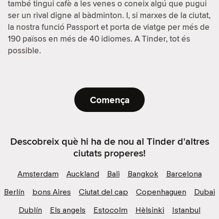
també tingui cafè a les venes o coneix algú que pugui
ser un rival digne al bàdminton. I, si marxes de la ciutat,
la nostra funció Passport et porta de viatge per més de
190 països en més de 40 idiomes. A Tinder, tot és
possible.
Comença
Descobreix què hi ha de nou al Tinder d'altres
ciutats properes!
Amsterdam
Auckland
Bali
Bangkok
Barcelona
Berlín
bons Aires
Ciutat del cap
Copenhaguen
Dubai
Dublín
Els angels
Estocolm
Hèlsinki
Istanbul