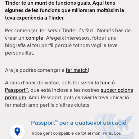
Tinder té un munt de funcions guais. Aquí tens
algunes de les funcions que milloraran moltíssim la
teva experiència a Tinder.
Per començar, fer servir Tinder és fàcil. Només has de
crear un
compte
. Afegeix interessos, fotos i una
biografia al teu perfil perquè tothom vegi la teva
personalitat.
Ara ja podràs començar a
fer match
!
Abans d'anar de viatge, pots fer servir la
funció
Passport™
, que està inclosa a les nostres
subscripcions
prèmium
. Amb Passport, pots canviar la teva ubicació i
fer match amb perfils d'altres ciutats.
Passport™ per a qualsevol ubicació
Troba gent compatible de tot el món. París, Los