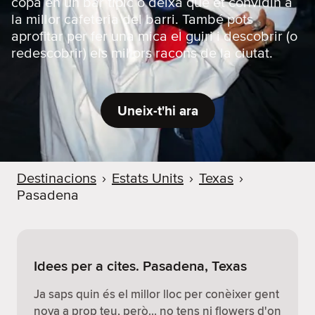
copa en un bar típic o deixa que et convidin a
la millor cafeteria del barri. També pots
aprofitar per fer una mica el guiri i descobrir (o
redescobrir) els millors racons de la ciutat.
Uneix-t'hi ara
Destinacions
›
Estats Units
›
Texas
›
Pasadena
Idees per a cites. Pasadena, Texas
Ja saps quin és el millor lloc per conèixer gent
nova a prop teu, però… no tens ni flowers d'on