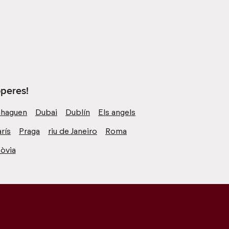
operes!
haguen
Dubai
Dublín
Els angels
rís
Praga
riu de Janeiro
Roma
òvia