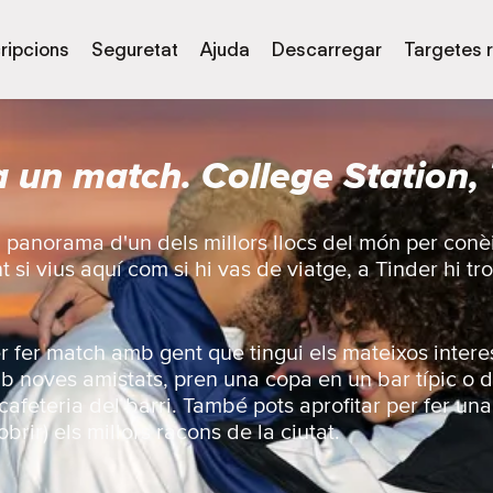
ripcions
Seguretat
Ajuda
Descarregar
Targetes 
 un match. College Station,
l panorama d'un dels millors llocs del món per conè
t si vius aquí com si hi vas de viatge, a Tinder hi 
er fer match amb gent que tingui els mateixos intere
b noves amistats, pren una copa en un bar típic o d
 cafeteria del barri. També pots aprofitar per fer una 
brir) els millors racons de la ciutat.