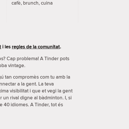
cafè, brunch, cuina
t
i les
regles de la comunitat
.
sos? Cap problema! A Tinder pots
oba vintage.
lgú tan compromès com tu amb la
nnectar a la gent. La teva
a visibilitat i que et vegi la gent
n rival digne al bàdminton. I, si
e 40 idiomes. A Tinder, tot és