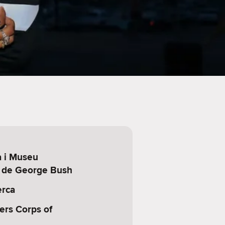
a i Museu
l de George Bush
erca
ers Corps of