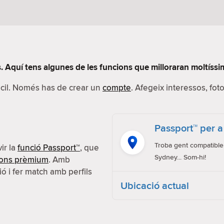
 Aquí tens algunes de les funcions que milloraran moltíssim
fàcil. Només has de crear un
compte
. Afegeix interessos, foto
Passport™ per a
Troba gent compatible 
ir la
funció Passport™
, que
Sydney... Som-hi!
ions prèmium
. Amb
ió i fer match amb perfils
Ubicació actual