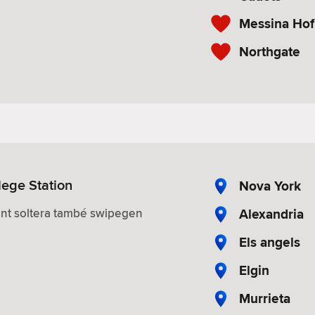
Messina Hof
Northgate
lege Station
Nova York
Alexandria
nt soltera també swipegen
Els angels
Elgin
Murrieta