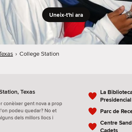
Uneix-t'hi ara
Texas
›
College Station
Station, Texas
La Bibliotec
Presidencia
per conèixer gent nova a prop
 d'on podeu quedar? No et
Parc de Rec
guns dels millors llocs i
Centre Sand
Cadets