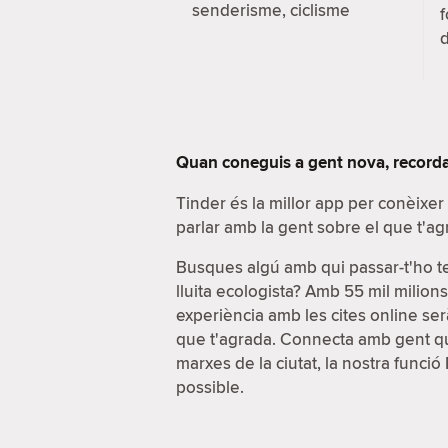
senderisme, ciclisme
f
d
Quan coneguis a gent nova, recorda
Tinder és la millor app per conèixe
parlar amb la gent sobre el que t'ag
Busques algú amb qui passar-t'ho t
lluita ecologista? Amb 55 mil milion
experiència amb les cites online serà
que t'agrada. Connecta amb gent que
marxes de la ciutat, la nostra funci
possible.