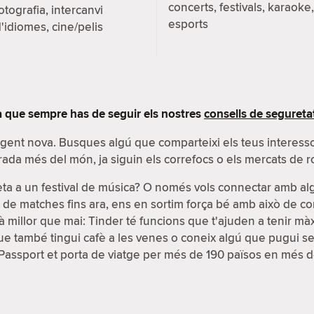
concerts, festivals, karaoke,
otografia, intercanvi
esports
'idiomes, cine/pelis
 que sempre has de seguir els nostres
consells de segureta
r gent nova. Busques algú que comparteixi els teus interes
rada més del món, ja siguin els correfocs o els mercats de r
eta a un festival de música? O només vols connectar amb a
s de matches fins ara, ens en sortim força bé amb això de co
 millor que mai: Tinder té funcions que t'ajuden a tenir màxim
 també tingui cafè a les venes o coneix algú que pugui ser u
ó Passport et porta de viatge per més de 190 països en més d