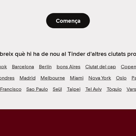
Comença
reix què hi ha de nou al Tinder d'altres ciutats pr
kok
Barcelona
Berlín
bons Aires
Ciutat del cap
Copen
ondres
Madrid
Melbourne
Miami
Nova York
Oslo
Pa
 Francisco
Sao Paulo
Seül
Taipei
Tel Aviv
Tòquio
Vars