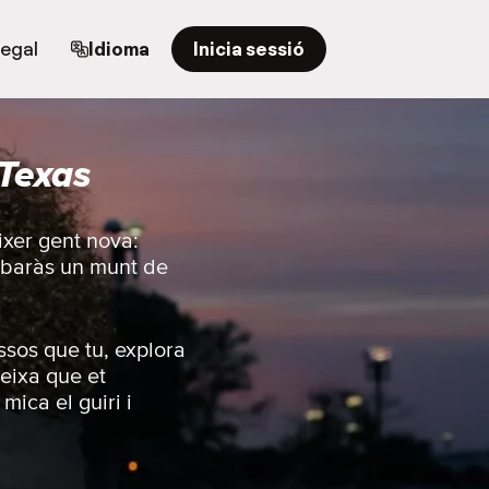
regal
Idioma
Inicia sessió
 Texas
ixer gent nova:
trobaràs un munt de
ssos que tu, explora
eixa que et
mica el guiri i