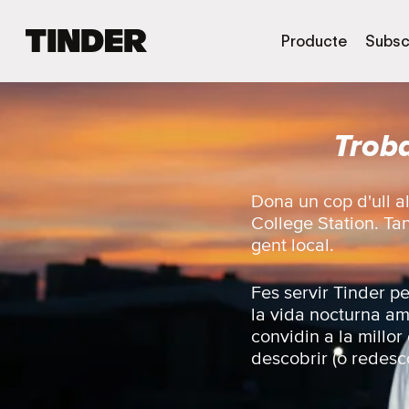
T
Producte
Subsc
i
n
d
e
Troba
r
I
n
i
Dona un cop d'ull a
c
College Station. Tan
i
gent local.
Fes servir Tinder p
la vida nocturna am
convidin a la millor
descobrir (o redesco