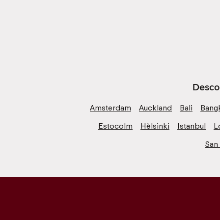
Descob
Amsterdam
Auckland
Bali
Bang
Estocolm
Hèlsinki
Istanbul
L
San