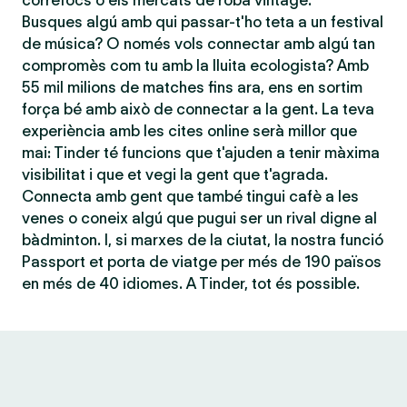
correfocs o els mercats de roba vintage.
Busques algú amb qui passar-t'ho teta a un festival
de música? O només vols connectar amb algú tan
compromès com tu amb la lluita ecologista? Amb
55 mil milions de matches fins ara, ens en sortim
força bé amb això de connectar a la gent. La teva
experiència amb les cites online serà millor que
mai: Tinder té funcions que t'ajuden a tenir màxima
visibilitat i que et vegi la gent que t'agrada.
Connecta amb gent que també tingui cafè a les
venes o coneix algú que pugui ser un rival digne al
bàdminton. I, si marxes de la ciutat, la nostra funció
Passport et porta de viatge per més de 190 països
en més de 40 idiomes. A Tinder, tot és possible.