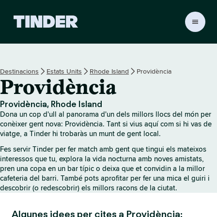
T
i
n
d
e
Destinacions
Estats Units
Rhode Island
Providència
r
Providència
I
n
i
Providència, Rhode Island
c
Dona un cop d'ull al panorama d'un dels millors llocs del món per
i
conèixer gent nova: Providència. Tant si vius aquí com si hi vas de
viatge, a Tinder hi trobaràs un munt de gent local.
Fes servir Tinder per fer match amb gent que tingui els mateixos
interessos que tu, explora la vida nocturna amb noves amistats,
pren una copa en un bar típic o deixa que et convidin a la millor
cafeteria del barri. També pots aprofitar per fer una mica el guiri i
descobrir (o redescobrir) els millors racons de la ciutat.
Algunes idees per cites a Providència: