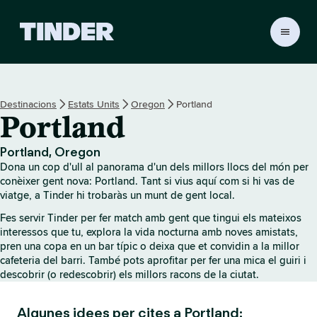
T
i
n
d
e
Destinacions
Estats Units
Oregon
Portland
r
Portland
I
n
i
Portland, Oregon
c
Dona un cop d'ull al panorama d'un dels millors llocs del món per
i
conèixer gent nova: Portland. Tant si vius aquí com si hi vas de
viatge, a Tinder hi trobaràs un munt de gent local.
Fes servir Tinder per fer match amb gent que tingui els mateixos
interessos que tu, explora la vida nocturna amb noves amistats,
pren una copa en un bar típic o deixa que et convidin a la millor
cafeteria del barri. També pots aprofitar per fer una mica el guiri i
descobrir (o redescobrir) els millors racons de la ciutat.
Algunes idees per cites a Portland: