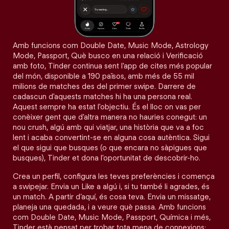
Amb funcions com Double Date, Music Mode, Astrology
Mode, Passport, Què busco en una relació i Verificació
amb foto, Tinder continua sent l'app de cites més popular
del món, disponible a 190 països, amb més de 55 mil
milions de matches des del primer swipe. Darrere de
cadascun d'aquests matches hi ha una persona real.
Aquest sempre ha estat l'objectiu. És el lloc on vas per
conèixer gent que d'altra manera no hauries conegut: un
nou crush, algú amb qui viatjar, una història que va a foc
lent i acaba convertint-se en alguna cosa autèntica. Sigui
el que sigui que busques (o que encara no sàpigues que
busques), Tinder et dona l'oportunitat de descobrir-ho.
Crea un perfil, configura les teves preferències i comença
a swipejar. Envia un Like a algú i, si tu també li agrades, és
un match. A partir d’aquí, és cosa teva. Envia un missatge,
planeja una quedada, i a veure què passa. Amb funcions
com Double Date, Music Mode, Passport, Química i més,
Tinder està pensat per trobar tota mena de connexions: