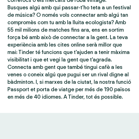
correfocs o els mercats de roba vintage.
Busques algú amb qui passar-t'ho teta a un festival
de música? O només vols connectar amb algú tan
compromès com tu amb la lluita ecologista? Amb
55 mil milions de matches fins ara, ens en sortim
força bé amb això de connectar a la gent. La teva
experiència amb les cites online serà millor que
mai: Tinder té funcions que t'ajuden a tenir màxima
visibilitat i que et vegi la gent que t'agrada.
Connecta amb gent que també tingui cafè a les
venes o coneix algú que pugui ser un rival digne al
bàdminton. I, si marxes de la ciutat, la nostra funció
Passport et porta de viatge per més de 190 països
en més de 40 idiomes. A Tinder, tot és possible.