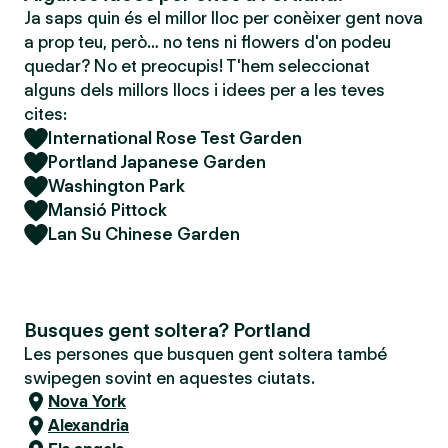
Ja saps quin és el millor lloc per conèixer gent nova
a prop teu, però… no tens ni flowers d'on podeu
quedar? No et preocupis! T'hem seleccionat
alguns dels millors llocs i idees per a les teves
cites:
International Rose Test Garden
Portland Japanese Garden
Washington Park
Mansió Pittock
Lan Su Chinese Garden
Busques gent soltera? Portland
Les persones que busquen gent soltera també
swipegen sovint en aquestes ciutats.
Nova York
Alexandria