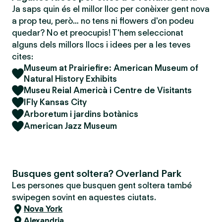
Ja saps quin és el millor lloc per conèixer gent nova
a prop teu, però… no tens ni flowers d'on podeu
quedar? No et preocupis! T'hem seleccionat
alguns dels millors llocs i idees per a les teves
cites:
Museum at Prairiefire: American Museum of
Natural History Exhibits
Museu Reial Americà i Centre de Visitants
IFly Kansas City
Arboretum i jardins botànics
American Jazz Museum
Busques gent soltera? Overland Park
Les persones que busquen gent soltera també
swipegen sovint en aquestes ciutats.
Nova York
Alexandria