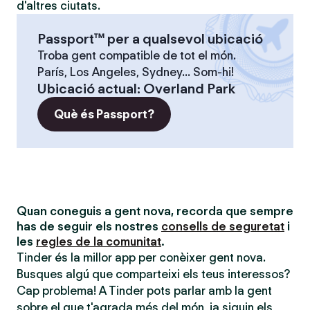
d'altres ciutats.
Passport™ per a qualsevol ubicació
Troba gent compatible de tot el món.
París, Los Angeles, Sydney... Som-hi!
Ubicació actual
:
Overland Park
Què és Passport?
Quan coneguis a gent nova, recorda que sempre
has de seguir els nostres
consells de seguretat
i
les
regles de la comunitat
.
Tinder és la millor app per conèixer gent nova.
Busques algú que comparteixi els teus interessos?
Cap problema! A Tinder pots parlar amb la gent
sobre el que t'agrada més del món, ja siguin els