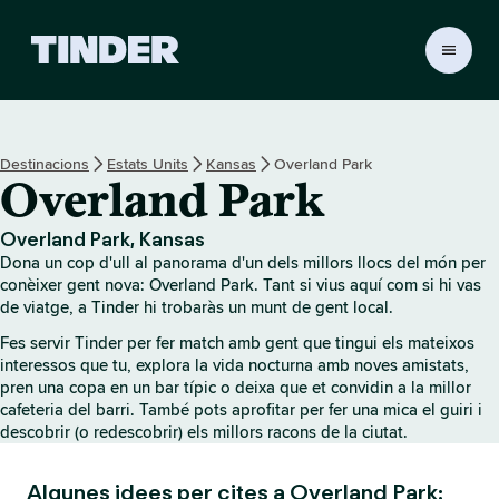
T
i
n
d
e
Destinacions
Estats Units
Kansas
Overland Park
r
Overland Park
I
n
i
Overland Park, Kansas
c
Dona un cop d'ull al panorama d'un dels millors llocs del món per
i
conèixer gent nova: Overland Park. Tant si vius aquí com si hi vas
de viatge, a Tinder hi trobaràs un munt de gent local.
Fes servir Tinder per fer match amb gent que tingui els mateixos
interessos que tu, explora la vida nocturna amb noves amistats,
pren una copa en un bar típic o deixa que et convidin a la millor
cafeteria del barri. També pots aprofitar per fer una mica el guiri i
descobrir (o redescobrir) els millors racons de la ciutat.
Algunes idees per cites a Overland Park: