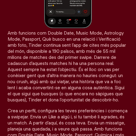
Amb funcions com Double Date, Music Mode, Astrology
Mode, Passport, Què busco en una relació i Verificació
amb foto, Tinder continua sent l'app de cites més popular
del món, disponible a 190 països, amb més de 55 mil
milions de matches des del primer swipe. Darrere de
cadascun d'aquests matches hi ha una persona real.
Aquest sempre ha estat l'objectiu. És el lloc on vas per
conèixer gent que d'altra manera no hauries conegut: un
nou crush, algú amb qui viatjar, una història que va a foc
lent i acaba convertint-se en alguna cosa autèntica. Sigui
el que sigui que busques (o que encara no sàpigues que
busques), Tinder et dona l'oportunitat de descobrir-ho.
Crea un perfil, configura les teves preferències i comença
a swipejar. Envia un Like a algú i, si tu també li agrades, és
un match. A partir d’aquí, és cosa teva. Envia un missatge,
planeja una quedada, i a veure què passa. Amb funcions
com Double Date, Music Mode, Passport, Química i més,