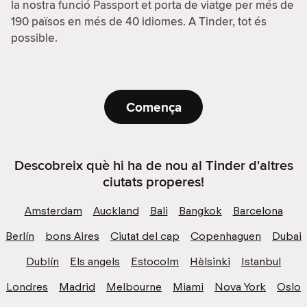
la nostra funció Passport et porta de viatge per més de
190 països en més de 40 idiomes. A Tinder, tot és
possible.
Comença
Descobreix què hi ha de nou al Tinder d'altres
ciutats properes!
Amsterdam
Auckland
Bali
Bangkok
Barcelona
Berlín
bons Aires
Ciutat del cap
Copenhaguen
Dubai
Dublín
Els angels
Estocolm
Hèlsinki
Istanbul
Londres
Madrid
Melbourne
Miami
Nova York
Oslo