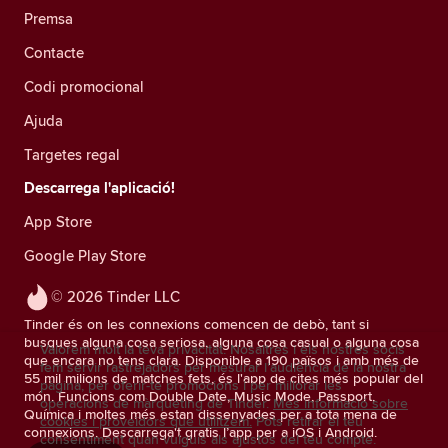
Premsa
Contacte
Codi promocional
Ajuda
Targetes regal
Descarrega l'aplicació!
App Store
Google Play Store
© 2026 Tinder LLC
Tinder és on les connexions comencen de debò, tant si
busques alguna cosa seriosa, alguna cosa casual o alguna cosa
Valorem molt la teva privacitat. Nosaltres i els nostres socis
que encara no tens clara. Disponible a 190 països i amb més de
fem servir rastrejadors per mesurar l'audiència de la nostra
55 mil milions de matches fets, és l'app de cites més popular del
pàgina, per oferir-te promocions i per millorar les
món. Funcions com Double Date, Music Mode, Passport,
operacions de màrqueting de Tinder.
Més informació sobre
Química i moltes més estan dissenyades per a tota mena de
cookies i proveïdors que utilitzem.
Pots retirar el teu
connexions. Descarrega't gratis l’app per a iOS i Android.
consentiment quan vulguis als ajustos del teu compte.