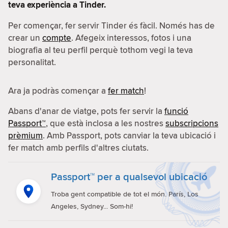
teva experiència a Tinder.
Per començar, fer servir Tinder és fàcil. Només has de
crear un
compte
. Afegeix interessos, fotos i una
biografia al teu perfil perquè tothom vegi la teva
personalitat.
Ara ja podràs començar a
fer match
!
Abans d'anar de viatge, pots fer servir la
funció
Passport™
, que està inclosa a les nostres
subscripcions
prèmium
. Amb Passport, pots canviar la teva ubicació i
fer match amb perfils d'altres ciutats.
Passport™ per a qualsevol ubicació
Troba gent compatible de tot el món. París, Los
Angeles, Sydney... Som-hi!