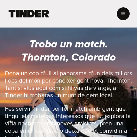
T
i
n
d
e
Troba un match.
r
I
Thornton, Colorado
n
i
c
Dona un cop d'ull al panorama d'un dels millors
i
llocs del món per conèixer gent nova: Thornton.
Tant si vius aquí com si hi vas de viatge, a
Tinder hi trobaràs un munt de gent local.
Fes servir Tinder per fer match amb gent que
tingui els mateixos interessos que tu, explora la
vida nocturna amb noves amistats, pren una
copa en un bar típic o deixa que et convidin a