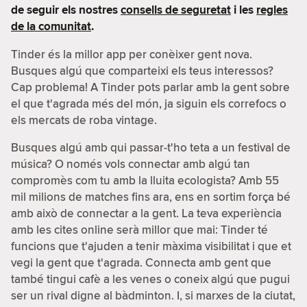
de seguir els nostres
consells de seguretat
i les
regles
de la comunitat
.
Tinder és la millor app per conèixer gent nova.
Busques algú que comparteixi els teus interessos?
Cap problema! A Tinder pots parlar amb la gent sobre
el que t'agrada més del món, ja siguin els correfocs o
els mercats de roba vintage.
Busques algú amb qui passar-t'ho teta a un festival de
música? O només vols connectar amb algú tan
compromès com tu amb la lluita ecologista? Amb 55
mil milions de matches fins ara, ens en sortim força bé
amb això de connectar a la gent. La teva experiència
amb les cites online serà millor que mai: Tinder té
funcions que t'ajuden a tenir màxima visibilitat i que et
vegi la gent que t'agrada. Connecta amb gent que
també tingui cafè a les venes o coneix algú que pugui
ser un rival digne al bàdminton. I, si marxes de la ciutat,