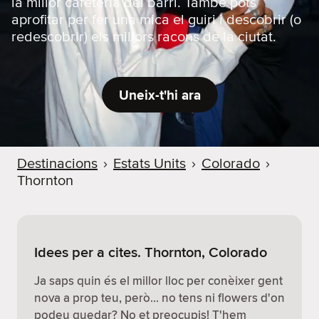
la millor cafeteria del barri. També pots
aprofitar per fer una mica el guiri i descobrir (o
redescobrir) els millors racons de la ciutat.
Uneix-t'hi ara
Destinacions
›
Estats Units
›
Colorado
›
Thornton
Idees per a cites. Thornton, Colorado
Ja saps quin és el millor lloc per conèixer gent
nova a prop teu, però… no tens ni flowers d'on
podeu quedar? No et preocupis! T'hem