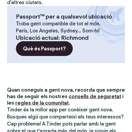
d'altres ciutats.
Passport™ per a qualsevol ubicació
Troba gent compatible de tot el món.
París, Los Angeles, Sydney... Som-hi!
Ubicació actual
:
Richmond
Què és Passport?
Quan coneguis a gent nova, recorda que sempre
has de seguir els nostres
consells de seguretat
i
les
regles de la comunitat
.
Tinder és la millor app per conèixer gent nova.
Busques algú que comparteixi els teus interessos?
Cap problema! A Tinder pots parlar amb la gent
sobre el que t'agrada més del món, ja siguin els