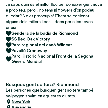
Ja saps quin és el millor lloc per conèixer gent nova
a prop teu, però… no tens ni flowers d'on podeu
quedar? No et preocupis! T'hem seleccionat
alguns dels millors llocs i idees per a les teves
cites:
Sendera de la badia de Richmond
SS Red Oak Victory
Parc regional del canó Wildcat
Pavelló Craneway
Parc Històric Nacional Front de la Segona
Guerra Mundial
Busques gent soltera? Richmond
Les persones que busquen gent soltera també
swipegen sovint en aquestes ciutats.
Nova York
Alexandria