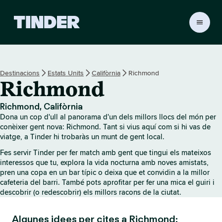
T
i
n
d
e
Destinacions
Estats Units
Califòrnia
Richmond
r
Richmond
I
n
i
Richmond, Califòrnia
c
Dona un cop d'ull al panorama d'un dels millors llocs del món per
i
conèixer gent nova: Richmond. Tant si vius aquí com si hi vas de
viatge, a Tinder hi trobaràs un munt de gent local.
Fes servir Tinder per fer match amb gent que tingui els mateixos
interessos que tu, explora la vida nocturna amb noves amistats,
pren una copa en un bar típic o deixa que et convidin a la millor
cafeteria del barri. També pots aprofitar per fer una mica el guiri i
descobrir (o redescobrir) els millors racons de la ciutat.
Algunes idees per cites a Richmond: