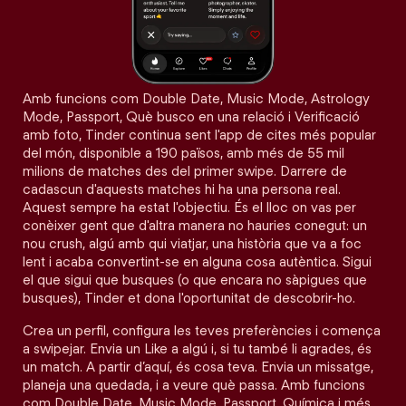
Amb funcions com Double Date, Music Mode, Astrology
Mode, Passport, Què busco en una relació i Verificació
amb foto, Tinder continua sent l'app de cites més popular
del món, disponible a 190 països, amb més de 55 mil
milions de matches des del primer swipe. Darrere de
cadascun d'aquests matches hi ha una persona real.
Aquest sempre ha estat l'objectiu. És el lloc on vas per
conèixer gent que d'altra manera no hauries conegut: un
nou crush, algú amb qui viatjar, una història que va a foc
lent i acaba convertint-se en alguna cosa autèntica. Sigui
el que sigui que busques (o que encara no sàpigues que
busques), Tinder et dona l'oportunitat de descobrir-ho.
Crea un perfil, configura les teves preferències i comença
a swipejar. Envia un Like a algú i, si tu també li agrades, és
un match. A partir d’aquí, és cosa teva. Envia un missatge,
planeja una quedada, i a veure què passa. Amb funcions
com Double Date, Music Mode, Passport, Química i més,