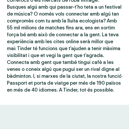
correfocs o els mercats de roba vintage.
Busques algú amb qui passar-t'ho teta a un festival
de música? O només vols connectar amb algú tan
compromès com tu amb la lluita ecologista? Amb
55 mil milions de matches fins ara, ens en sortim
força bé amb això de connectar a la gent. La teva
experiència amb les cites online serà millor que
mai: Tinder té funcions que t'ajuden a tenir màxima
visibilitat i que et vegi la gent que t'agrada.
Connecta amb gent que també tingui cafè a les
venes o coneix algú que pugui ser un rival digne al
bàdminton. I, si marxes de la ciutat, la nostra funció
Passport et porta de viatge per més de 190 països
en més de 40 idiomes. A Tinder, tot és possible.