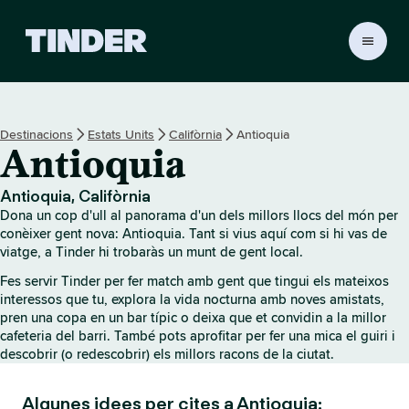
T
i
n
d
e
Destinacions
Estats Units
Califòrnia
Antioquia
r
Antioquia
I
n
i
Antioquia, Califòrnia
c
Dona un cop d'ull al panorama d'un dels millors llocs del món per
i
conèixer gent nova: Antioquia. Tant si vius aquí com si hi vas de
viatge, a Tinder hi trobaràs un munt de gent local.
Fes servir Tinder per fer match amb gent que tingui els mateixos
interessos que tu, explora la vida nocturna amb noves amistats,
pren una copa en un bar típic o deixa que et convidin a la millor
cafeteria del barri. També pots aprofitar per fer una mica el guiri i
descobrir (o redescobrir) els millors racons de la ciutat.
Algunes idees per cites a Antioquia: