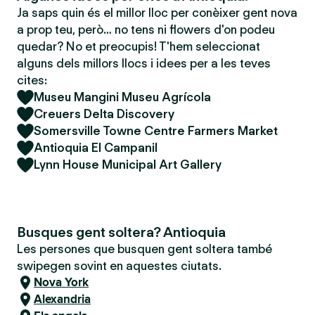
Ja saps quin és el millor lloc per conèixer gent nova
a prop teu, però… no tens ni flowers d'on podeu
quedar? No et preocupis! T'hem seleccionat
alguns dels millors llocs i idees per a les teves
cites:
Museu Mangini Museu Agrícola
Creuers Delta Discovery
Somersville Towne Centre Farmers Market
Antioquia El Campanil
Lynn House Municipal Art Gallery
Busques gent soltera? Antioquia
Les persones que busquen gent soltera també
swipegen sovint en aquestes ciutats.
Nova York
Alexandria