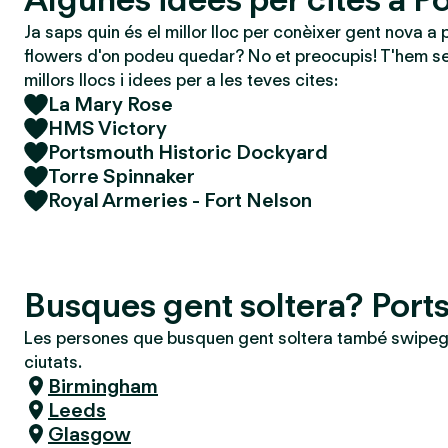
Ja saps quin és el millor lloc per conèixer gent nova a 
flowers d'on podeu quedar? No et preocupis! T'hem se
millors llocs i idees per a les teves cites:
La Mary Rose
HMS Victory
Portsmouth Historic Dockyard
Torre Spinnaker
Royal Armeries - Fort Nelson
Busques gent soltera? Por
Les persones que busquen gent soltera també swipeg
ciutats.
Birmingham
Leeds
Glasgow