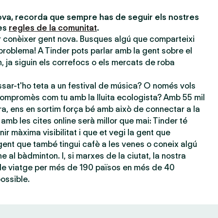
va, recorda que sempre has de seguir els nostres
les
regles de la comunitat
.
er conèixer gent nova. Busques algú que comparteixi
problema! A Tinder pots parlar amb la gent sobre el
 ja siguin els correfocs o els mercats de roba
sar-t'ho teta a un festival de música? O només vols
ompromès com tu amb la lluita ecologista? Amb 55 mil
ra, ens en sortim força bé amb això de connectar a la
amb les cites online serà millor que mai: Tinder té
nir màxima visibilitat i que et vegi la gent que
ent que també tingui cafè a les venes o coneix algú
e al bàdminton. I, si marxes de la ciutat, la nostra
 de viatge per més de 190 països en més de 40
possible.