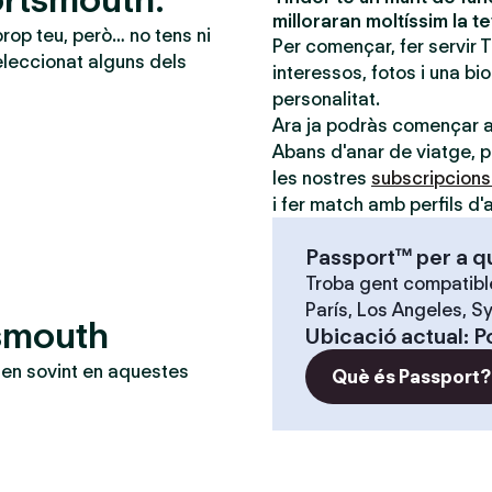
milloraran moltíssim la t
prop teu, però… no tens ni
Per començar, fer servir 
leccionat alguns dels
interessos, fotos i una bi
personalitat.
Ara ja podràs començar 
Abans d'anar de viatge, po
les nostres
subscripcion
i fer match amb perfils d'a
Passport™ per a q
Troba gent compatible
París, Los Angeles, Sy
tsmouth
Ubicació actual
:
P
en sovint en aquestes
Què és Passport?