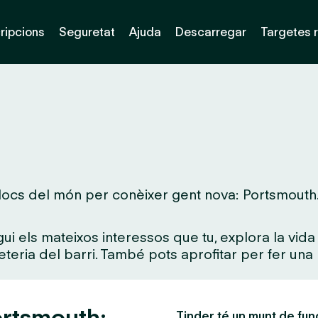
ripcions
Seguretat
Ajuda
Descarregar
Targetes 
locs del món per conèixer gent nova: Portsmouth. T
gui els mateixos interessos que tu, explora la vi
feteria del barri. També pots aprofitar per fer una 
ortsmouth:
Tinder té un munt de fun