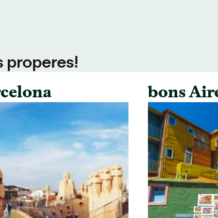
s properes!
celona
bons Air