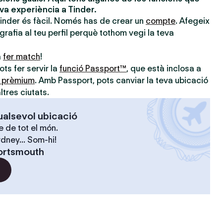
eva experiència a Tinder.
Tinder és fàcil. Només has de crear un
compte
. Afegeix
ografia al teu perfil perquè tothom vegi la teva
a
fer match
!
ts fer servir la
funció Passport™
, que està inclosa a
s prèmium
. Amb Passport, pots canviar la teva ubicació
ltres ciutats.
ualsevol ubicació
 de tot el món.
dney... Som-hi!
ortsmouth