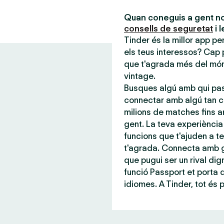
Quan coneguis a gent no
consells de seguretat
i 
Tinder és la millor app p
els teus interessos? Cap 
que t'agrada més del món,
vintage.
Busques algú amb qui pas
connectar amb algú tan c
milions de matches fins a
gent. La teva experiència 
funcions que t'ajuden a te
t'agrada. Connecta amb g
que pugui ser un rival dign
funció Passport et porta
idiomes. A Tinder, tot és 