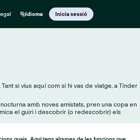
regal
Idioma
Inicia sessió
ant si vius aquí com si hi vas de viatge, a Tinder
da nocturna amb noves amistats, pren una copa en
mica el guiri i descobrir (o redescobrir) els
cions guais. Aquí tens algunes de les funcions que