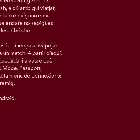
per conèixer gent que
h, algú amb qui viatjar,
tint-se en alguna cosa
que encara no sàpigues
 descobrir-ho.
ies i comença a swipejar.
s un match. A partir d’aquí,
quedada, i a veure què
c Mode, Passport,
 tota mena de connexions:
tremig.
ndroid.