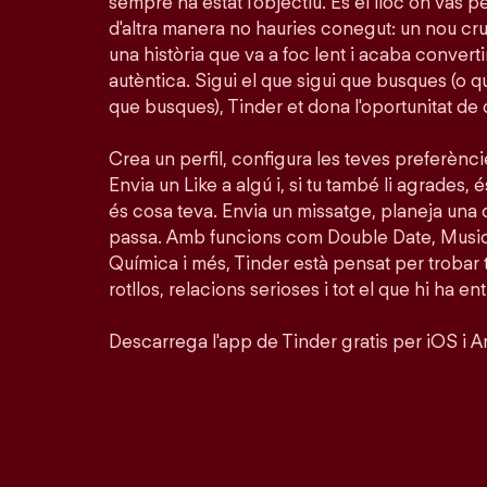
sempre ha estat l'objectiu. És el lloc on vas 
d'altra manera no hauries conegut: un nou crus
una història que va a foc lent i acaba conver
autèntica. Sigui el que sigui que busques (o 
que busques), Tinder et dona l'oportunitat de
Crea un perfil, configura les teves preferènc
Envia un Like a algú i, si tu també li agrades, é
és cosa teva. Envia un missatge, planeja una 
passa. Amb funcions com Double Date, Musi
Química i més, Tinder està pensat per trobar
rotllos, relacions serioses i tot el que hi ha en
Descarrega l'app de Tinder gratis per iOS i A