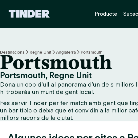
T
Producte
Subsc
i
n
d
e
r
I
Destinacions
Regne Unit
Anglaterra
Portsmouth
Portsmouth
n
i
c
Portsmouth, Regne Unit
i
Dona un cop d'ull al panorama d'un dels millors l
hi trobaràs un munt de gent local.
Fes servir Tinder per fer match amb gent que tin
un bar típic o deixa que et convidin a la millor ca
millors racons de la ciutat.
Algunes idees per cites a P