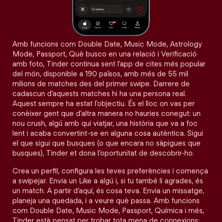
Amb funcions com Double Date, Music Mode, Astrology
Mode, Passport, Què busco en una relació i Verificació
amb foto, Tinder continua sent l'app de cites més popular
del món, disponible a 190 països, amb més de 55 mil
milions de matches des del primer swipe. Darrere de
cadascun d'aquests matches hi ha una persona real.
Aquest sempre ha estat l'objectiu. És el lloc on vas per
conèixer gent que d'altra manera no hauries conegut: un
nou crush, algú amb qui viatjar, una història que va a foc
lent i acaba convertint-se en alguna cosa autèntica. Sigui
el que sigui que busques (o que encara no sàpigues que
busques), Tinder et dona l'oportunitat de descobrir-ho.
Crea un perfil, configura les teves preferències i comença
a swipejar. Envia un Like a algú i, si tu també li agrades, és
un match. A partir d’aquí, és cosa teva. Envia un missatge,
planeja una quedada, i a veure què passa. Amb funcions
com Double Date, Music Mode, Passport, Química i més,
Tinder està pensat per trobar tota mena de connexions: