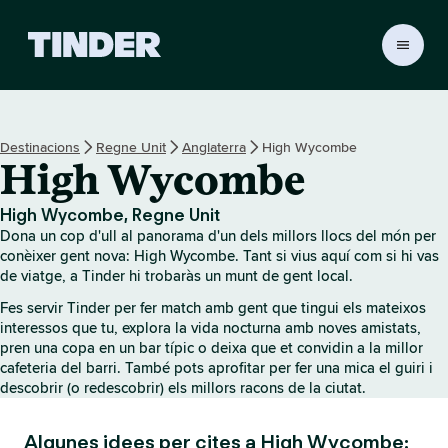
T
i
n
d
e
Destinacions
Regne Unit
Anglaterra
High Wycombe
r
High Wycombe
I
n
i
High Wycombe, Regne Unit
c
Dona un cop d'ull al panorama d'un dels millors llocs del món per
i
conèixer gent nova: High Wycombe. Tant si vius aquí com si hi vas
de viatge, a Tinder hi trobaràs un munt de gent local.
Fes servir Tinder per fer match amb gent que tingui els mateixos
interessos que tu, explora la vida nocturna amb noves amistats,
pren una copa en un bar típic o deixa que et convidin a la millor
cafeteria del barri. També pots aprofitar per fer una mica el guiri i
descobrir (o redescobrir) els millors racons de la ciutat.
Algunes idees per cites a High Wycombe: