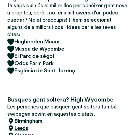
Ja saps quin és el millor lloc per conèixer gent nova
a prop teu, però… no tens ni flowers d'on podeu
quedar? No et preocupis! T'hem seleccionat
alguns dels millors llocs i idees per a les teves
cites:
Hughenden Manor
Museu de Wycombe
El Parc de sègol
Odds Farm Park
Església de Sant Llorenç
Busques gent soltera? High Wycombe
Les persones que busquen gent soltera també
swipegen sovint en aquestes ciutats.
Birmingham
Leeds