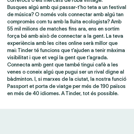
correfocs o els mercats de roba vintage.
Busques algú amb qui passar-t'ho teta a un festival
de música? O només vols connectar amb algú tan
compromès com tu amb la lluita ecologista? Amb
55 mil milions de matches fins ara, ens en sortim
força bé amb això de connectar a la gent. La teva
experiència amb les cites online serà millor que
mai: Tinder té funcions que t'ajuden a tenir màxima
visibilitat i que et vegi la gent que t'agrada.
Connecta amb gent que també tingui cafè a les
venes o coneix algú que pugui ser un rival digne al
bàdminton. I, si marxes de la ciutat, la nostra funció
Passport et porta de viatge per més de 190 països
en més de 40 idiomes. A Tinder, tot és possible.