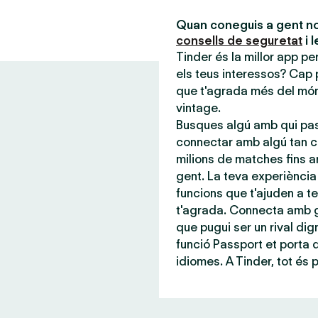
Quan coneguis a gent no
consells de seguretat
i 
Tinder és la millor app p
els teus interessos? Cap 
que t'agrada més del món,
vintage.
Busques algú amb qui pas
connectar amb algú tan c
milions de matches fins a
gent. La teva experiència 
funcions que t'ajuden a te
t'agrada. Connecta amb g
que pugui ser un rival dign
funció Passport et porta
idiomes. A Tinder, tot és 