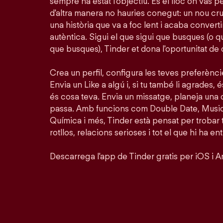
sempre ha estat l'objectiu. És el lloc on vas 
d'altra manera no hauries conegut: un nou crus
una història que va a foc lent i acaba conver
autèntica. Sigui el que sigui que busques (o 
que busques), Tinder et dona l'oportunitat de
Crea un perfil, configura les teves preferènc
Envia un Like a algú i, si tu també li agrades, é
és cosa teva. Envia un missatge, planeja una 
passa. Amb funcions com Double Date, Musi
Química i més, Tinder està pensat per trobar
rotllos, relacions serioses i tot el que hi ha en
Descarrega l'app de Tinder gratis per iOS i A