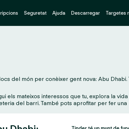
ripcions
Seguretat
Ajuda
Descarregar
Targetes 
locs del món per conèixer gent nova: Abu Dhabi. Ta
gui els mateixos interessos que tu, explora la vi
feteria del barri. També pots aprofitar per fer una 
bu Dhabi:
Tinder té un munt de fun