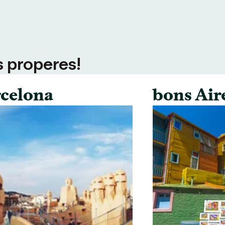
s properes!
celona
bons Air