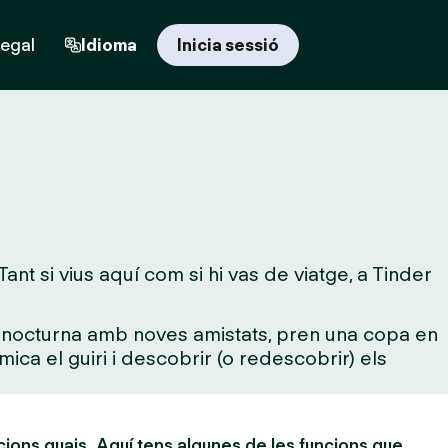
regal
Idioma
Inicia sessió
nt si vius aquí com si hi vas de viatge, a Tinder
da nocturna amb noves amistats, pren una copa en
mica el guiri i descobrir (o redescobrir) els
cions guais. Aquí tens algunes de les funcions que