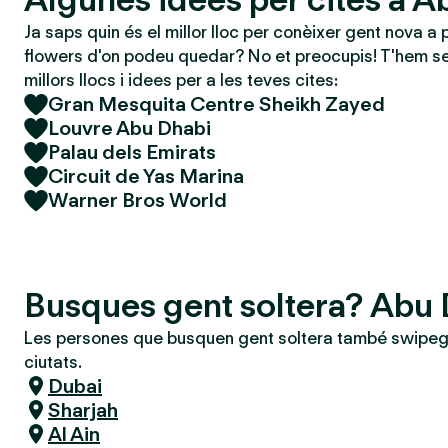
Ja saps quin és el millor lloc per conèixer gent nova a 
flowers d'on podeu quedar? No et preocupis! T'hem se
millors llocs i idees per a les teves cites:
Gran Mesquita Centre Sheikh Zayed
Louvre Abu Dhabi
Palau dels Emirats
Circuit de Yas Marina
Warner Bros World
Busques gent soltera? Abu
Les persones que busquen gent soltera també swipeg
ciutats.
Dubai
Sharjah
Al Ain