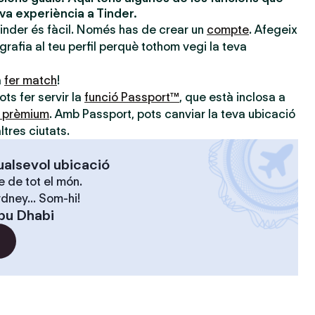
eva experiència a Tinder.
Tinder és fàcil. Només has de crear un
compte
. Afegeix
ografia al teu perfil perquè tothom vegi la teva
a
fer match
!
ts fer servir la
funció Passport™
, que està inclosa a
s prèmium
. Amb Passport, pots canviar la teva ubicació
ltres ciutats.
ualsevol ubicació
 de tot el món.
dney... Som-hi!
bu Dhabi