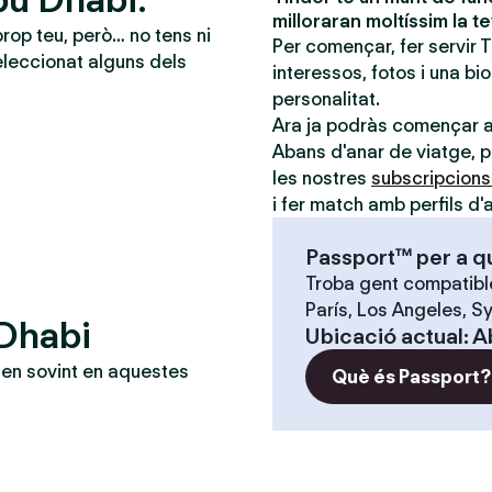
milloraran moltíssim la t
prop teu, però… no tens ni
Per començar, fer servir 
leccionat alguns dels
interessos, fotos i una bi
personalitat.
Ara ja podràs començar 
Abans d'anar de viatge, po
les nostres
subscripcion
i fer match amb perfils d'a
Passport™ per a q
Troba gent compatible
París, Los Angeles, Sy
 Dhabi
Ubicació actual
:
A
en sovint en aquestes
Què és Passport?