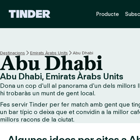
T
Producte
Subsc
i
n
d
e
r
I
Destinacions
Emirats Àrabs Units
Abu Dhabi
Abu Dhabi
n
i
c
Abu Dhabi, Emirats Àrabs Units
i
Dona un cop d'ull al panorama d'un dels millors l
hi trobaràs un munt de gent local.
Fes servir Tinder per fer match amb gent que tin
un bar típic o deixa que et convidin a la millor ca
millors racons de la ciutat.
Algunes idees per cites a A