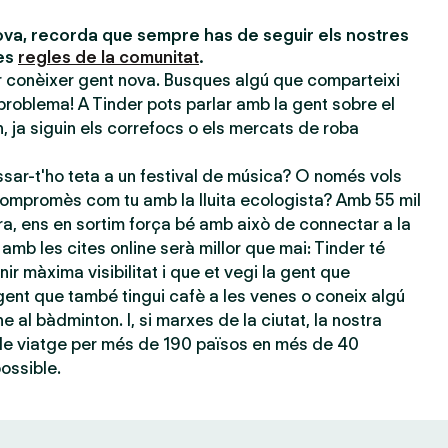
va, recorda que sempre has de seguir els nostres
les
regles de la comunitat
.
er conèixer gent nova. Busques algú que comparteixi
problema! A Tinder pots parlar amb la gent sobre el
 ja siguin els correfocs o els mercats de roba
sar-t'ho teta a un festival de música? O només vols
ompromès com tu amb la lluita ecologista? Amb 55 mil
ra, ens en sortim força bé amb això de connectar a la
amb les cites online serà millor que mai: Tinder té
nir màxima visibilitat i que et vegi la gent que
ent que també tingui cafè a les venes o coneix algú
e al bàdminton. I, si marxes de la ciutat, la nostra
 de viatge per més de 190 països en més de 40
possible.