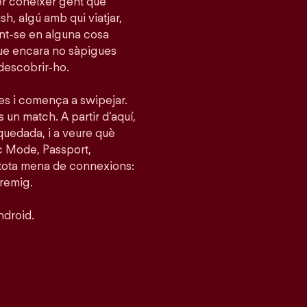
per conèixer gent que
h, algú amb qui viatjar,
tint-se en alguna cosa
que encara no sàpigues
 descobrir-ho.
ies i comença a swipejar.
s un match. A partir d’aquí,
quedada, i a veure què
c Mode, Passport,
 tota mena de connexions:
tremig.
ndroid.