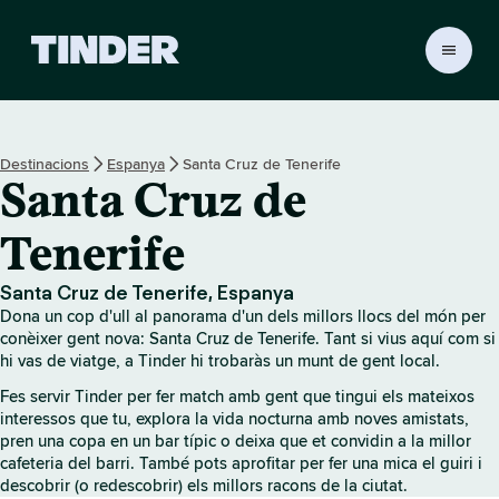
T
i
n
d
e
Destinacions
Espanya
Santa Cruz de Tenerife
r
Santa Cruz de
I
n
i
Tenerife
c
i
Santa Cruz de Tenerife, Espanya
Dona un cop d'ull al panorama d'un dels millors llocs del món per
conèixer gent nova: Santa Cruz de Tenerife. Tant si vius aquí com si
hi vas de viatge, a Tinder hi trobaràs un munt de gent local.
Fes servir Tinder per fer match amb gent que tingui els mateixos
interessos que tu, explora la vida nocturna amb noves amistats,
pren una copa en un bar típic o deixa que et convidin a la millor
cafeteria del barri. També pots aprofitar per fer una mica el guiri i
descobrir (o redescobrir) els millors racons de la ciutat.