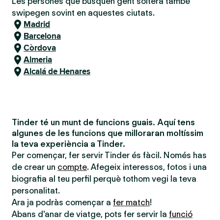
Les persones que busquen gent soltera també
swipegen sovint en aquestes ciutats.
Madrid
Barcelona
Còrdova
Almeria
Alcalá de Henares
Tinder té un munt de funcions guais. Aquí tens
algunes de les funcions que milloraran moltíssim
la teva experiència a Tinder.
Per començar, fer servir Tinder és fàcil. Només has
de crear un
compte
. Afegeix interessos, fotos i una
biografia al teu perfil perquè tothom vegi la teva
personalitat.
Ara ja podràs començar a
fer match
!
Abans d'anar de viatge, pots fer servir la
funció