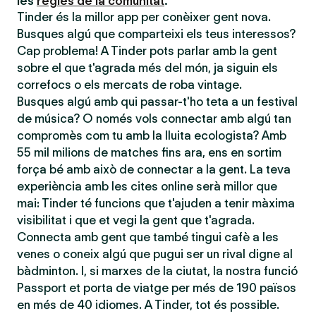
les
regles de la comunitat
.
Tinder és la millor app per conèixer gent nova.
Busques algú que comparteixi els teus interessos?
Cap problema! A Tinder pots parlar amb la gent
sobre el que t'agrada més del món, ja siguin els
correfocs o els mercats de roba vintage.
Busques algú amb qui passar-t'ho teta a un festival
de música? O només vols connectar amb algú tan
compromès com tu amb la lluita ecologista? Amb
55 mil milions de matches fins ara, ens en sortim
força bé amb això de connectar a la gent. La teva
experiència amb les cites online serà millor que
mai: Tinder té funcions que t'ajuden a tenir màxima
visibilitat i que et vegi la gent que t'agrada.
Connecta amb gent que també tingui cafè a les
venes o coneix algú que pugui ser un rival digne al
bàdminton. I, si marxes de la ciutat, la nostra funció
Passport et porta de viatge per més de 190 països
en més de 40 idiomes. A Tinder, tot és possible.