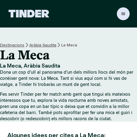
T
i
n
d
e
Destinacions
Aràbia Saudita
La Meca
r
La Meca
I
n
i
La Meca, Aràbia Saudita
c
Dona un cop d'ull al panorama d'un dels millors llocs del món per
i
conèixer gent nova: La Meca. Tant si vius aquí com si hi vas de
viatge, a Tinder hi trobaràs un munt de gent local.
Fes servir Tinder per fer match amb gent que tingui els mateixos
interessos que tu, explora la vida nocturna amb noves amistats,
pren una copa en un bar típic o deixa que et convidin a la millor
cafeteria del barri. També pots aprofitar per fer una mica el guiri i
descobrir (o redescobrir) els millors racons de la ciutat.
Algunes idees per cites a La Meca: