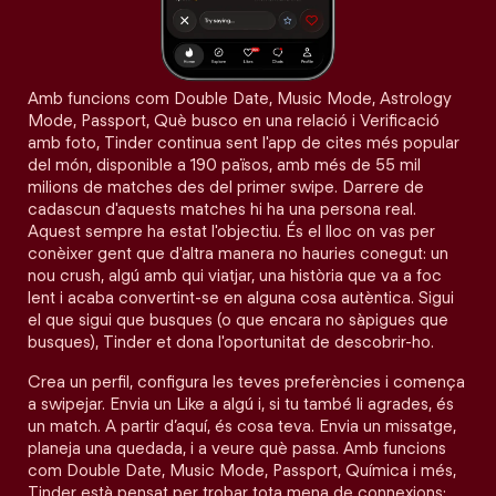
Amb funcions com Double Date, Music Mode, Astrology
Mode, Passport, Què busco en una relació i Verificació
amb foto, Tinder continua sent l'app de cites més popular
del món, disponible a 190 països, amb més de 55 mil
milions de matches des del primer swipe. Darrere de
cadascun d'aquests matches hi ha una persona real.
Aquest sempre ha estat l'objectiu. És el lloc on vas per
conèixer gent que d'altra manera no hauries conegut: un
nou crush, algú amb qui viatjar, una història que va a foc
lent i acaba convertint-se en alguna cosa autèntica. Sigui
el que sigui que busques (o que encara no sàpigues que
busques), Tinder et dona l'oportunitat de descobrir-ho.
Crea un perfil, configura les teves preferències i comença
a swipejar. Envia un Like a algú i, si tu també li agrades, és
un match. A partir d’aquí, és cosa teva. Envia un missatge,
planeja una quedada, i a veure què passa. Amb funcions
com Double Date, Music Mode, Passport, Química i més,
Tinder està pensat per trobar tota mena de connexions: