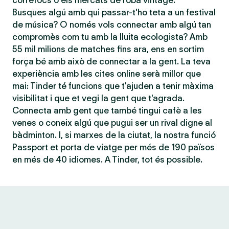
correfocs o els mercats de roba vintage.
Busques algú amb qui passar-t'ho teta a un festival
de música? O només vols connectar amb algú tan
compromès com tu amb la lluita ecologista? Amb
55 mil milions de matches fins ara, ens en sortim
força bé amb això de connectar a la gent. La teva
experiència amb les cites online serà millor que
mai: Tinder té funcions que t'ajuden a tenir màxima
visibilitat i que et vegi la gent que t'agrada.
Connecta amb gent que també tingui cafè a les
venes o coneix algú que pugui ser un rival digne al
bàdminton. I, si marxes de la ciutat, la nostra funció
Passport et porta de viatge per més de 190 països
en més de 40 idiomes. A Tinder, tot és possible.