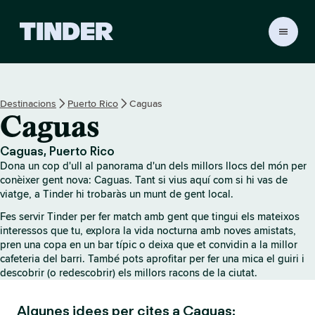
T
i
n
d
e
Destinacions
Puerto Rico
Caguas
r
Caguas
I
n
i
Caguas, Puerto Rico
c
Dona un cop d'ull al panorama d'un dels millors llocs del món per
i
conèixer gent nova: Caguas. Tant si vius aquí com si hi vas de
viatge, a Tinder hi trobaràs un munt de gent local.
Fes servir Tinder per fer match amb gent que tingui els mateixos
interessos que tu, explora la vida nocturna amb noves amistats,
pren una copa en un bar típic o deixa que et convidin a la millor
cafeteria del barri. També pots aprofitar per fer una mica el guiri i
descobrir (o redescobrir) els millors racons de la ciutat.
Algunes idees per cites a Caguas: