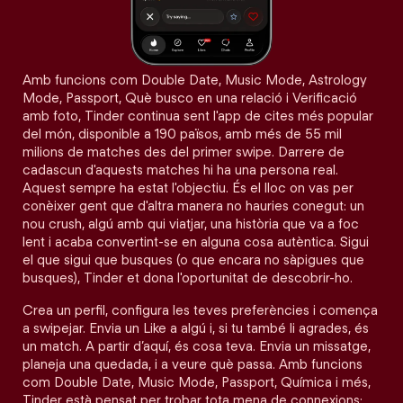
Amb funcions com Double Date, Music Mode, Astrology
Mode, Passport, Què busco en una relació i Verificació
amb foto, Tinder continua sent l'app de cites més popular
del món, disponible a 190 països, amb més de 55 mil
milions de matches des del primer swipe. Darrere de
cadascun d'aquests matches hi ha una persona real.
Aquest sempre ha estat l'objectiu. És el lloc on vas per
conèixer gent que d'altra manera no hauries conegut: un
nou crush, algú amb qui viatjar, una història que va a foc
lent i acaba convertint-se en alguna cosa autèntica. Sigui
el que sigui que busques (o que encara no sàpigues que
busques), Tinder et dona l'oportunitat de descobrir-ho.
Crea un perfil, configura les teves preferències i comença
a swipejar. Envia un Like a algú i, si tu també li agrades, és
un match. A partir d’aquí, és cosa teva. Envia un missatge,
planeja una quedada, i a veure què passa. Amb funcions
com Double Date, Music Mode, Passport, Química i més,
Tinder està pensat per trobar tota mena de connexions: