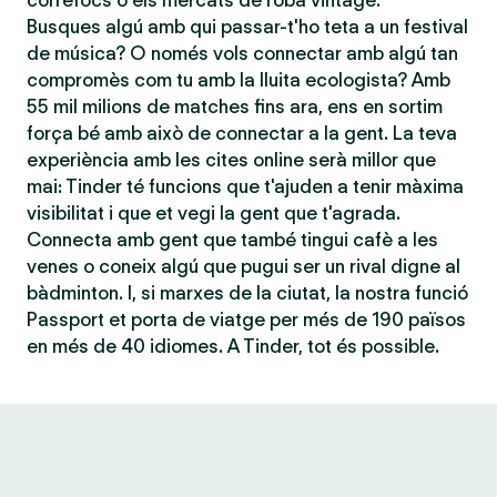
correfocs o els mercats de roba vintage.
Busques algú amb qui passar-t'ho teta a un festival
de música? O només vols connectar amb algú tan
compromès com tu amb la lluita ecologista? Amb
55 mil milions de matches fins ara, ens en sortim
força bé amb això de connectar a la gent. La teva
experiència amb les cites online serà millor que
mai: Tinder té funcions que t'ajuden a tenir màxima
visibilitat i que et vegi la gent que t'agrada.
Connecta amb gent que també tingui cafè a les
venes o coneix algú que pugui ser un rival digne al
bàdminton. I, si marxes de la ciutat, la nostra funció
Passport et porta de viatge per més de 190 països
en més de 40 idiomes. A Tinder, tot és possible.