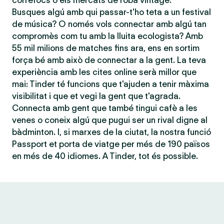
correfocs o els mercats de roba vintage.
Busques algú amb qui passar-t'ho teta a un festival
de música? O només vols connectar amb algú tan
compromès com tu amb la lluita ecologista? Amb
55 mil milions de matches fins ara, ens en sortim
força bé amb això de connectar a la gent. La teva
experiència amb les cites online serà millor que
mai: Tinder té funcions que t'ajuden a tenir màxima
visibilitat i que et vegi la gent que t'agrada.
Connecta amb gent que també tingui cafè a les
venes o coneix algú que pugui ser un rival digne al
bàdminton. I, si marxes de la ciutat, la nostra funció
Passport et porta de viatge per més de 190 països
en més de 40 idiomes. A Tinder, tot és possible.