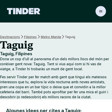
T
i
n
d
e
Destinacions
Filipines
Metro Manila
Taguig
r
Taguig
I
n
i
Taguig, Filipines
c
Dona un cop d'ull al panorama d'un dels millors llocs del món per
i
conèixer gent nova: Taguig. Tant si vius aquí com si hi vas de
viatge, a Tinder hi trobaràs un munt de gent local.
Fes servir Tinder per fer match amb gent que tingui els mateixos
interessos que tu, explora la vida nocturna amb noves amistats,
pren una copa en un bar típic o deixa que et convidin a la millor
cafeteria del barri. També pots aprofitar per fer una mica el guiri i
descobrir (o redescobrir) els millors racons de la ciutat.
Algunes idees per cites a Taguig: