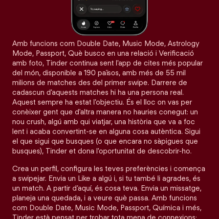
Amb funcions com Double Date, Music Mode, Astrology
Mode, Passport, Què busco en una relació i Verificació
amb foto, Tinder continua sent l'app de cites més popular
del món, disponible a 190 països, amb més de 55 mil
milions de matches des del primer swipe. Darrere de
cadascun d'aquests matches hi ha una persona real.
Aquest sempre ha estat l'objectiu. És el lloc on vas per
conèixer gent que d'altra manera no hauries conegut: un
nou crush, algú amb qui viatjar, una història que va a foc
lent i acaba convertint-se en alguna cosa autèntica. Sigui
el que sigui que busques (o que encara no sàpigues que
busques), Tinder et dona l'oportunitat de descobrir-ho.
Crea un perfil, configura les teves preferències i comença
a swipejar. Envia un Like a algú i, si tu també li agrades, és
un match. A partir d’aquí, és cosa teva. Envia un missatge,
planeja una quedada, i a veure què passa. Amb funcions
com Double Date, Music Mode, Passport, Química i més,
Tinder està pensat per trobar tota mena de connexions: