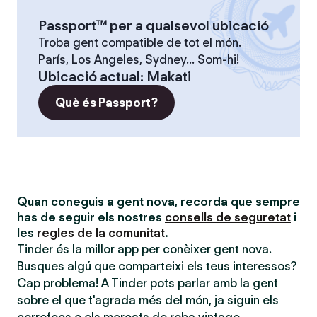
Passport™ per a qualsevol ubicació
Troba gent compatible de tot el món.
París, Los Angeles, Sydney... Som-hi!
Ubicació actual
:
Makati
Què és Passport?
Quan coneguis a gent nova, recorda que sempre
has de seguir els nostres
consells de seguretat
i
les
regles de la comunitat
.
Tinder és la millor app per conèixer gent nova.
Busques algú que comparteixi els teus interessos?
Cap problema! A Tinder pots parlar amb la gent
sobre el que t'agrada més del món, ja siguin els