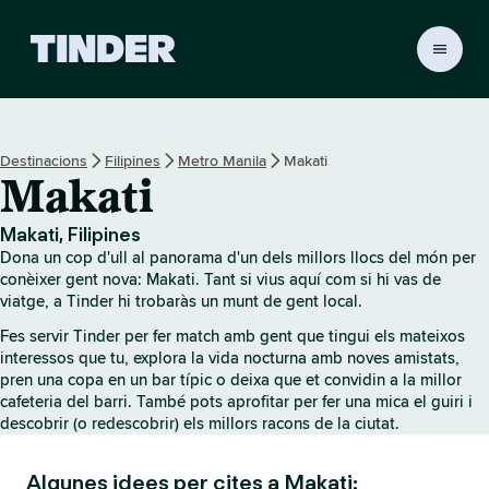
T
i
n
d
e
Destinacions
Filipines
Metro Manila
Makati
r
Makati
I
n
i
Makati, Filipines
c
Dona un cop d'ull al panorama d'un dels millors llocs del món per
i
conèixer gent nova: Makati. Tant si vius aquí com si hi vas de
viatge, a Tinder hi trobaràs un munt de gent local.
Fes servir Tinder per fer match amb gent que tingui els mateixos
interessos que tu, explora la vida nocturna amb noves amistats,
pren una copa en un bar típic o deixa que et convidin a la millor
cafeteria del barri. També pots aprofitar per fer una mica el guiri i
descobrir (o redescobrir) els millors racons de la ciutat.
Algunes idees per cites a Makati: