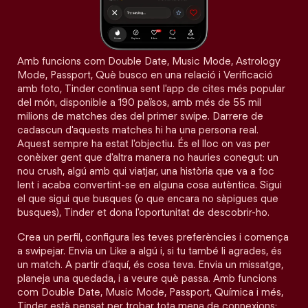
Amb funcions com Double Date, Music Mode, Astrology
Mode, Passport, Què busco en una relació i Verificació
amb foto, Tinder continua sent l'app de cites més popular
del món, disponible a 190 països, amb més de 55 mil
milions de matches des del primer swipe. Darrere de
cadascun d'aquests matches hi ha una persona real.
Aquest sempre ha estat l'objectiu. És el lloc on vas per
conèixer gent que d'altra manera no hauries conegut: un
nou crush, algú amb qui viatjar, una història que va a foc
lent i acaba convertint-se en alguna cosa autèntica. Sigui
el que sigui que busques (o que encara no sàpigues que
busques), Tinder et dona l'oportunitat de descobrir-ho.
Crea un perfil, configura les teves preferències i comença
a swipejar. Envia un Like a algú i, si tu també li agrades, és
un match. A partir d’aquí, és cosa teva. Envia un missatge,
planeja una quedada, i a veure què passa. Amb funcions
com Double Date, Music Mode, Passport, Química i més,
Tinder està pensat per trobar tota mena de connexions: