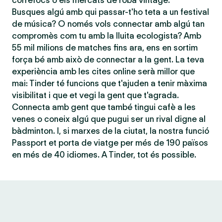
correfocs o els mercats de roba vintage.
Busques algú amb qui passar-t'ho teta a un festival
de música? O només vols connectar amb algú tan
compromès com tu amb la lluita ecologista? Amb
55 mil milions de matches fins ara, ens en sortim
força bé amb això de connectar a la gent. La teva
experiència amb les cites online serà millor que
mai: Tinder té funcions que t'ajuden a tenir màxima
visibilitat i que et vegi la gent que t'agrada.
Connecta amb gent que també tingui cafè a les
venes o coneix algú que pugui ser un rival digne al
bàdminton. I, si marxes de la ciutat, la nostra funció
Passport et porta de viatge per més de 190 països
en més de 40 idiomes. A Tinder, tot és possible.