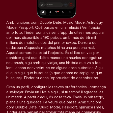
Amb funcions com Double Date, Music Mode, Astrology
Mode, Passport, Què busco en una relació i Verificació
amb foto, Tinder continua sent l'app de cites més popular
del món, disponible a 190 països, amb més de 55 mil
milions de matches des del primer swipe. Darrere de
cadascun d'aquests matches hi ha una persona real.
Aquest sempre ha estat l'objectiu. És el lloc on vas per
conèixer gent que d'altra manera no hauries conegut: un
nou crush, algú amb qui viatjar, una història que va a foc
lent i acaba convertint-se en alguna cosa autèntica. Sigui
el que sigui que busques (o que encara no sàpigues que
busques), Tinder et dona l'oportunitat de descobrir-ho.
Crea un perfil, configura les teves preferències i comença
a swipejar. Envia un Like a algú i, si tu també li agrades, és
un match. A partir d’aquí, és cosa teva. Envia un missatge,
planeja una quedada, i a veure què passa. Amb funcions
com Double Date, Music Mode, Passport, Química i més,
Tinder està pensat per trobar tota mena de connexions: