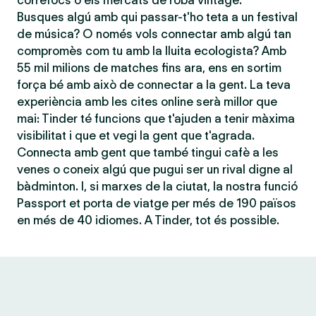
correfocs o els mercats de roba vintage.
Busques algú amb qui passar-t'ho teta a un festival
de música? O només vols connectar amb algú tan
compromès com tu amb la lluita ecologista? Amb
55 mil milions de matches fins ara, ens en sortim
força bé amb això de connectar a la gent. La teva
experiència amb les cites online serà millor que
mai: Tinder té funcions que t'ajuden a tenir màxima
visibilitat i que et vegi la gent que t'agrada.
Connecta amb gent que també tingui cafè a les
venes o coneix algú que pugui ser un rival digne al
bàdminton. I, si marxes de la ciutat, la nostra funció
Passport et porta de viatge per més de 190 països
en més de 40 idiomes. A Tinder, tot és possible.