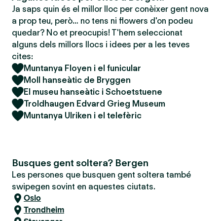
Ja saps quin és el millor lloc per conèixer gent nova
a prop teu, però… no tens ni flowers d'on podeu
quedar? No et preocupis! T'hem seleccionat
alguns dels millors llocs i idees per a les teves
cites:
Muntanya Floyen i el funicular
Moll hanseàtic de Bryggen
El museu hanseàtic i Schoetstuene
Troldhaugen Edvard Grieg Museum
Muntanya Ulriken i el telefèric
Busques gent soltera? Bergen
Les persones que busquen gent soltera també
swipegen sovint en aquestes ciutats.
Oslo
Trondheim