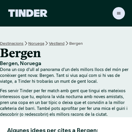
T
i
n
d
e
Destinacions
Noruega
Vestland
Bergen
r
Bergen
I
n
i
Bergen, Noruega
c
Dona un cop d'ull al panorama d'un dels millors llocs del món per
i
conèixer gent nova: Bergen. Tant si vius aquí com si hi vas de
viatge, a Tinder hi trobaràs un munt de gent local.
Fes servir Tinder per fer match amb gent que tingui els mateixos
interessos que tu, explora la vida nocturna amb noves amistats,
pren una copa en un bar típic o deixa que et convidin a la millor
cafeteria del barri. També pots aprofitar per fer una mica el guiri i
descobrir (o redescobrir) els millors racons de la ciutat.
Algunes idees per cites a Bergen: