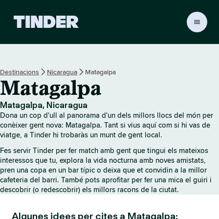
T
i
n
d
e
Destinacions
Nicaragua
Matagalpa
r
Matagalpa
I
n
i
Matagalpa, Nicaragua
c
Dona un cop d'ull al panorama d'un dels millors llocs del món per
i
conèixer gent nova: Matagalpa. Tant si vius aquí com si hi vas de
viatge, a Tinder hi trobaràs un munt de gent local.
Fes servir Tinder per fer match amb gent que tingui els mateixos
interessos que tu, explora la vida nocturna amb noves amistats,
pren una copa en un bar típic o deixa que et convidin a la millor
cafeteria del barri. També pots aprofitar per fer una mica el guiri i
descobrir (o redescobrir) els millors racons de la ciutat.
Algunes idees per cites a Matagalpa: