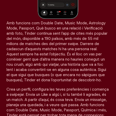
Amb funcions com Double Date, Music Mode, Astrology
Mode, Passport, Què busco en una relació i Verificació
amb foto, Tinder continua sent l'app de cites més popular
del món, disponible a 190 països, amb més de 55 mil
milions de matches des del primer swipe. Darrere de
cadascun d'aquests matches hi ha una persona real.
Aquest sempre ha estat l'objectiu. És el lloc on vas per
conèixer gent que d'altra manera no hauries conegut: un
nou crush, algú amb qui viatjar, una història que va a foc
lent i acaba convertint-se en alguna cosa autèntica. Sigui
el que sigui que busques (o que encara no sàpigues que
busques), Tinder et dona l'oportunitat de descobrir-ho.
Crea un perfil, configura les teves preferències i comença
a swipejar. Envia un Like a algú i, si tu també li agrades, és
un match. A partir d’aquí, és cosa teva. Envia un missatge,
planeja una quedada, i a veure què passa. Amb funcions
com Double Date, Music Mode, Passport, Química i més,
Tinder està pensat per trobar tota mena de connexions: