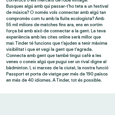
correfocs o els mercats de roba vintage.
Busques algú amb qui passar-t'ho teta a un festival
de música? O només vols connectar amb algú tan
compromès com tu amb la lluita ecologista? Amb
55 mil milions de matches fins ara, ens en sortim
força bé amb això de connectar a la gent. La teva
experiència amb les cites online serà millor que
mai: Tinder té funcions que t'ajuden a tenir màxima
visibilitat i que et vegi la gent que t'agrada.
Connecta amb gent que també tingui cafè a les
venes o coneix algú que pugui ser un rival digne al
bàdminton. I, si marxes de la ciutat, la nostra funció
Passport et porta de viatge per més de 190 països
en més de 40 idiomes. A Tinder, tot és possible.