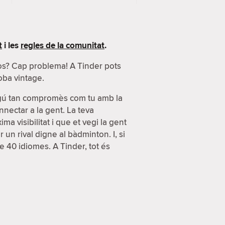
t
i les
regles de la comunitat
.
sos? Cap problema! A Tinder pots
oba vintage.
lgú tan compromès com tu amb la
nnectar a la gent. La teva
a visibilitat i que et vegi la gent
n rival digne al bàdminton. I, si
e 40 idiomes. A Tinder, tot és