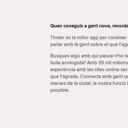
Quan coneguis a gent nova, recorda
Tinder és la millor app per conèixe
parlar amb la gent sobre el que t'ag
Busques algú amb qui passar-t'ho t
lluita ecologista? Amb 55 mil milion
experiència amb les cites online serà
que t'agrada. Connecta amb gent que
marxes de la ciutat, la nostra funci
possible.