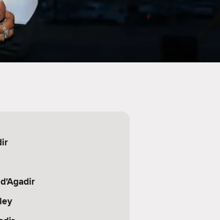
ir
d'Agadir
ley