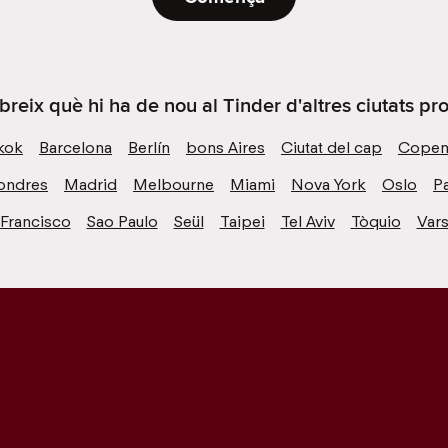
reix què hi ha de nou al Tinder d'altres ciutats pr
kok
Barcelona
Berlín
bons Aires
Ciutat del cap
Copen
ondres
Madrid
Melbourne
Miami
Nova York
Oslo
Pa
 Francisco
Sao Paulo
Seül
Taipei
Tel Aviv
Tòquio
Vars