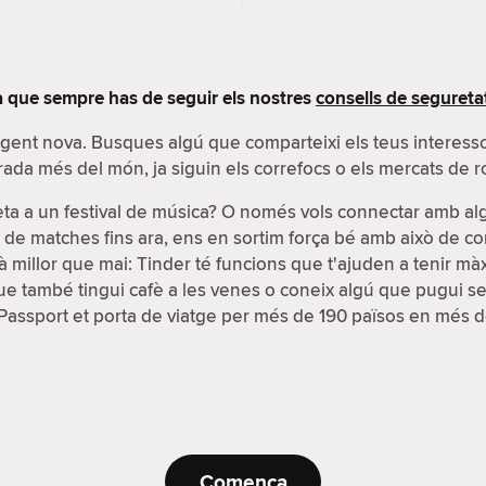
 que sempre has de seguir els nostres
consells de segureta
r gent nova. Busques algú que comparteixi els teus interes
rada més del món, ja siguin els correfocs o els mercats de r
eta a un festival de música? O només vols connectar amb a
s de matches fins ara, ens en sortim força bé amb això de co
 millor que mai: Tinder té funcions que t'ajuden a tenir màxim
 també tingui cafè a les venes o coneix algú que pugui ser u
ó Passport et porta de viatge per més de 190 països en més d
Comença