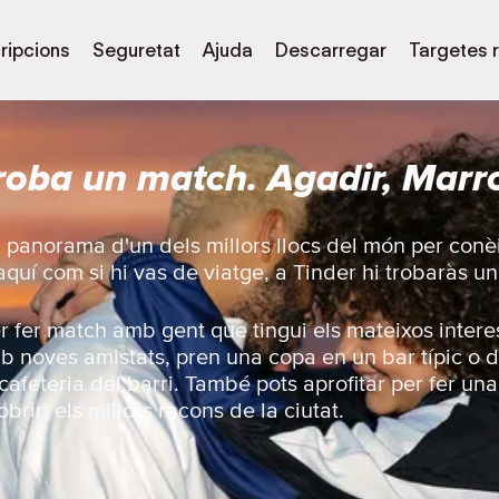
ripcions
Seguretat
Ajuda
Descarregar
Targetes 
roba un match. Agadir, Marr
l panorama d'un dels millors llocs del món per conè
 aquí com si hi vas de viatge, a Tinder hi trobaràs u
er fer match amb gent que tingui els mateixos intere
b noves amistats, pren una copa en un bar típic o d
 cafeteria del barri. També pots aprofitar per fer una 
brir) els millors racons de la ciutat.