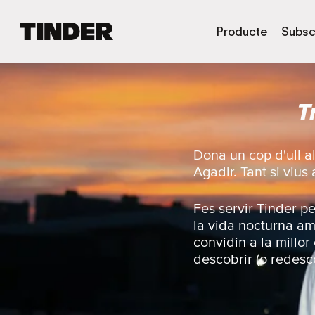
T
Producte
Subsc
i
n
d
e
T
r
I
n
i
Dona un cop d'ull a
c
Agadir. Tant si vius
i
Fes servir Tinder p
la vida nocturna am
convidin a la millor
descobrir (o redesco