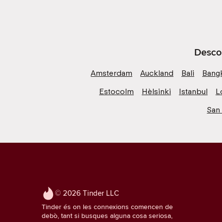
Descob
Amsterdam
Auckland
Bali
Bang
Estocolm
Hèlsinki
Istanbul
L
San
© 2026 Tinder LLC
Tinder és on les connexions comencen de
debò, tant si busques alguna cosa seriosa,