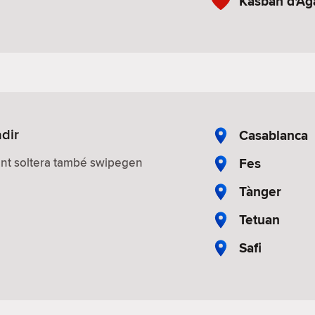
Kasbah d'Ag
dir
Casablanca
Fes
nt soltera també swipegen
Tànger
Tetuan
Safi