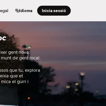
regal
Idioma
Inicia sessió
oc
ixer gent nova:
n munt de gent local.
ssos que tu, explora
eixa que et
mica el guiri i