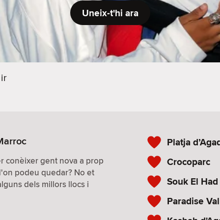
Uneix-t'hi ara
ir
 Marroc
Platja d’Agad
per conèixer gent nova a prop
Crocoparc
 d'on podeu quedar? No et
Souk El Had 
guns dels millors llocs i
Paradise Val