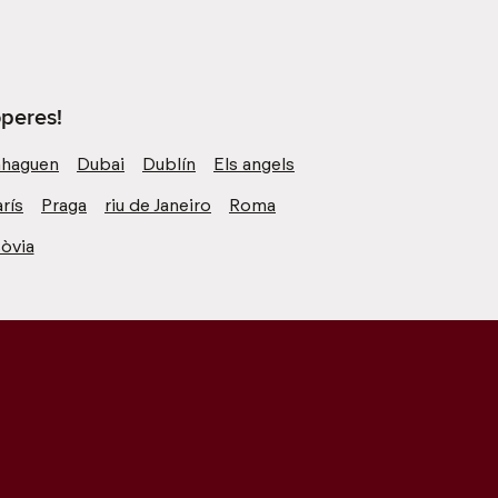
operes!
haguen
Dubai
Dublín
Els angels
rís
Praga
riu de Janeiro
Roma
òvia