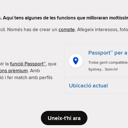
 Aquí tens algunes de les funcions que milloraran moltíssim
fàcil. Només has de crear un
compte
. Afegeix interessos, foto
Passport™ per a
Troba gent compatible 
ir la
funció Passport™
, que
Sydney... Som-hi!
ions prèmium
. Amb
ió i fer match amb perfils
Ubicació actual
Uneix-t'hi ara