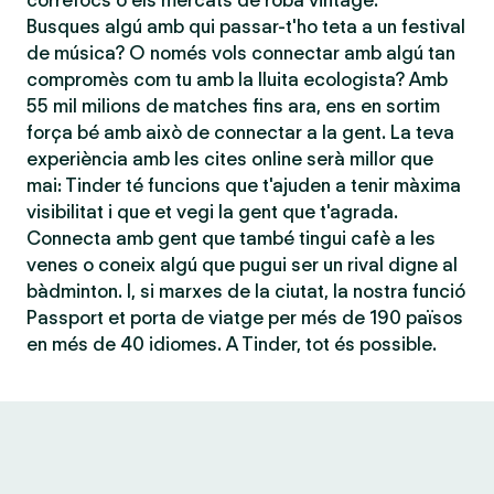
correfocs o els mercats de roba vintage.
Busques algú amb qui passar-t'ho teta a un festival
de música? O només vols connectar amb algú tan
compromès com tu amb la lluita ecologista? Amb
55 mil milions de matches fins ara, ens en sortim
força bé amb això de connectar a la gent. La teva
experiència amb les cites online serà millor que
mai: Tinder té funcions que t'ajuden a tenir màxima
visibilitat i que et vegi la gent que t'agrada.
Connecta amb gent que també tingui cafè a les
venes o coneix algú que pugui ser un rival digne al
bàdminton. I, si marxes de la ciutat, la nostra funció
Passport et porta de viatge per més de 190 països
en més de 40 idiomes. A Tinder, tot és possible.