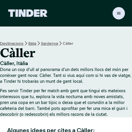
T
i
n
d
e
Destinacions
Itàlia
Sardenya
Càller
r
Càller
I
n
i
Càller, Itàlia
c
Dona un cop d'ull al panorama d'un dels millors llocs del món per
i
conèixer gent nova: Càller. Tant si vius aquí com si hi vas de viatge,
a Tinder hi trobaràs un munt de gent local.
Fes servir Tinder per fer match amb gent que tingui els mateixos
interessos que tu, explora la vida nocturna amb noves amistats,
pren una copa en un bar típic o deixa que et convidin a la millor
cafeteria del barri. També pots aprofitar per fer una mica el guiri i
descobrir (o redescobrir) els millors racons de la ciutat.
Algunes idees per cites a Càller: