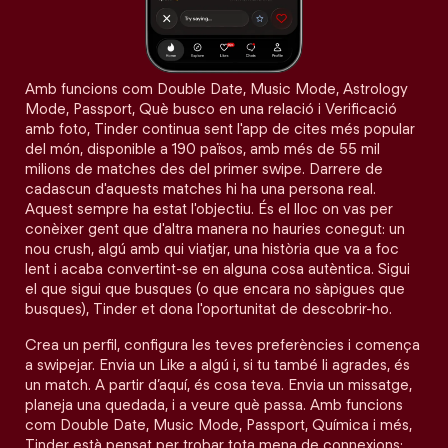
Amb funcions com Double Date, Music Mode, Astrology
Mode, Passport, Què busco en una relació i Verificació
amb foto, Tinder continua sent l'app de cites més popular
del món, disponible a 190 països, amb més de 55 mil
milions de matches des del primer swipe. Darrere de
cadascun d'aquests matches hi ha una persona real.
Aquest sempre ha estat l'objectiu. És el lloc on vas per
conèixer gent que d'altra manera no hauries conegut: un
nou crush, algú amb qui viatjar, una història que va a foc
lent i acaba convertint-se en alguna cosa autèntica. Sigui
el que sigui que busques (o que encara no sàpigues que
busques), Tinder et dona l'oportunitat de descobrir-ho.
Crea un perfil, configura les teves preferències i comença
a swipejar. Envia un Like a algú i, si tu també li agrades, és
un match. A partir d’aquí, és cosa teva. Envia un missatge,
planeja una quedada, i a veure què passa. Amb funcions
com Double Date, Music Mode, Passport, Química i més,
Tinder està pensat per trobar tota mena de connexions: