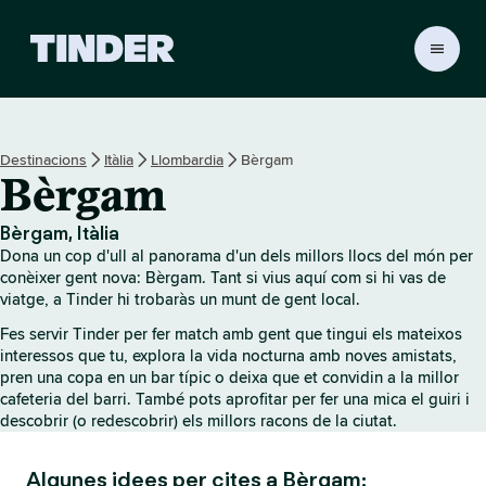
T
i
n
d
e
Destinacions
Itàlia
Llombardia
Bèrgam
r
Bèrgam
I
n
i
Bèrgam, Itàlia
c
Dona un cop d'ull al panorama d'un dels millors llocs del món per
i
conèixer gent nova: Bèrgam. Tant si vius aquí com si hi vas de
viatge, a Tinder hi trobaràs un munt de gent local.
Fes servir Tinder per fer match amb gent que tingui els mateixos
interessos que tu, explora la vida nocturna amb noves amistats,
pren una copa en un bar típic o deixa que et convidin a la millor
cafeteria del barri. També pots aprofitar per fer una mica el guiri i
descobrir (o redescobrir) els millors racons de la ciutat.
Algunes idees per cites a Bèrgam: