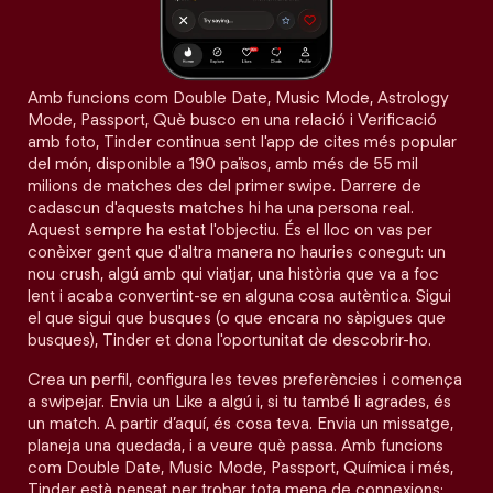
Amb funcions com Double Date, Music Mode, Astrology
Mode, Passport, Què busco en una relació i Verificació
amb foto, Tinder continua sent l'app de cites més popular
del món, disponible a 190 països, amb més de 55 mil
milions de matches des del primer swipe. Darrere de
cadascun d'aquests matches hi ha una persona real.
Aquest sempre ha estat l'objectiu. És el lloc on vas per
conèixer gent que d'altra manera no hauries conegut: un
nou crush, algú amb qui viatjar, una història que va a foc
lent i acaba convertint-se en alguna cosa autèntica. Sigui
el que sigui que busques (o que encara no sàpigues que
busques), Tinder et dona l'oportunitat de descobrir-ho.
Crea un perfil, configura les teves preferències i comença
a swipejar. Envia un Like a algú i, si tu també li agrades, és
un match. A partir d’aquí, és cosa teva. Envia un missatge,
planeja una quedada, i a veure què passa. Amb funcions
com Double Date, Music Mode, Passport, Química i més,
Tinder està pensat per trobar tota mena de connexions: