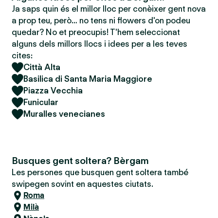
Ja saps quin és el millor lloc per conèixer gent nova
a prop teu, però… no tens ni flowers d'on podeu
quedar? No et preocupis! T'hem seleccionat
alguns dels millors llocs i idees per a les teves
cites:
Città Alta
Basilica di Santa Maria Maggiore
Piazza Vecchia
Funicular
Muralles venecianes
Busques gent soltera? Bèrgam
Les persones que busquen gent soltera també
swipegen sovint en aquestes ciutats.
Roma
Milà