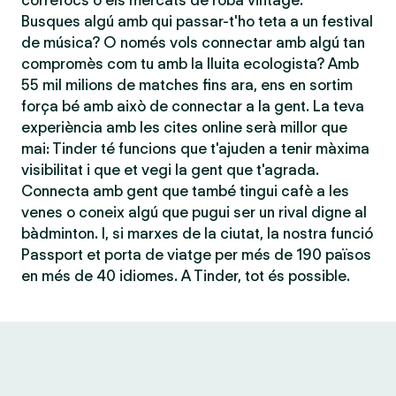
correfocs o els mercats de roba vintage.
Busques algú amb qui passar-t'ho teta a un festival
de música? O només vols connectar amb algú tan
compromès com tu amb la lluita ecologista? Amb
55 mil milions de matches fins ara, ens en sortim
força bé amb això de connectar a la gent. La teva
experiència amb les cites online serà millor que
mai: Tinder té funcions que t'ajuden a tenir màxima
visibilitat i que et vegi la gent que t'agrada.
Connecta amb gent que també tingui cafè a les
venes o coneix algú que pugui ser un rival digne al
bàdminton. I, si marxes de la ciutat, la nostra funció
Passport et porta de viatge per més de 190 països
en més de 40 idiomes. A Tinder, tot és possible.