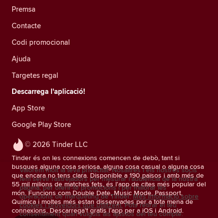
Premsa
Contacte
Codi promocional
Ajuda
Targetes regal
Descarrega l'aplicació!
App Store
Google Play Store
© 2026 Tinder LLC
Tinder és on les connexions comencen de debò, tant si
busques alguna cosa seriosa, alguna cosa casual o alguna cosa
Valorem molt la teva privacitat. Nosaltres i els nostres socis
que encara no tens clara. Disponible a 190 països i amb més de
fem servir rastrejadors per mesurar l'audiència de la nostra
55 mil milions de matches fets, és l'app de cites més popular del
pàgina, per oferir-te promocions i per millorar les
món. Funcions com Double Date, Music Mode, Passport,
operacions de màrqueting de Tinder.
Més informació sobre
Química i moltes més estan dissenyades per a tota mena de
cookies i proveïdors que utilitzem.
Pots retirar el teu
connexions. Descarrega't gratis l’app per a iOS i Android.
consentiment quan vulguis als ajustos del teu compte.