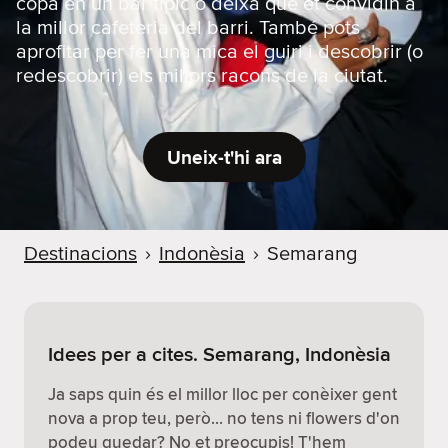
copa en un bar típic o deixa que et convidin a
la millor cafeteria del barri. També pots
aprofitar per fer una mica el guiri i descobrir (o
redescobrir) els millors racons de la ciutat.
Uneix-t'hi ara
Destinacions
›
Indonèsia
›
Semarang
Idees per a cites. Semarang, Indonèsia
Ja saps quin és el millor lloc per conèixer gent
nova a prop teu, però… no tens ni flowers d'on
podeu quedar? No et preocupis! T'hem