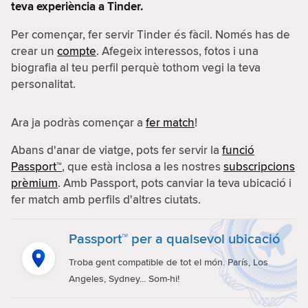
teva experiència a Tinder.
Per començar, fer servir Tinder és fàcil. Només has de
crear un
compte
. Afegeix interessos, fotos i una
biografia al teu perfil perquè tothom vegi la teva
personalitat.
Ara ja podràs començar a
fer match
!
Abans d'anar de viatge, pots fer servir la
funció
Passport™
, que està inclosa a les nostres
subscripcions
prèmium
. Amb Passport, pots canviar la teva ubicació i
fer match amb perfils d'altres ciutats.
Passport™ per a qualsevol ubicació
Troba gent compatible de tot el món. París, Los
Angeles, Sydney... Som-hi!