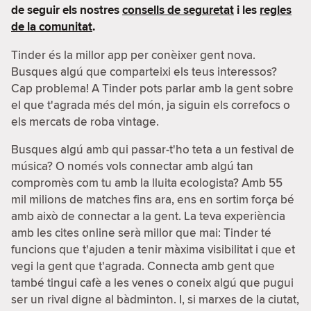
de seguir els nostres
consells de seguretat
i les
regles
de la comunitat
.
Tinder és la millor app per conèixer gent nova.
Busques algú que comparteixi els teus interessos?
Cap problema! A Tinder pots parlar amb la gent sobre
el que t'agrada més del món, ja siguin els correfocs o
els mercats de roba vintage.
Busques algú amb qui passar-t'ho teta a un festival de
música? O només vols connectar amb algú tan
compromès com tu amb la lluita ecologista? Amb 55
mil milions de matches fins ara, ens en sortim força bé
amb això de connectar a la gent. La teva experiència
amb les cites online serà millor que mai: Tinder té
funcions que t'ajuden a tenir màxima visibilitat i que et
vegi la gent que t'agrada. Connecta amb gent que
també tingui cafè a les venes o coneix algú que pugui
ser un rival digne al bàdminton. I, si marxes de la ciutat,