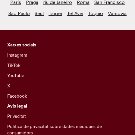
París
Praga
riu de Janeiro
Roma
San Francisco
Sao Paulo
Seül
Taipei
Tel Aviv
Tòquio
Varsòvia
Xarxes socials
Instagram
TikTok
YouTube
X
Facebook
Avís legal
Privacitat
Política de privacitat sobre dades mèdiques de
consumidors