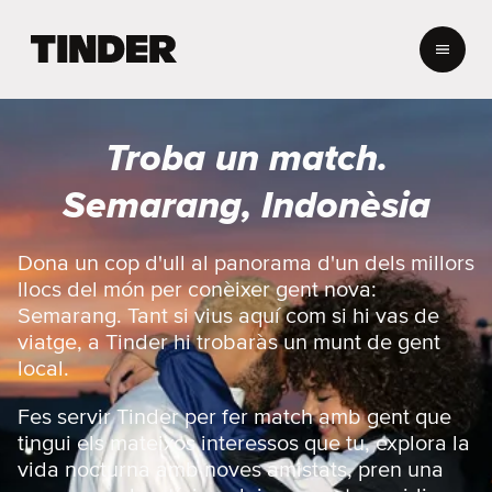
T
i
n
d
e
Troba un match.
r
I
Semarang, Indonèsia
n
i
c
Dona un cop d'ull al panorama d'un dels millors
i
llocs del món per conèixer gent nova:
Semarang. Tant si vius aquí com si hi vas de
viatge, a Tinder hi trobaràs un munt de gent
local.
Fes servir Tinder per fer match amb gent que
tingui els mateixos interessos que tu, explora la
vida nocturna amb noves amistats, pren una