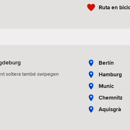
Ruta en bicic
agdeburg
Berlín
Hamburg
nt soltera també swipegen
Munic
Chemnitz
Aquisgrà