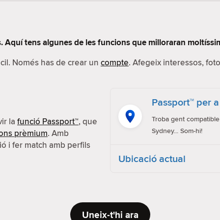
 Aquí tens algunes de les funcions que milloraran moltíssim
fàcil. Només has de crear un
compte
. Afegeix interessos, foto
Passport™ per a
Troba gent compatible 
ir la
funció Passport™
, que
Sydney... Som-hi!
ions prèmium
. Amb
ió i fer match amb perfils
Ubicació actual
Uneix-t'hi ara