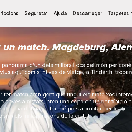
ripcions
Seguretat
Ajuda
Descarregar
Targetes 
a un match. Magdeburg, Ale
l panorama d'un dels millors llocs del món per conè
vius aquí com si hi vas de viatge, a Tinder hi troba
er fer match amb gent que tingui els mateixos intere
b noves amistats, pren una copa en un bar típic o d
 cafeteria del barri. També pots aprofitar per fer una 
brir) els millors racons de la ciutat.