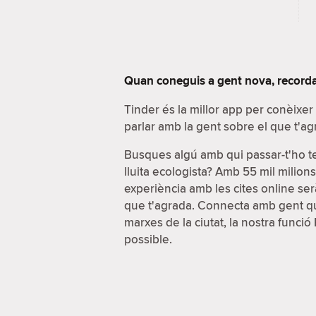
Quan coneguis a gent nova, recorda
Tinder és la millor app per conèixe
parlar amb la gent sobre el que t'ag
Busques algú amb qui passar-t'ho t
lluita ecologista? Amb 55 mil milion
experiència amb les cites online serà
que t'agrada. Connecta amb gent que
marxes de la ciutat, la nostra funci
possible.