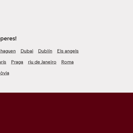
operes!
haguen
Dubai
Dublín
Els angels
rís
Praga
riu de Janeiro
Roma
òvia