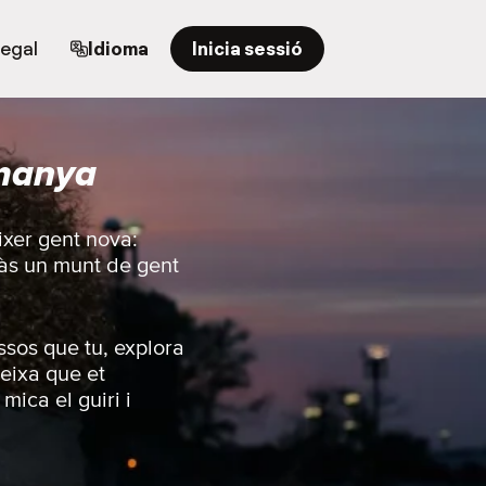
regal
Idioma
Inicia sessió
manya
ixer gent nova:
ràs un munt de gent
ssos que tu, explora
eixa que et
mica el guiri i