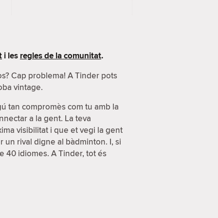
t
i les
regles de la comunitat
.
sos? Cap problema! A Tinder pots
oba vintage.
lgú tan compromès com tu amb la
nnectar a la gent. La teva
a visibilitat i que et vegi la gent
n rival digne al bàdminton. I, si
e 40 idiomes. A Tinder, tot és