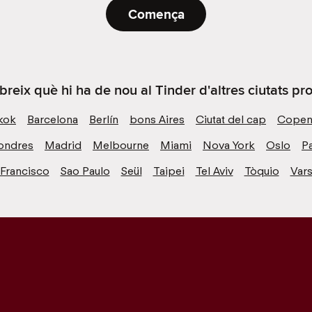
Comença
reix què hi ha de nou al Tinder d'altres ciutats pr
kok
Barcelona
Berlín
bons Aires
Ciutat del cap
Copen
ondres
Madrid
Melbourne
Miami
Nova York
Oslo
Pa
 Francisco
Sao Paulo
Seül
Taipei
Tel Aviv
Tòquio
Vars