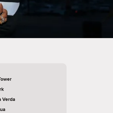
Tower
rk
a Verda
gua