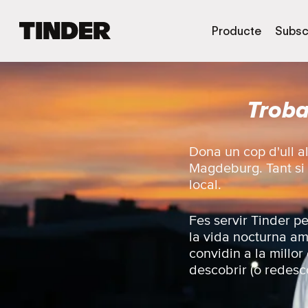
T
Producte
Subsc
i
n
d
e
Trob
r
I
n
i
Dona un cop d'ull a
c
Magdeburg. Tant si 
i
local.
Fes servir Tinder p
la vida nocturna am
convidin a la millor
descobrir (o redesco