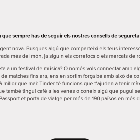
 que sempre has de seguir els nostres
consells de segureta
r gent nova. Busques algú que comparteixi els teus interes
rada més del món, ja siguin els correfocs o els mercats de r
eta a un festival de música? O només vols connectar amb a
s de matches fins ara, ens en sortim força bé amb això de co
 millor que mai: Tinder té funcions que t'ajuden a tenir màxim
 també tingui cafè a les venes o coneix algú que pugui ser u
ó Passport et porta de viatge per més de 190 països en més d