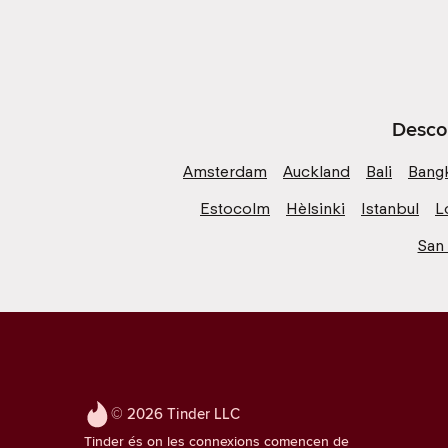
Descob
Amsterdam
Auckland
Bali
Bang
Estocolm
Hèlsinki
Istanbul
L
San
© 2026 Tinder LLC
Tinder és on les connexions comencen de