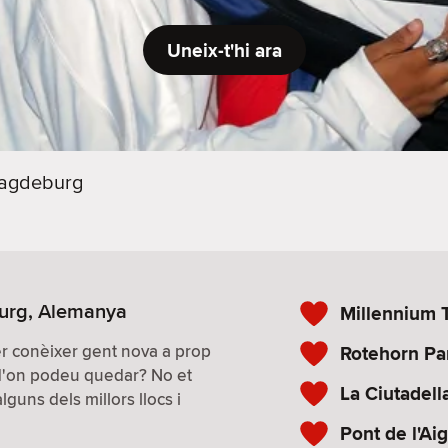
Uneix-t'hi ara
agdeburg
burg, Alemanya
Millennium 
per conèixer gent nova a prop
Rotehorn Pa
 d'on podeu quedar? No et
La Ciutadell
guns dels millors llocs i
Pont de l'Ai