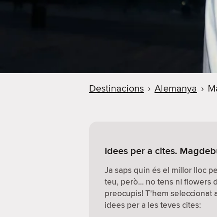
Destinacions
›
Alemanya
›
M
Idees per a cites. Magde
Ja saps quin és el millor lloc 
teu, però… no tens ni flowers
preocupis! T'hem seleccionat al
idees per a les teves cites: