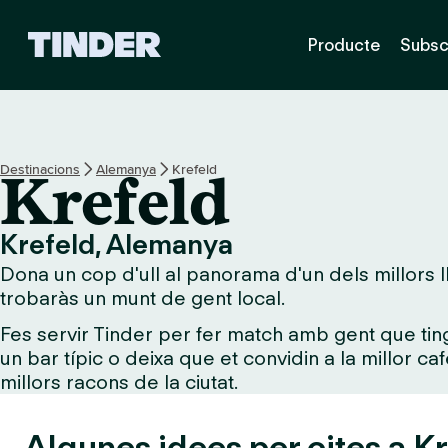
T
Producte
Subsc
i
n
d
e
r
I
Destinacions
Alemanya
Krefeld
Krefeld
n
i
c
Krefeld, Alemanya
i
Dona un cop d'ull al panorama d'un dels millors ll
trobaràs un munt de gent local.
Fes servir Tinder per fer match amb gent que tin
un bar típic o deixa que et convidin a la millor ca
millors racons de la ciutat.
Algunes idees per cites a Kr