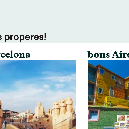
s properes!
celona
bons Air