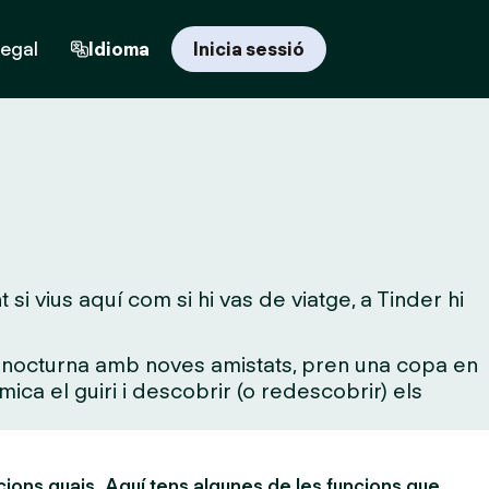
regal
Idioma
Inicia sessió
i vius aquí com si hi vas de viatge, a Tinder hi
da nocturna amb noves amistats, pren una copa en
mica el guiri i descobrir (o redescobrir) els
cions guais. Aquí tens algunes de les funcions que