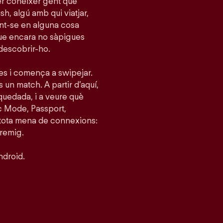
per conèixer gent que
h, algú amb qui viatjar,
tint-se en alguna cosa
que encara no sàpigues
 descobrir-ho.
ies i comença a swipejar.
s un match. A partir d’aquí,
quedada, i a veure què
c Mode, Passport,
 tota mena de connexions:
tremig.
ndroid.