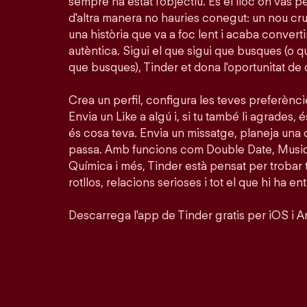
sempre ha estat l'objectiu. És el lloc on vas 
d'altra manera no hauries conegut: un nou crus
una història que va a foc lent i acaba conver
autèntica. Sigui el que sigui que busques (o 
que busques), Tinder et dona l'oportunitat de
Crea un perfil, configura les teves preferènc
Envia un Like a algú i, si tu també li agrades, é
és cosa teva. Envia un missatge, planeja una 
passa. Amb funcions com Double Date, Musi
Química i més, Tinder està pensat per trobar
rotllos, relacions serioses i tot el que hi ha en
Descarrega l'app de Tinder gratis per iOS i A