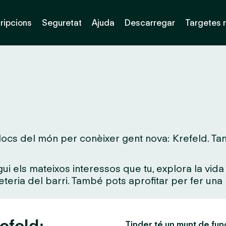
ripcions
Seguretat
Ajuda
Descarregar
Targetes 
ocs del món per conèixer gent nova: Krefeld. Tant s
gui els mateixos interessos que tu, explora la vi
feteria del barri. També pots aprofitar per fer una 
efeld:
Tinder té un munt de fun