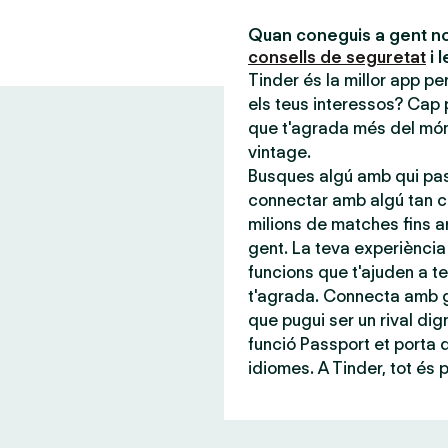
Quan coneguis a gent no
consells de seguretat
i 
Tinder és la millor app p
els teus interessos? Cap 
que t'agrada més del món,
vintage.
Busques algú amb qui pas
connectar amb algú tan c
milions de matches fins a
gent. La teva experiència 
funcions que t'ajuden a te
t'agrada. Connecta amb g
que pugui ser un rival dign
funció Passport et porta
idiomes. A Tinder, tot és 