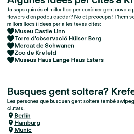
Ja saps quin és el millor lloc per conèixer gent nova a 
flowers d'on podeu quedar? No et preocupis! T'hem se
millors llocs i idees per a les teves cites:
Museu Castle Linn
Torre d’observació Hülser Berg
Mercat de Schwanen
Zoo de Krefeld
Museus Haus Lange Haus Esters
Busques gent soltera? Kref
Les persones que busquen gent soltera també swipeg
ciutats.
Berlín
Hamburg
Munic