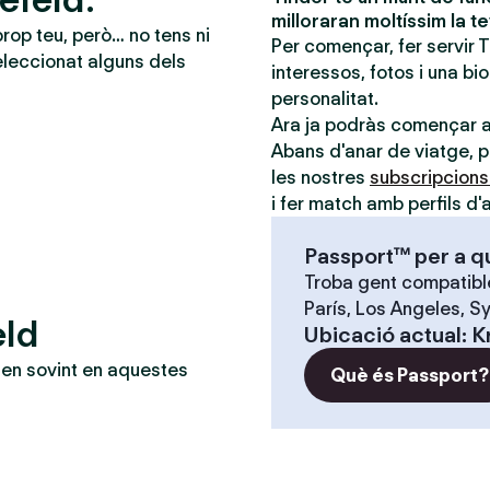
milloraran moltíssim la t
prop teu, però… no tens ni
Per començar, fer servir 
leccionat alguns dels
interessos, fotos i una bi
personalitat.
Ara ja podràs començar 
Abans d'anar de viatge, po
les nostres
subscripcion
i fer match amb perfils d'a
Passport™ per a q
Troba gent compatible
París, Los Angeles, Sy
eld
Ubicació actual
:
K
en sovint en aquestes
Què és Passport?