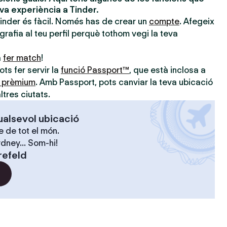
eva experiència a Tinder.
Tinder és fàcil. Només has de crear un
compte
. Afegeix
ografia al teu perfil perquè tothom vegi la teva
a
fer match
!
ts fer servir la
funció Passport™
, que està inclosa a
s prèmium
. Amb Passport, pots canviar la teva ubicació
ltres ciutats.
ualsevol ubicació
 de tot el món.
dney... Som-hi!
refeld