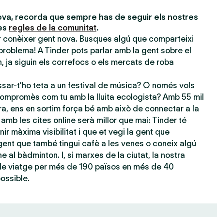
va, recorda que sempre has de seguir els nostres
les
regles de la comunitat
.
er conèixer gent nova. Busques algú que comparteixi
problema! A Tinder pots parlar amb la gent sobre el
 ja siguin els correfocs o els mercats de roba
sar-t'ho teta a un festival de música? O només vols
ompromès com tu amb la lluita ecologista? Amb 55 mil
ra, ens en sortim força bé amb això de connectar a la
amb les cites online serà millor que mai: Tinder té
nir màxima visibilitat i que et vegi la gent que
ent que també tingui cafè a les venes o coneix algú
e al bàdminton. I, si marxes de la ciutat, la nostra
 de viatge per més de 190 països en més de 40
possible.