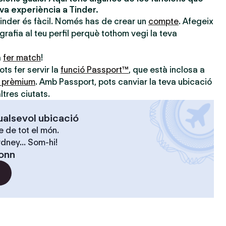
eva experiència a Tinder.
Tinder és fàcil. Només has de crear un
compte
. Afegeix
ografia al teu perfil perquè tothom vegi la teva
a
fer match
!
ts fer servir la
funció Passport™
, que està inclosa a
s prèmium
. Amb Passport, pots canviar la teva ubicació
ltres ciutats.
ualsevol ubicació
 de tot el món.
dney... Som-hi!
onn