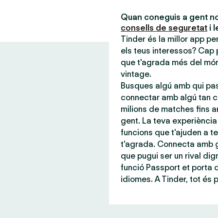
Quan coneguis a gent no
consells de seguretat
i 
Tinder és la millor app p
els teus interessos? Cap 
que t'agrada més del món,
vintage.
Busques algú amb qui pas
connectar amb algú tan c
milions de matches fins a
gent. La teva experiència 
funcions que t'ajuden a te
t'agrada. Connecta amb g
que pugui ser un rival dign
funció Passport et porta
idiomes. A Tinder, tot és 