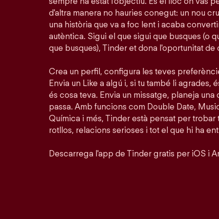
sempre ha estat l'objectiu. És el lloc on vas 
d'altra manera no hauries conegut: un nou crus
una història que va a foc lent i acaba conver
autèntica. Sigui el que sigui que busques (o 
que busques), Tinder et dona l'oportunitat de
Crea un perfil, configura les teves preferènc
Envia un Like a algú i, si tu també li agrades, é
és cosa teva. Envia un missatge, planeja una 
passa. Amb funcions com Double Date, Musi
Química i més, Tinder està pensat per trobar
rotllos, relacions serioses i tot el que hi ha en
Descarrega l'app de Tinder gratis per iOS i A