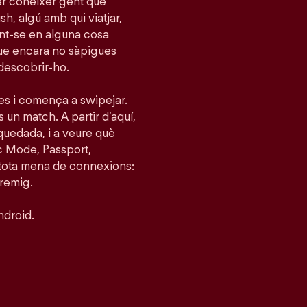
per conèixer gent que
h, algú amb qui viatjar,
tint-se en alguna cosa
que encara no sàpigues
 descobrir-ho.
ies i comença a swipejar.
s un match. A partir d’aquí,
quedada, i a veure què
c Mode, Passport,
 tota mena de connexions:
tremig.
ndroid.