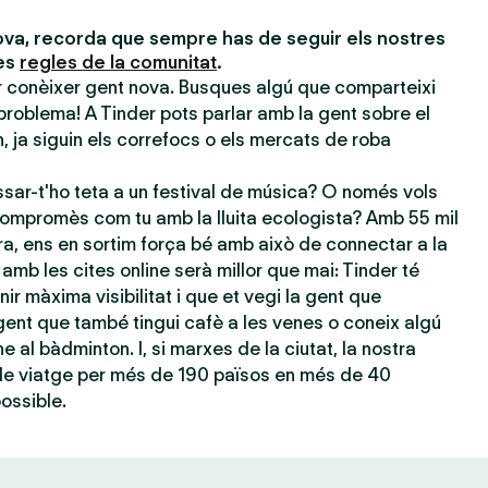
va, recorda que sempre has de seguir els nostres
les
regles de la comunitat
.
er conèixer gent nova. Busques algú que comparteixi
problema! A Tinder pots parlar amb la gent sobre el
 ja siguin els correfocs o els mercats de roba
sar-t'ho teta a un festival de música? O només vols
ompromès com tu amb la lluita ecologista? Amb 55 mil
ra, ens en sortim força bé amb això de connectar a la
amb les cites online serà millor que mai: Tinder té
nir màxima visibilitat i que et vegi la gent que
ent que també tingui cafè a les venes o coneix algú
e al bàdminton. I, si marxes de la ciutat, la nostra
 de viatge per més de 190 països en més de 40
possible.