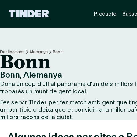
T
Producte
Subsc
i
n
d
e
r
I
Destinacions
Alemanya
Bonn
Bonn
n
i
c
Bonn, Alemanya
i
Dona un cop d'ull al panorama d'un dels millors ll
trobaràs un munt de gent local.
Fes servir Tinder per fer match amb gent que tin
un bar típic o deixa que et convidin a la millor ca
millors racons de la ciutat.
Algunes idees per cites a B