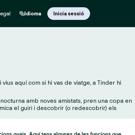
regal
Idioma
Inicia sessió
vius aquí com si hi vas de viatge, a Tinder hi
da nocturna amb noves amistats, pren una copa en
mica el guiri i descobrir (o redescobrir) els
cions guais. Aquí tens algunes de les funcions que