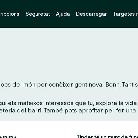
ripcions
Seguretat
Ajuda
Descarregar
Targetes 
ocs del món per conèixer gent nova: Bonn. Tant si 
gui els mateixos interessos que tu, explora la vi
feteria del barri. També pots aprofitar per fer una 
onn:
Tinder té un munt de fun