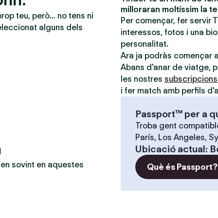
milloraran moltíssim la t
prop teu, però… no tens ni
Per començar, fer servir 
leccionat alguns dels
interessos, fotos i una bi
personalitat.
Ara ja podràs començar 
Abans d'anar de viatge, po
les nostres
subscripcion
i fer match amb perfils d'a
Passport™ per a q
Troba gent compatible
París, Los Angeles, Sy
n
Ubicació actual
:
B
en sovint en aquestes
Què és Passport?