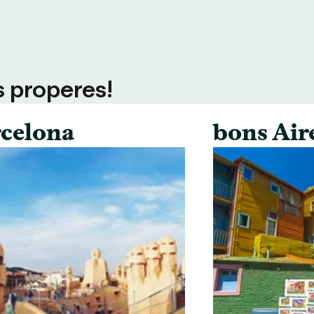
s properes!
celona
bons Air