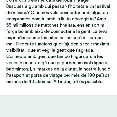
correfocs o els mercats de roba vintage.
Busques algú amb qui passar-t'ho teta a un festival
de música? O només vols connectar amb algú tan
compromès com tu amb la lluita ecologista? Amb
55 mil milions de matches fins ara, ens en sortim
força bé amb això de connectar a la gent. La teva
experiència amb les cites online serà millor que
mai: Tinder té funcions que t'ajuden a tenir màxima
visibilitat i que et vegi la gent que t'agrada.
Connecta amb gent que també tingui cafè a les
venes o coneix algú que pugui ser un rival digne al
bàdminton. I, si marxes de la ciutat, la nostra funció
Passport et porta de viatge per més de 190 països
en més de 40 idiomes. A Tinder, tot és possible.