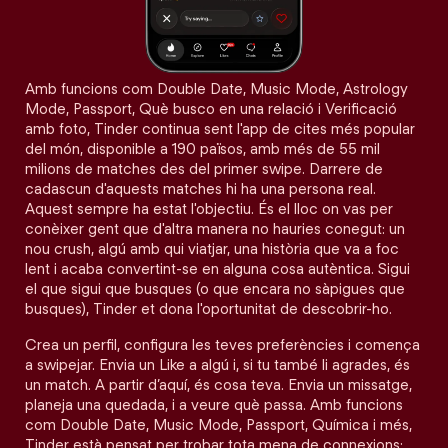
Amb funcions com Double Date, Music Mode, Astrology
Mode, Passport, Què busco en una relació i Verificació
amb foto, Tinder continua sent l'app de cites més popular
del món, disponible a 190 països, amb més de 55 mil
milions de matches des del primer swipe. Darrere de
cadascun d'aquests matches hi ha una persona real.
Aquest sempre ha estat l'objectiu. És el lloc on vas per
conèixer gent que d'altra manera no hauries conegut: un
nou crush, algú amb qui viatjar, una història que va a foc
lent i acaba convertint-se en alguna cosa autèntica. Sigui
el que sigui que busques (o que encara no sàpigues que
busques), Tinder et dona l'oportunitat de descobrir-ho.
Crea un perfil, configura les teves preferències i comença
a swipejar. Envia un Like a algú i, si tu també li agrades, és
un match. A partir d’aquí, és cosa teva. Envia un missatge,
planeja una quedada, i a veure què passa. Amb funcions
com Double Date, Music Mode, Passport, Química i més,
Tinder està pensat per trobar tota mena de connexions: