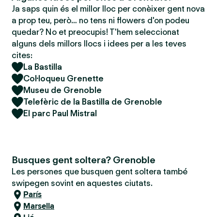
Ja saps quin és el millor lloc per conèixer gent nova
a prop teu, però… no tens ni flowers d'on podeu
quedar? No et preocupis! T'hem seleccionat
alguns dels millors llocs i idees per a les teves
cites:
La Bastilla
Col·loqueu Grenette
Museu de Grenoble
Telefèric de la Bastilla de Grenoble
El parc Paul Mistral
Busques gent soltera? Grenoble
Les persones que busquen gent soltera també
swipegen sovint en aquestes ciutats.
París
Marsella