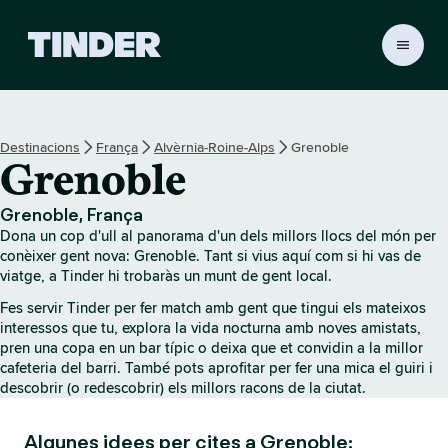
T
i
n
d
e
Destinacions
França
Alvèrnia-Roine-Alps
Grenoble
r
Grenoble
I
n
i
Grenoble, França
c
Dona un cop d'ull al panorama d'un dels millors llocs del món per
i
conèixer gent nova: Grenoble. Tant si vius aquí com si hi vas de
viatge, a Tinder hi trobaràs un munt de gent local.
Fes servir Tinder per fer match amb gent que tingui els mateixos
interessos que tu, explora la vida nocturna amb noves amistats,
pren una copa en un bar típic o deixa que et convidin a la millor
cafeteria del barri. També pots aprofitar per fer una mica el guiri i
descobrir (o redescobrir) els millors racons de la ciutat.
Algunes idees per cites a Grenoble: