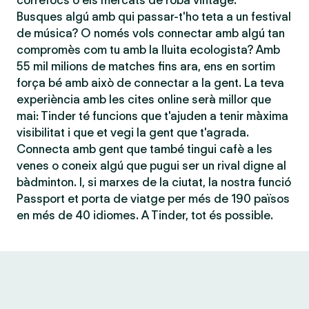
correfocs o els mercats de roba vintage.
Busques algú amb qui passar-t'ho teta a un festival
de música? O només vols connectar amb algú tan
compromès com tu amb la lluita ecologista? Amb
55 mil milions de matches fins ara, ens en sortim
força bé amb això de connectar a la gent. La teva
experiència amb les cites online serà millor que
mai: Tinder té funcions que t'ajuden a tenir màxima
visibilitat i que et vegi la gent que t'agrada.
Connecta amb gent que també tingui cafè a les
venes o coneix algú que pugui ser un rival digne al
bàdminton. I, si marxes de la ciutat, la nostra funció
Passport et porta de viatge per més de 190 països
en més de 40 idiomes. A Tinder, tot és possible.