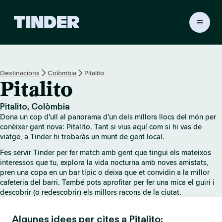
T
i
n
d
e
Destinacions
Colòmbia
Pitalito
r
Pitalito
I
n
i
Pitalito, Colòmbia
c
Dona un cop d'ull al panorama d'un dels millors llocs del món per
i
conèixer gent nova: Pitalito. Tant si vius aquí com si hi vas de
viatge, a Tinder hi trobaràs un munt de gent local.
Fes servir Tinder per fer match amb gent que tingui els mateixos
interessos que tu, explora la vida nocturna amb noves amistats,
pren una copa en un bar típic o deixa que et convidin a la millor
cafeteria del barri. També pots aprofitar per fer una mica el guiri i
descobrir (o redescobrir) els millors racons de la ciutat.
Algunes idees per cites a Pitalito: