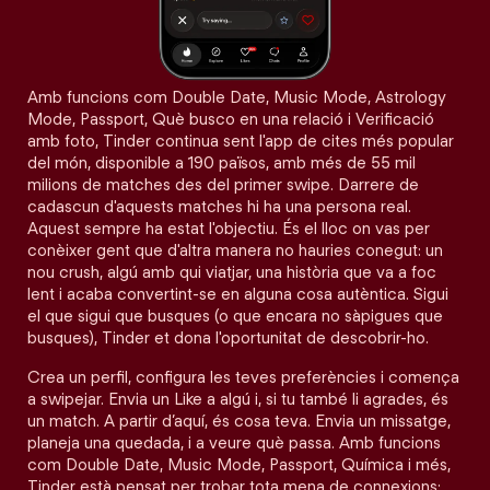
Amb funcions com Double Date, Music Mode, Astrology
Mode, Passport, Què busco en una relació i Verificació
amb foto, Tinder continua sent l'app de cites més popular
del món, disponible a 190 països, amb més de 55 mil
milions de matches des del primer swipe. Darrere de
cadascun d'aquests matches hi ha una persona real.
Aquest sempre ha estat l'objectiu. És el lloc on vas per
conèixer gent que d'altra manera no hauries conegut: un
nou crush, algú amb qui viatjar, una història que va a foc
lent i acaba convertint-se en alguna cosa autèntica. Sigui
el que sigui que busques (o que encara no sàpigues que
busques), Tinder et dona l'oportunitat de descobrir-ho.
Crea un perfil, configura les teves preferències i comença
a swipejar. Envia un Like a algú i, si tu també li agrades, és
un match. A partir d’aquí, és cosa teva. Envia un missatge,
planeja una quedada, i a veure què passa. Amb funcions
com Double Date, Music Mode, Passport, Química i més,
Tinder està pensat per trobar tota mena de connexions: