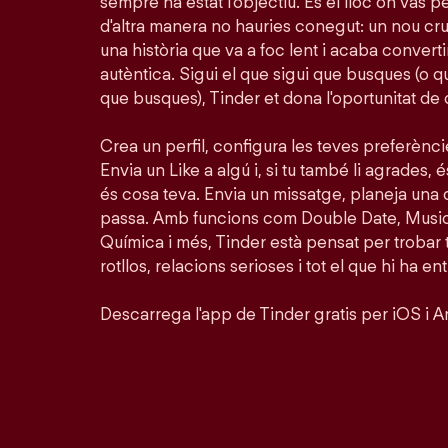
sempre ha estat l'objectiu. És el lloc on vas 
d'altra manera no hauries conegut: un nou crus
una història que va a foc lent i acaba conver
autèntica. Sigui el que sigui que busques (o 
que busques), Tinder et dona l'oportunitat de
Crea un perfil, configura les teves preferènc
Envia un Like a algú i, si tu també li agrades, é
és cosa teva. Envia un missatge, planeja una 
passa. Amb funcions com Double Date, Musi
Química i més, Tinder està pensat per trobar
rotllos, relacions serioses i tot el que hi ha en
Descarrega l'app de Tinder gratis per iOS i A