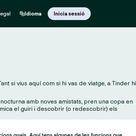
regal
Idioma
Inicia sessió
t si vius aquí com si hi vas de viatge, a Tinder hi
da nocturna amb noves amistats, pren una copa en
mica el guiri i descobrir (o redescobrir) els
cions guais. Aquí tens algunes de les funcions que