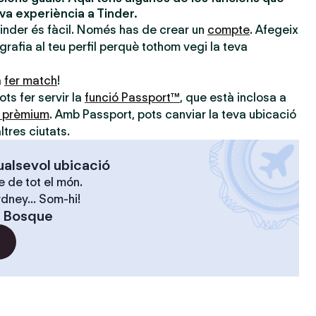
eva experiència a Tinder.
Tinder és fàcil. Només has de crear un
compte
. Afegeix
ografia al teu perfil perquè tothom vegi la teva
a
fer match
!
ts fer servir la
funció Passport™
, que està inclosa a
s prèmium
. Amb Passport, pots canviar la teva ubicació
ltres ciutats.
ualsevol ubicació
 de tot el món.
dney... Som-hi!
l Bosque