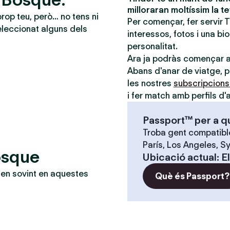
milloraran moltíssim la t
prop teu, però… no tens ni
Per començar, fer servir 
leccionat alguns dels
interessos, fotos i una bi
personalitat.
Ara ja podràs començar 
Abans d'anar de viatge, po
les nostres
subscripcion
i fer match amb perfils d'a
Passport™ per a q
Troba gent compatible
París, Los Angeles, Sy
osque
Ubicació actual
:
E
en sovint en aquestes
Què és Passport?