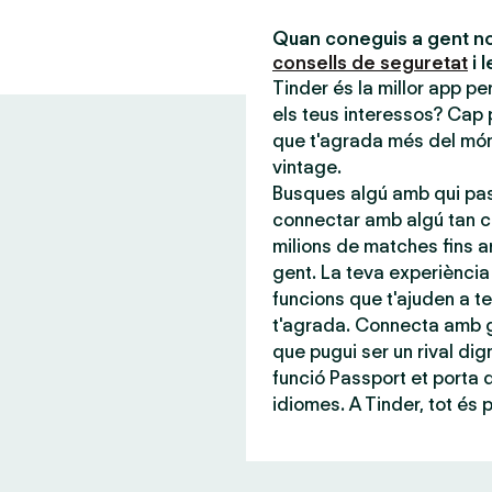
Quan coneguis a gent no
consells de seguretat
i 
Tinder és la millor app p
els teus interessos? Cap 
que t'agrada més del món,
vintage.
Busques algú amb qui pas
connectar amb algú tan c
milions de matches fins a
gent. La teva experiència 
funcions que t'ajuden a te
t'agrada. Connecta amb g
que pugui ser un rival dign
funció Passport et porta
idiomes. A Tinder, tot és 