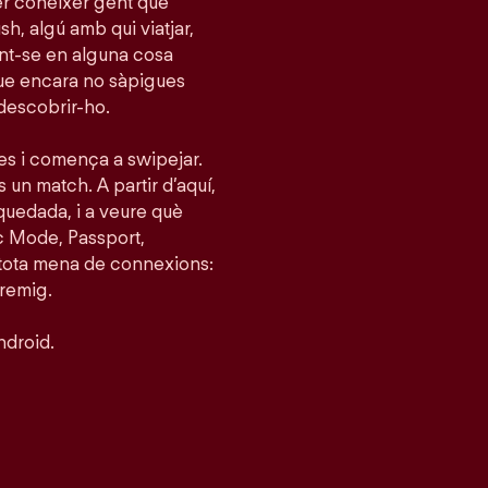
per conèixer gent que
h, algú amb qui viatjar,
tint-se en alguna cosa
que encara no sàpigues
 descobrir-ho.
ies i comença a swipejar.
s un match. A partir d’aquí,
quedada, i a veure què
c Mode, Passport,
 tota mena de connexions:
tremig.
ndroid.