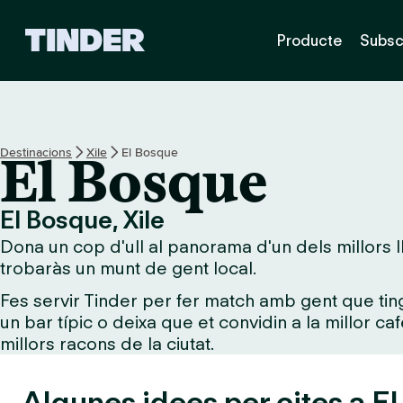
T
Producte
Subsc
i
n
d
e
r
I
Destinacions
Xile
El Bosque
El Bosque
n
i
c
El Bosque, Xile
i
Dona un cop d'ull al panorama d'un dels millors ll
trobaràs un munt de gent local.
Fes servir Tinder per fer match amb gent que tin
un bar típic o deixa que et convidin a la millor ca
millors racons de la ciutat.
Algunes idees per cites a E