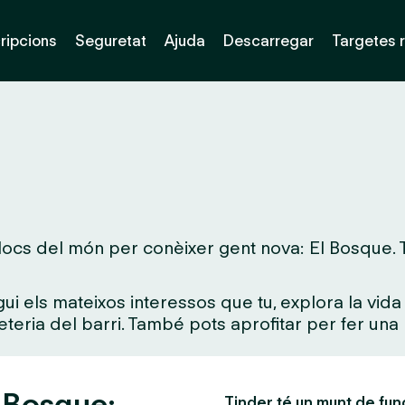
ripcions
Seguretat
Ajuda
Descarregar
Targetes 
ocs del món per conèixer gent nova: El Bosque. Tan
gui els mateixos interessos que tu, explora la vi
feteria del barri. També pots aprofitar per fer una 
l Bosque:
Tinder té un munt de fun