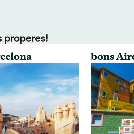
s properes!
celona
bons Air