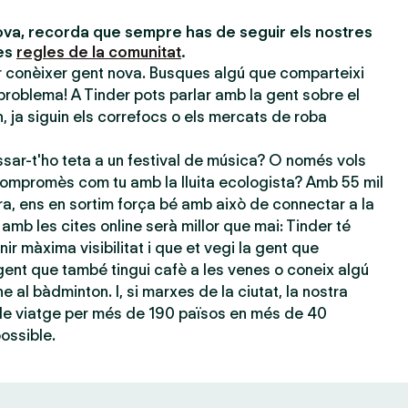
va, recorda que sempre has de seguir els nostres
les
regles de la comunitat
.
er conèixer gent nova. Busques algú que comparteixi
problema! A Tinder pots parlar amb la gent sobre el
 ja siguin els correfocs o els mercats de roba
sar-t'ho teta a un festival de música? O només vols
ompromès com tu amb la lluita ecologista? Amb 55 mil
ra, ens en sortim força bé amb això de connectar a la
amb les cites online serà millor que mai: Tinder té
nir màxima visibilitat i que et vegi la gent que
ent que també tingui cafè a les venes o coneix algú
e al bàdminton. I, si marxes de la ciutat, la nostra
 de viatge per més de 190 països en més de 40
possible.