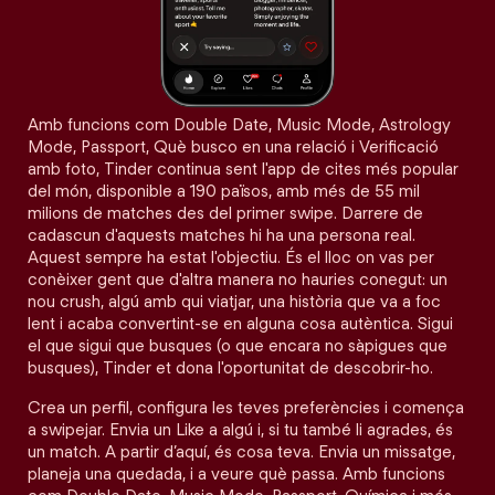
Amb funcions com Double Date, Music Mode, Astrology
Mode, Passport, Què busco en una relació i Verificació
amb foto, Tinder continua sent l'app de cites més popular
del món, disponible a 190 països, amb més de 55 mil
milions de matches des del primer swipe. Darrere de
cadascun d'aquests matches hi ha una persona real.
Aquest sempre ha estat l'objectiu. És el lloc on vas per
conèixer gent que d'altra manera no hauries conegut: un
nou crush, algú amb qui viatjar, una història que va a foc
lent i acaba convertint-se en alguna cosa autèntica. Sigui
el que sigui que busques (o que encara no sàpigues que
busques), Tinder et dona l'oportunitat de descobrir-ho.
Crea un perfil, configura les teves preferències i comença
a swipejar. Envia un Like a algú i, si tu també li agrades, és
un match. A partir d’aquí, és cosa teva. Envia un missatge,
planeja una quedada, i a veure què passa. Amb funcions