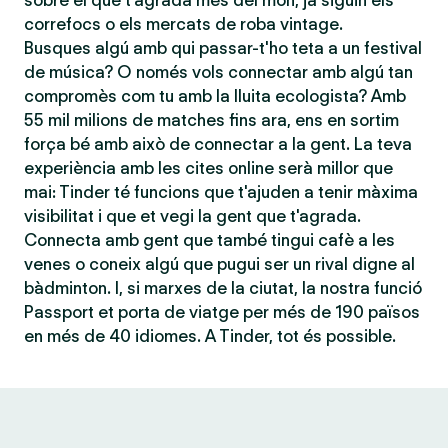
sobre el que t'agrada més del món, ja siguin els
correfocs o els mercats de roba vintage.
Busques algú amb qui passar-t'ho teta a un festival
de música? O només vols connectar amb algú tan
compromès com tu amb la lluita ecologista? Amb
55 mil milions de matches fins ara, ens en sortim
força bé amb això de connectar a la gent. La teva
experiència amb les cites online serà millor que
mai: Tinder té funcions que t'ajuden a tenir màxima
visibilitat i que et vegi la gent que t'agrada.
Connecta amb gent que també tingui cafè a les
venes o coneix algú que pugui ser un rival digne al
bàdminton. I, si marxes de la ciutat, la nostra funció
Passport et porta de viatge per més de 190 països
en més de 40 idiomes. A Tinder, tot és possible.