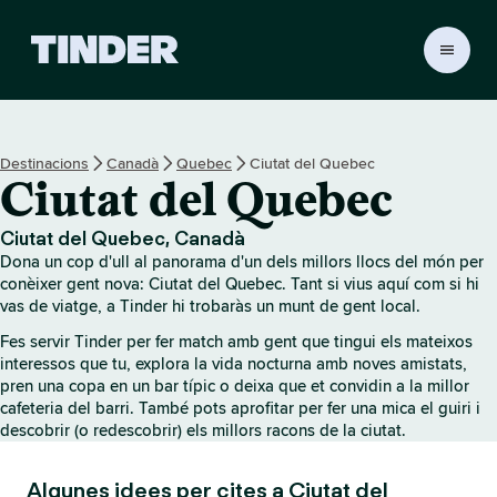
T
i
n
d
e
Destinacions
Canadà
Quebec
Ciutat del Quebec
r
Ciutat del Quebec
I
n
i
Ciutat del Quebec, Canadà
c
Dona un cop d'ull al panorama d'un dels millors llocs del món per
i
conèixer gent nova: Ciutat del Quebec. Tant si vius aquí com si hi
vas de viatge, a Tinder hi trobaràs un munt de gent local.
Fes servir Tinder per fer match amb gent que tingui els mateixos
interessos que tu, explora la vida nocturna amb noves amistats,
pren una copa en un bar típic o deixa que et convidin a la millor
cafeteria del barri. També pots aprofitar per fer una mica el guiri i
descobrir (o redescobrir) els millors racons de la ciutat.
Algunes idees per cites a Ciutat del