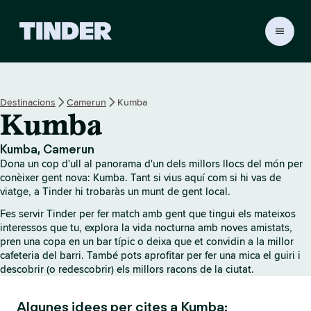
T
i
n
d
e
Destinacions
Camerun
Kumba
r
Kumba
I
n
i
Kumba, Camerun
c
Dona un cop d'ull al panorama d'un dels millors llocs del món per
i
conèixer gent nova: Kumba. Tant si vius aquí com si hi vas de
viatge, a Tinder hi trobaràs un munt de gent local.
Fes servir Tinder per fer match amb gent que tingui els mateixos
interessos que tu, explora la vida nocturna amb noves amistats,
pren una copa en un bar típic o deixa que et convidin a la millor
cafeteria del barri. També pots aprofitar per fer una mica el guiri i
descobrir (o redescobrir) els millors racons de la ciutat.
Algunes idees per cites a Kumba: