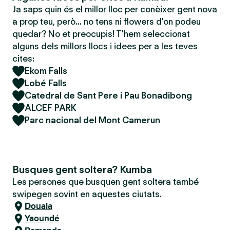
Ja saps quin és el millor lloc per conèixer gent nova
a prop teu, però… no tens ni flowers d'on podeu
quedar? No et preocupis! T'hem seleccionat
alguns dels millors llocs i idees per a les teves
cites:
Ekom Falls
Lobé Falls
Catedral de Sant Pere i Pau Bonadibong
ALCEF PARK
Parc nacional del Mont Camerun
Busques gent soltera? Kumba
Les persones que busquen gent soltera també
swipegen sovint en aquestes ciutats.
Douala
Yaoundé