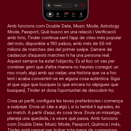
Amb funcions com Double Date, Music Mode, Astrology
Mode, Passport, Què busco en una relació i Verificació
amb foto, Tinder continua sent l'app de cites més popular
del món, disponible a 190 països, amb més de 55 mil
milions de matches des del primer swipe. Darrere de
cadascun d'aquests matches hi ha una persona real.
Aquest sempre ha estat l'objectiu. És el lloc on vas per
conèixer gent que d'altra manera no hauries conegut: un
nou crush, algú amb qui viatjar, una història que va a foc
lent i acaba convertint-se en alguna cosa autèntica. Sigui
el que sigui que busques (o que encara no sàpigues que
busques), Tinder et dona l'oportunitat de descobrir-ho.
Crea un perfil, configura les teves preferències i comença
a swipejar. Envia un Like a algú i, si tu també li agrades, és
un match. A partir d’aquí, és cosa teva. Envia un missatge,
planeja una quedada, i a veure què passa. Amb funcions
com Double Date, Music Mode, Passport, Química i més,
Tinder està pensat per trobar tota mena de connexions: