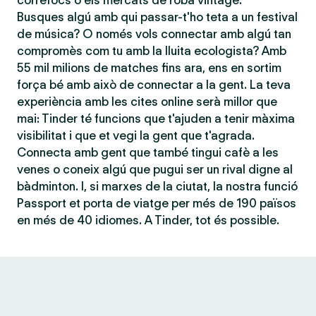
correfocs o els mercats de roba vintage.
Busques algú amb qui passar-t'ho teta a un festival
de música? O només vols connectar amb algú tan
compromès com tu amb la lluita ecologista? Amb
55 mil milions de matches fins ara, ens en sortim
força bé amb això de connectar a la gent. La teva
experiència amb les cites online serà millor que
mai: Tinder té funcions que t'ajuden a tenir màxima
visibilitat i que et vegi la gent que t'agrada.
Connecta amb gent que també tingui cafè a les
venes o coneix algú que pugui ser un rival digne al
bàdminton. I, si marxes de la ciutat, la nostra funció
Passport et porta de viatge per més de 190 països
en més de 40 idiomes. A Tinder, tot és possible.