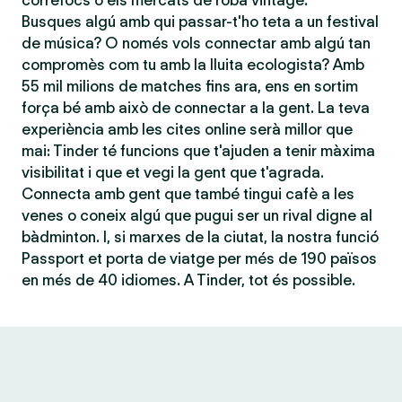
correfocs o els mercats de roba vintage.
Busques algú amb qui passar-t'ho teta a un festival
de música? O només vols connectar amb algú tan
compromès com tu amb la lluita ecologista? Amb
55 mil milions de matches fins ara, ens en sortim
força bé amb això de connectar a la gent. La teva
experiència amb les cites online serà millor que
mai: Tinder té funcions que t'ajuden a tenir màxima
visibilitat i que et vegi la gent que t'agrada.
Connecta amb gent que també tingui cafè a les
venes o coneix algú que pugui ser un rival digne al
bàdminton. I, si marxes de la ciutat, la nostra funció
Passport et porta de viatge per més de 190 països
en més de 40 idiomes. A Tinder, tot és possible.