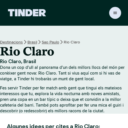
T
i
n
d
e
Destinacions
Brasil
Sao Paulo
Rio Claro
r
Rio Claro
I
n
i
Rio Claro, Brasil
c
Dona un cop d'ull al panorama d'un dels millors llocs del món per
i
conèixer gent nova: Rio Claro. Tant si vius aquí com si hi vas de
viatge, a Tinder hi trobaràs un munt de gent local.
Fes servir Tinder per fer match amb gent que tingui els mateixos
interessos que tu, explora la vida nocturna amb noves amistats,
pren una copa en un bar típic o deixa que et convidin a la millor
cafeteria del barri. També pots aprofitar per fer una mica el guiri i
descobrir (o redescobrir) els millors racons de la ciutat.
Algunes idees per cites a Rio Claro: