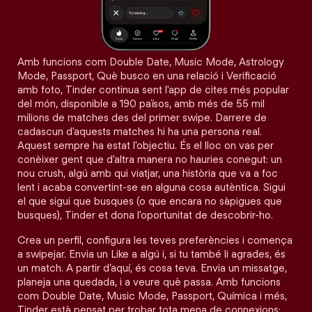
Amb funcions com Double Date, Music Mode, Astrology
Mode, Passport, Què busco en una relació i Verificació
amb foto, Tinder continua sent l'app de cites més popular
del món, disponible a 190 països, amb més de 55 mil
milions de matches des del primer swipe. Darrere de
cadascun d'aquests matches hi ha una persona real.
Aquest sempre ha estat l'objectiu. És el lloc on vas per
conèixer gent que d'altra manera no hauries conegut: un
nou crush, algú amb qui viatjar, una història que va a foc
lent i acaba convertint-se en alguna cosa autèntica. Sigui
el que sigui que busques (o que encara no sàpigues que
busques), Tinder et dona l'oportunitat de descobrir-ho.
Crea un perfil, configura les teves preferències i comença
a swipejar. Envia un Like a algú i, si tu també li agrades, és
un match. A partir d’aquí, és cosa teva. Envia un missatge,
planeja una quedada, i a veure què passa. Amb funcions
com Double Date, Music Mode, Passport, Química i més,
Tinder està pensat per trobar tota mena de connexions: