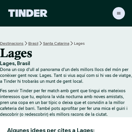
T
i
n
d
e
Destinacions
Brasil
Santa Catarina
Lages
r
Lages
I
n
i
Lages, Brasil
c
Dona un cop d'ull al panorama d'un dels millors llocs del món per
i
conèixer gent nova: Lages. Tant si vius aquí com si hi vas de viatge,
a Tinder hi trobaràs un munt de gent local.
Fes servir Tinder per fer match amb gent que tingui els mateixos
interessos que tu, explora la vida nocturna amb noves amistats,
pren una copa en un bar típic o deixa que et convidin a la millor
cafeteria del barri. També pots aprofitar per fer una mica el guiri i
descobrir (o redescobrir) els millors racons de la ciutat.
Algunes idees per cites a Lages: