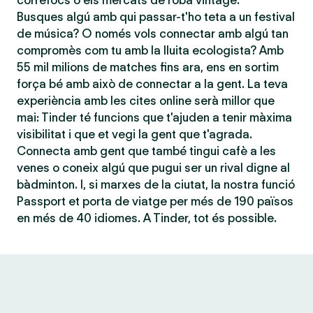
correfocs o els mercats de roba vintage.
Busques algú amb qui passar-t'ho teta a un festival
de música? O només vols connectar amb algú tan
compromès com tu amb la lluita ecologista? Amb
55 mil milions de matches fins ara, ens en sortim
força bé amb això de connectar a la gent. La teva
experiència amb les cites online serà millor que
mai: Tinder té funcions que t'ajuden a tenir màxima
visibilitat i que et vegi la gent que t'agrada.
Connecta amb gent que també tingui cafè a les
venes o coneix algú que pugui ser un rival digne al
bàdminton. I, si marxes de la ciutat, la nostra funció
Passport et porta de viatge per més de 190 països
en més de 40 idiomes. A Tinder, tot és possible.