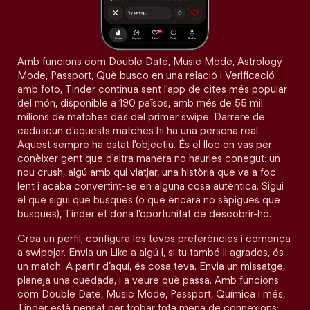
Amb funcions com Double Date, Music Mode, Astrology
Mode, Passport, Què busco en una relació i Verificació
amb foto, Tinder continua sent l'app de cites més popular
del món, disponible a 190 països, amb més de 55 mil
milions de matches des del primer swipe. Darrere de
cadascun d'aquests matches hi ha una persona real.
Aquest sempre ha estat l'objectiu. És el lloc on vas per
conèixer gent que d'altra manera no hauries conegut: un
nou crush, algú amb qui viatjar, una història que va a foc
lent i acaba convertint-se en alguna cosa autèntica. Sigui
el que sigui que busques (o que encara no sàpigues que
busques), Tinder et dona l'oportunitat de descobrir-ho.
Crea un perfil, configura les teves preferències i comença
a swipejar. Envia un Like a algú i, si tu també li agrades, és
un match. A partir d’aquí, és cosa teva. Envia un missatge,
planeja una quedada, i a veure què passa. Amb funcions
com Double Date, Music Mode, Passport, Química i més,
Tinder està pensat per trobar tota mena de connexions: