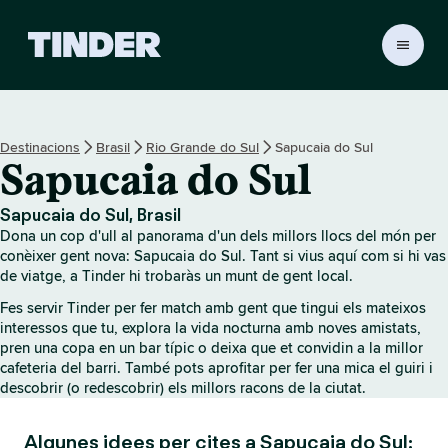
T
i
n
d
e
Destinacions
Brasil
Rio Grande do Sul
Sapucaia do Sul
r
Sapucaia do Sul
I
n
i
Sapucaia do Sul, Brasil
c
Dona un cop d'ull al panorama d'un dels millors llocs del món per
i
conèixer gent nova: Sapucaia do Sul. Tant si vius aquí com si hi vas
de viatge, a Tinder hi trobaràs un munt de gent local.
Fes servir Tinder per fer match amb gent que tingui els mateixos
interessos que tu, explora la vida nocturna amb noves amistats,
pren una copa en un bar típic o deixa que et convidin a la millor
cafeteria del barri. També pots aprofitar per fer una mica el guiri i
descobrir (o redescobrir) els millors racons de la ciutat.
Algunes idees per cites a Sapucaia do Sul: