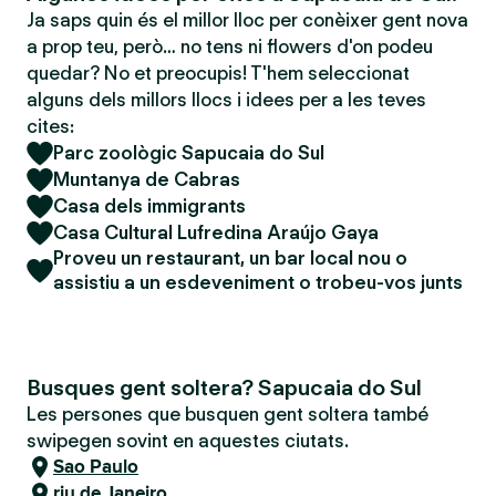
Ja saps quin és el millor lloc per conèixer gent nova
a prop teu, però… no tens ni flowers d'on podeu
quedar? No et preocupis! T'hem seleccionat
alguns dels millors llocs i idees per a les teves
cites:
Parc zoològic Sapucaia do Sul
Muntanya de Cabras
Casa dels immigrants
Casa Cultural Lufredina Araújo Gaya
Proveu un restaurant, un bar local nou o
assistiu a un esdeveniment o trobeu-vos junts
Busques gent soltera? Sapucaia do Sul
Les persones que busquen gent soltera també
swipegen sovint en aquestes ciutats.
Sao Paulo
riu de Janeiro