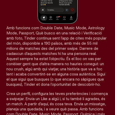
Amb funcions com Double Date, Music Mode, Astrology
Mode, Passport, Què busco en una relació i Verificació
amb foto, Tinder continua sent l'app de cites més popular
del món, disponible a 190 països, amb més de 55 mil
milions de matches des del primer swipe. Darrere de
cadascun d'aquests matches hi ha una persona real.
Aquest sempre ha estat l'objectiu. És el lloc on vas per
conèixer gent que d'altra manera no hauries conegut: un
nou crush, algú amb qui viatjar, una història que va a foc
lent i acaba convertint-se en alguna cosa autèntica. Sigui
el que sigui que busques (o que encara no sàpigues que
busques), Tinder et dona l'oportunitat de descobrir-ho.
Crea un perfil, configura les teves preferències i comença
a swipejar. Envia un Like a algú i, si tu també li agrades, és
un match. A partir d’aquí, és cosa teva. Envia un missatge,
planeja una quedada, i a veure què passa. Amb funcions
com Double Date, Music Mode, Passport, Química i més,