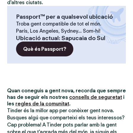
d'altres ciutats.
Passport™ per a qualsevol ubicació
Troba gent compatible de tot el món.
París, Los Angeles, Sydney... Som-hi!
Ubicació actual
:
Sapucaia do Sul
Què és Passport?
Quan coneguis a gent nova, recorda que sempre
has de seguir els nostres
consells de seguretat
i
les
regles de la comunitat
.
Tinder és la millor app per conèixer gent nova.
Busques algú que comparteixi els teus interessos?
Cap problema! A Tinder pots parlar amb la gent
sobre el que t'agrada més del món, ja siguin els