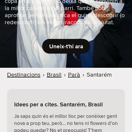
copa en un bar típic o deixa que et convidin a
la millor cafeteria del barri. També pots
aprofitar per fer una mica el guiri i descobrir (o
redescobrir) els millors racons de la ciutat.
Uneix-t'hi ara
Destinacions
›
Brasil
›
Parà
›
Santarém
Idees per a cites. Santarém, Brasil
Ja saps quin és el millor lloc per conèixer gent
nova a prop teu, però… no tens ni flowers d'on
podeu quedar? No et preocupis! T'hem