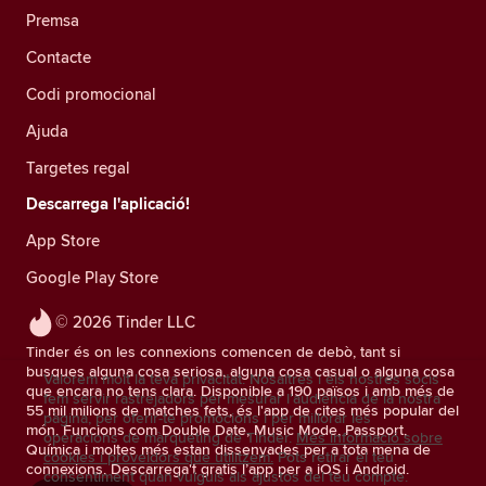
Premsa
Contacte
Codi promocional
Ajuda
Targetes regal
Descarrega l'aplicació!
App Store
Google Play Store
© 2026 Tinder LLC
Tinder és on les connexions comencen de debò, tant si
busques alguna cosa seriosa, alguna cosa casual o alguna cosa
Valorem molt la teva privacitat. Nosaltres i els nostres socis
que encara no tens clara. Disponible a 190 països i amb més de
fem servir rastrejadors per mesurar l'audiència de la nostra
55 mil milions de matches fets, és l'app de cites més popular del
pàgina, per oferir-te promocions i per millorar les
món. Funcions com Double Date, Music Mode, Passport,
operacions de màrqueting de Tinder.
Més informació sobre
Química i moltes més estan dissenyades per a tota mena de
cookies i proveïdors que utilitzem.
Pots retirar el teu
connexions. Descarrega't gratis l’app per a iOS i Android.
consentiment quan vulguis als ajustos del teu compte.