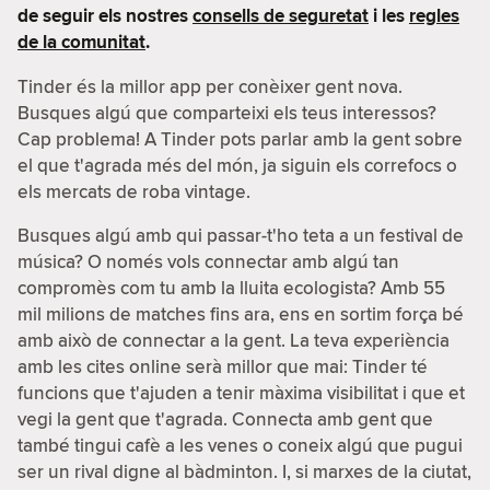
de seguir els nostres
consells de seguretat
i les
regles
de la comunitat
.
Tinder és la millor app per conèixer gent nova.
Busques algú que comparteixi els teus interessos?
Cap problema! A Tinder pots parlar amb la gent sobre
el que t'agrada més del món, ja siguin els correfocs o
els mercats de roba vintage.
Busques algú amb qui passar-t'ho teta a un festival de
música? O només vols connectar amb algú tan
compromès com tu amb la lluita ecologista? Amb 55
mil milions de matches fins ara, ens en sortim força bé
amb això de connectar a la gent. La teva experiència
amb les cites online serà millor que mai: Tinder té
funcions que t'ajuden a tenir màxima visibilitat i que et
vegi la gent que t'agrada. Connecta amb gent que
també tingui cafè a les venes o coneix algú que pugui
ser un rival digne al bàdminton. I, si marxes de la ciutat,