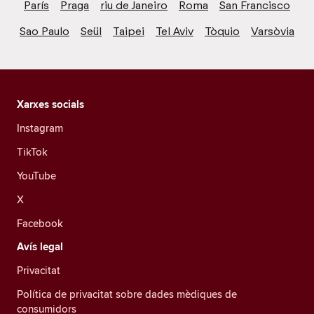
París
Praga
riu de Janeiro
Roma
San Francisco
Sao Paulo
Seül
Taipei
Tel Aviv
Tòquio
Varsòvia
Xarxes socials
Instagram
TikTok
YouTube
X
Facebook
Avís legal
Privacitat
Política de privacitat sobre dades mèdiques de
consumidors