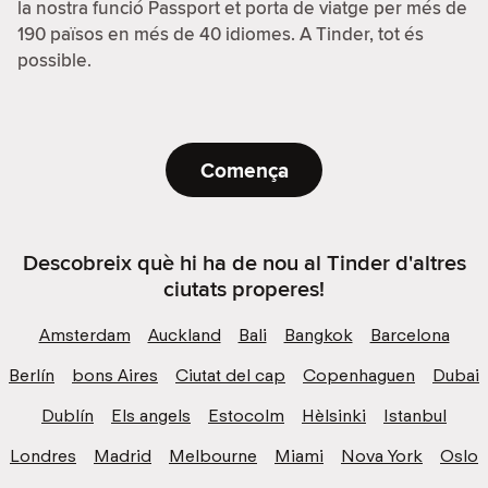
la nostra funció Passport et porta de viatge per més de
190 països en més de 40 idiomes. A Tinder, tot és
possible.
Comença
Descobreix què hi ha de nou al Tinder d'altres
ciutats properes!
Amsterdam
Auckland
Bali
Bangkok
Barcelona
Berlín
bons Aires
Ciutat del cap
Copenhaguen
Dubai
Dublín
Els angels
Estocolm
Hèlsinki
Istanbul
Londres
Madrid
Melbourne
Miami
Nova York
Oslo