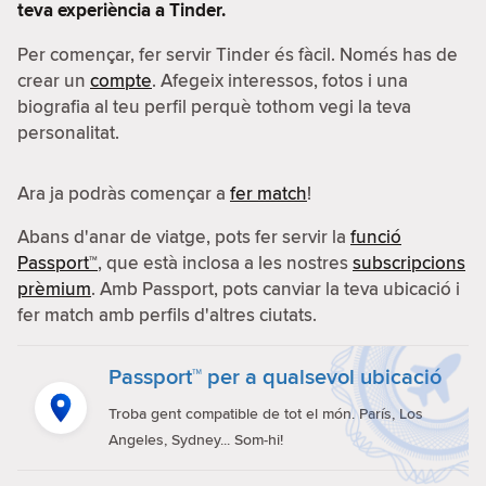
teva experiència a Tinder.
Per començar, fer servir Tinder és fàcil. Només has de
crear un
compte
. Afegeix interessos, fotos i una
biografia al teu perfil perquè tothom vegi la teva
personalitat.
Ara ja podràs començar a
fer match
!
Abans d'anar de viatge, pots fer servir la
funció
Passport™
, que està inclosa a les nostres
subscripcions
prèmium
. Amb Passport, pots canviar la teva ubicació i
fer match amb perfils d'altres ciutats.
Passport™ per a qualsevol ubicació
Troba gent compatible de tot el món. París, Los
Angeles, Sydney... Som-hi!