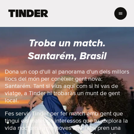
T
i
n
d
e
Troba un match.
r
I
Santarém, Brasil
n
i
c
Dona un cop d'ull al panorama d'un dels millors
i
llocs del món per conèixer gent nova:
Santarém. Tant si vius aquí com si hi vas de
viatge, a Tinder hi trobaràs un munt de gent
local.
Fes servir Tinder per fer match amb gent que
tingui els mateixos interessos que tu, explora la
vida nocturna amb noves amistats, pren una