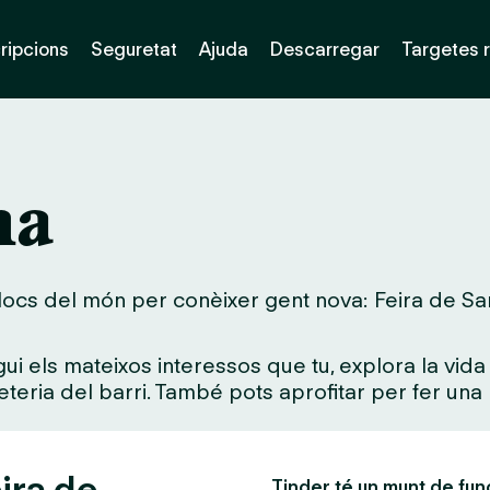
ripcions
Seguretat
Ajuda
Descarregar
Targetes 
na
ocs del món per conèixer gent nova: Feira de Santa
gui els mateixos interessos que tu, explora la vi
feteria del barri. També pots aprofitar per fer una 
ira de
Tinder té un munt de fun