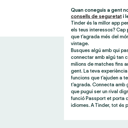
Quan coneguis a gent no
consells de seguretat
i 
Tinder és la millor app p
els teus interessos? Cap 
que t'agrada més del món,
vintage.
Busques algú amb qui pas
connectar amb algú tan c
milions de matches fins a
gent. La teva experiència 
funcions que t'ajuden a te
t'agrada. Connecta amb g
que pugui ser un rival dign
funció Passport et porta
idiomes. A Tinder, tot és 