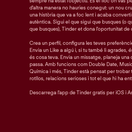
sempre ha estat l'objectiu. És el lloc on vas 
d'altra manera no hauries conegut: un nou crus
una història que va a foc lent i acaba conver
autèntica. Sigui el que sigui que busques (o 
que busques), Tinder et dona l'oportunitat de
Crea un perfil, configura les teves preferènc
Envia un Like a algú i, si tu també li agrades, é
és cosa teva. Envia un missatge, planeja una 
passa. Amb funcions com Double Date, Musi
Química i més, Tinder està pensat per trobar
rotllos, relacions serioses i tot el que hi ha en
Descarrega l'app de Tinder gratis per iOS i A