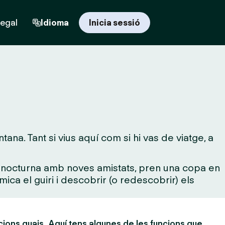
regal
Idioma
Inicia sessió
na. Tant si vius aquí com si hi vas de viatge, a
da nocturna amb noves amistats, pren una copa en
mica el guiri i descobrir (o redescobrir) els
cions guais. Aquí tens algunes de les funcions que