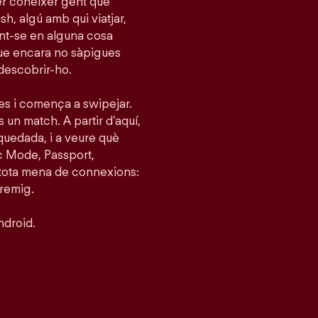
per conèixer gent que
h, algú amb qui viatjar,
tint-se en alguna cosa
que encara no sàpigues
 descobrir-ho.
ies i comença a swipejar.
s un match. A partir d’aquí,
quedada, i a veure què
c Mode, Passport,
 tota mena de connexions:
tremig.
ndroid.