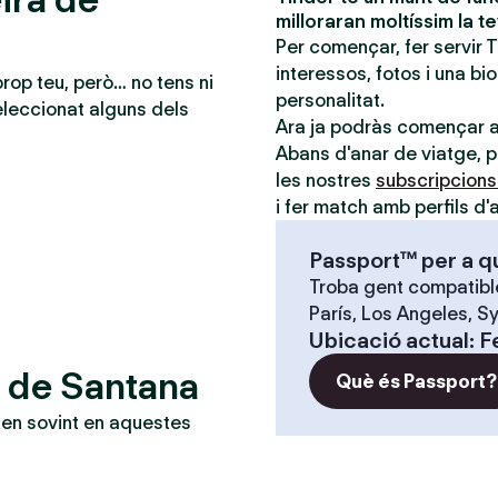
milloraran moltíssim la t
Per començar, fer servir 
interessos, fotos i una bi
prop teu, però… no tens ni
personalitat.
leccionat alguns dels
Ara ja podràs començar 
Abans d'anar de viatge, po
les nostres
subscripcion
i fer match amb perfils d'a
Passport™ per a q
Troba gent compatible
París, Los Angeles, Sy
Ubicació actual
:
F
a de Santana
Què és Passport?
en sovint en aquestes