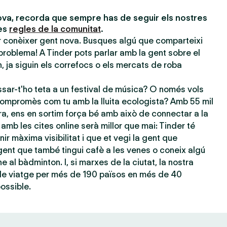
va, recorda que sempre has de seguir els nostres
les
regles de la comunitat
.
er conèixer gent nova. Busques algú que comparteixi
problema! A Tinder pots parlar amb la gent sobre el
 ja siguin els correfocs o els mercats de roba
sar-t'ho teta a un festival de música? O només vols
ompromès com tu amb la lluita ecologista? Amb 55 mil
ra, ens en sortim força bé amb això de connectar a la
amb les cites online serà millor que mai: Tinder té
nir màxima visibilitat i que et vegi la gent que
ent que també tingui cafè a les venes o coneix algú
e al bàdminton. I, si marxes de la ciutat, la nostra
 de viatge per més de 190 països en més de 40
possible.