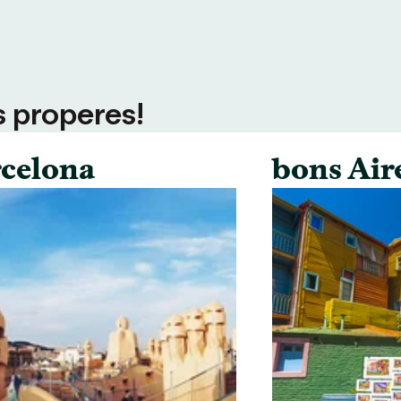
s properes!
celona
bons Air