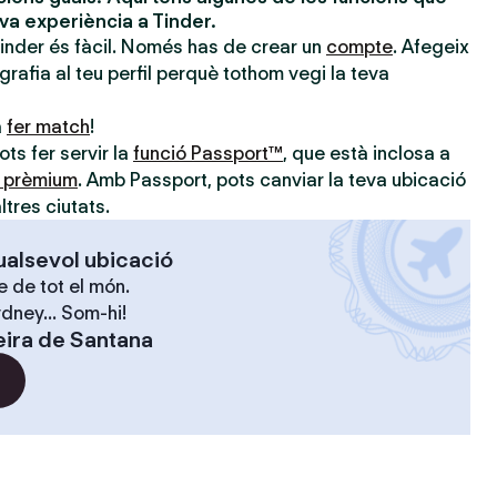
eva experiència a Tinder.
Tinder és fàcil. Només has de crear un
compte
. Afegeix
ografia al teu perfil perquè tothom vegi la teva
a
fer match
!
ts fer servir la
funció Passport™
, que està inclosa a
s prèmium
. Amb Passport, pots canviar la teva ubicació
ltres ciutats.
ualsevol ubicació
 de tot el món.
dney... Som-hi!
eira de Santana