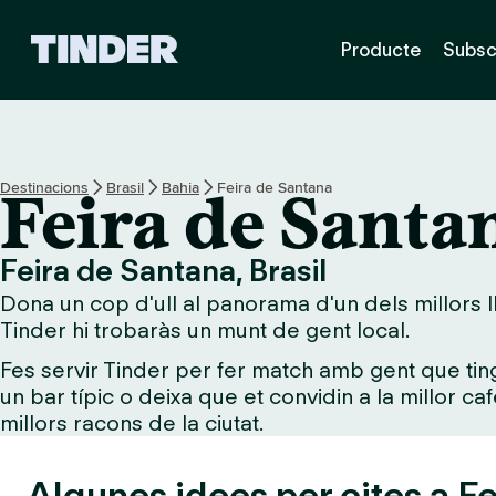
T
Producte
Subsc
i
n
d
e
r
I
Destinacions
Brasil
Bahia
Feira de Santana
Feira de Santa
n
i
c
Feira de Santana, Brasil
i
Dona un cop d'ull al panorama d'un dels millors ll
Tinder hi trobaràs un munt de gent local.
Fes servir Tinder per fer match amb gent que tin
un bar típic o deixa que et convidin a la millor ca
millors racons de la ciutat.
Algunes idees per cites a Fe