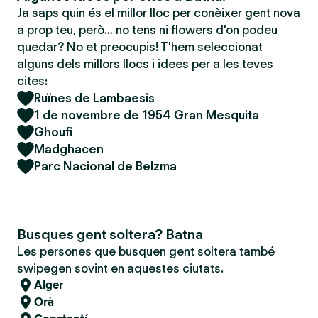
Ja saps quin és el millor lloc per conèixer gent nova
a prop teu, però… no tens ni flowers d'on podeu
quedar? No et preocupis! T'hem seleccionat
alguns dels millors llocs i idees per a les teves
cites:
Ruïnes de Lambaesis
1 de novembre de 1954 Gran Mesquita
Ghoufi
Madghacen
Parc Nacional de Belzma
Busques gent soltera? Batna
Les persones que busquen gent soltera també
swipegen sovint en aquestes ciutats.
Alger
Orà