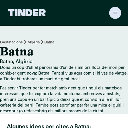
T
i
n
d
e
Destinacions
Algèria
Batna
r
Batna
I
n
i
Batna, Algèria
c
Dona un cop d'ull al panorama d'un dels millors llocs del món per
i
conèixer gent nova: Batna. Tant si vius aquí com si hi vas de viatge,
a Tinder hi trobaràs un munt de gent local.
Fes servir Tinder per fer match amb gent que tingui els mateixos
interessos que tu, explora la vida nocturna amb noves amistats,
pren una copa en un bar típic o deixa que et convidin a la millor
cafeteria del barri. També pots aprofitar per fer una mica el guiri i
descobrir (o redescobrir) els millors racons de la ciutat.
Algunes idees per cites a Batna: