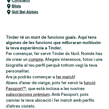
Constantí
Blida
Sidi Bel Abbès
Tinder té un munt de funcions guais. Aquí tens
algunes de les funcions que milloraran moltíssim
la teva experiència a Tinder.
Per començar, fer servir Tinder és fàcil. Només has
de crear un
compte
. Afegeix interessos, fotos i una
biografia al teu perfil perquè tothom vegi la teva
personalitat.
Ara ja podràs començar a
fer match
!
Abans d'anar de viatge, pots fer servir la
funció
Passport™
, que està inclosa a les nostres
subscripcions prèmium
. Amb Passport, pots
canviar la teva ubicació i fer match amb perfils
d'altres ciutats.