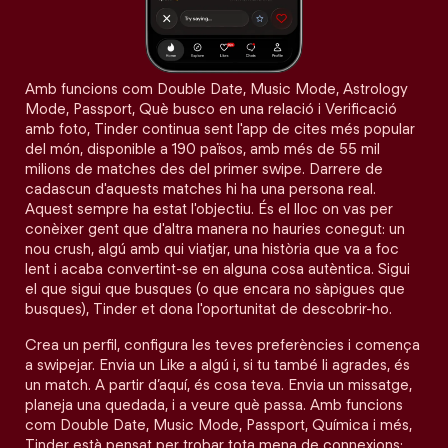
Amb funcions com Double Date, Music Mode, Astrology
Mode, Passport, Què busco en una relació i Verificació
amb foto, Tinder continua sent l'app de cites més popular
del món, disponible a 190 països, amb més de 55 mil
milions de matches des del primer swipe. Darrere de
cadascun d'aquests matches hi ha una persona real.
Aquest sempre ha estat l'objectiu. És el lloc on vas per
conèixer gent que d'altra manera no hauries conegut: un
nou crush, algú amb qui viatjar, una història que va a foc
lent i acaba convertint-se en alguna cosa autèntica. Sigui
el que sigui que busques (o que encara no sàpigues que
busques), Tinder et dona l'oportunitat de descobrir-ho.
Crea un perfil, configura les teves preferències i comença
a swipejar. Envia un Like a algú i, si tu també li agrades, és
un match. A partir d’aquí, és cosa teva. Envia un missatge,
planeja una quedada, i a veure què passa. Amb funcions
com Double Date, Music Mode, Passport, Química i més,
Tinder està pensat per trobar tota mena de connexions: