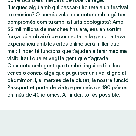
correfocs o els mercats de roba vintage.
Busques algú amb qui passar-t'ho teta a un festival
de música? O només vols connectar amb algú tan
compromès com tu amb la lluita ecologista? Amb
55 mil milions de matches fins ara, ens en sortim
força bé amb això de connectar a la gent. La teva
experiència amb les cites online serà millor que
mai: Tinder té funcions que t'ajuden a tenir màxima
visibilitat i que et vegi la gent que t'agrada.
Connecta amb gent que també tingui cafè a les
venes o coneix algú que pugui ser un rival digne al
bàdminton. I, si marxes de la ciutat, la nostra funció
Passport et porta de viatge per més de 190 països
en més de 40 idiomes. A Tinder, tot és possible.