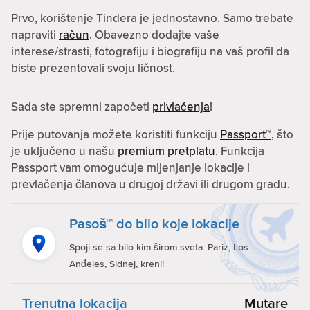
Prvo, korištenje Tindera je jednostavno. Samo trebate
napraviti
račun
. Obavezno dodajte vaše
interese/strasti, fotografiju i biografiju na vaš profil da
biste prezentovali svoju ličnost.
Sada ste spremni započeti
privlačenja
!
Prije putovanja možete koristiti funkciju
Passport™
, što
je uključeno u našu
premium pretplatu
. Funkcija
Passport vam omogućuje mijenjanje lokacije i
prevlačenja članova u drugoj državi ili drugom gradu.
Pasoš™ do bilo koje lokacije
Spoji se sa bilo kim širom sveta. Pariz, Los
Anđeles, Sidnej, kreni!
Trenutna lokacija
Mutare