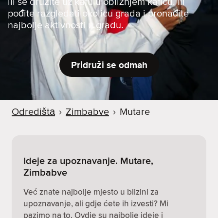
ili se družite uz kafu u obližnjem kafiću. Ili
pođite razgledati okolicu grada i pronađite
najbolje aktivnosti u gradu.
Pridruži se odmah
Odredištа
›
Zimbabve
›
Mutare
Ideje za upoznavanje. Mutare,
Zimbabve
Već znate najbolje mjesto u blizini za
upoznavanje, ali gdje ćete ih izvesti? Mi
pazimo na to. Ovdje su najbolje ideje i