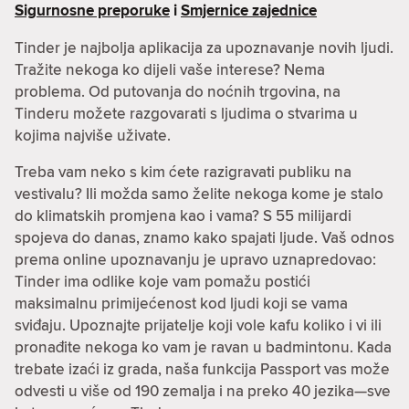
Sigurnosne preporuke
i
Smjernice zajednice
Tinder je najbolja aplikacija za upoznavanje novih ljudi.
Tražite nekoga ko dijeli vaše interese? Nema
problema. Od putovanja do noćnih trgovina, na
Tinderu možete razgovarati s ljudima o stvarima u
kojima najviše uživate.
Treba vam neko s kim ćete razigravati publiku na
vestivalu? Ili možda samo želite nekoga kome je stalo
do klimatskih promjena kao i vama? S 55 milijardi
spojeva do danas, znamo kako spajati ljude. Vaš odnos
prema online upoznavanju je upravo uznapredovao:
Tinder ima odlike koje vam pomažu postići
maksimalnu primijećenost kod ljudi koji se vama
sviđaju. Upoznajte prijatelje koji vole kafu koliko i vi ili
pronađite nekoga ko vam je ravan u badmintonu. Kada
trebate izaći iz grada, naša funkcija Passport vas može
odvesti u više od 190 zemalja i na preko 40 jezika—sve