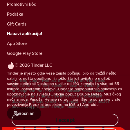
Promotivni kôd
Podrška
Gift Cards
Nabavi aplikaciju!
App Store
Google Play Store
© 2026 Tinder LLC
Tinder je mjesto gdje veze zaista počinju, bilo da tražiš nešto
ozbiljno, nešto opušteno ili nešto što još uvijek ne možeš
Cijenimo tvoju privatnost. Mi i naši partneri koristimo
sasvim definirati.Dostupan u više od 190 zemalja i s više od 55
tragače za mjerenje posjetitelja naše web lokacije i za
milijardi ostvarenih spojeva, Tinder je najpopularnija aplikacija za
pružanje ponuda i poboljšanje vlastitih marketinških
upoznavanje na svijetu.Funkcije poput Double Datea, Muzičkog
aktivnosti na Tinderu.
Više informacija o kolačićima i
načina rada, Pasoša, Hemije i drugih osmišljene su za sve vrste
dobavljačima koje koristimo.
U svakom trenutku možeš
povezivanja.Preuzmi besplatno na iOS-u i Androidu.
povući svoj pristanak u svojim postavkama.
Bosnian
I accept