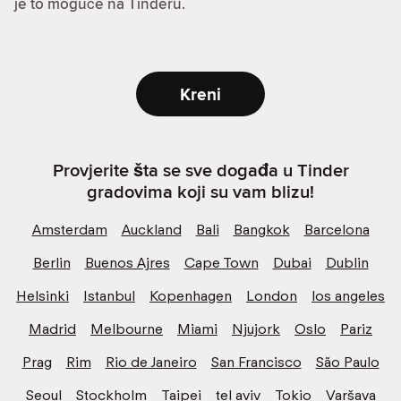
je to moguće na Tinderu.
Kreni
Provjerite šta se sve događa u Tinder
gradovima koji su vam blizu!
Amsterdam
Auckland
Bali
Bangkok
Barcelona
Berlin
Buenos Ajres
Cape Town
Dubai
Dublin
Helsinki
Istanbul
Kopenhagen
London
los angeles
Madrid
Melbourne
Miami
Njujork
Oslo
Pariz
Prag
Rim
Rio de Janeiro
San Francisco
São Paulo
Seoul
Stockholm
Taipei
tel aviv
Tokio
Varšava