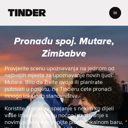
T
i
n
d
e
Pronađu spoj. Mutare,
r
H
Zimbabve
o
m
e
Provjerite scenu upoznavanja na jednom od
najboljih mjesta za upoznavanje novih ljudi:
Mutare. Bilo da živite ovdje ili planirate
putovati u posjetu, na Tinderu ćete pronaći
mnogo lokalnog stanovništva.
Koristite Tinder za spajanje s nekim ko dijeli
vaše interese, idite u noćno istraživanje s
novim prijateljem, popijte piće u lokalnom baru,