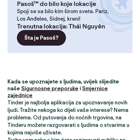
Pasoš™ do bilo koje lokacije
Spoji se sa bilo kim širom sveta. Pariz,
Los Anđeles, Sidnej, kreni!
Trenutna lokacija
:
Thái Nguyên
Šta je Pasoš?
Kada se upoznajete s ljudima, uvijek slijedite
naše
Sigurnosne preporuke
i
Smjernice
zajednice
Tinder je najbolja aplikacija za upoznavanje novih
ljudi. Tražite nekoga ko dijeli vaše interese? Nema
problema. Od putovanja do noćnih trgovina, na
Tinderu možete razgovarati s ljudima o stvarima u
kojima najviše uživate.