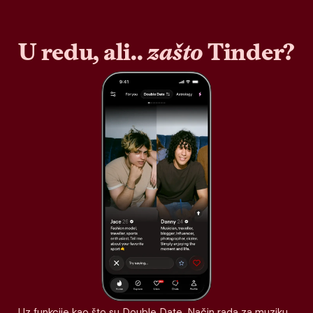
U redu, ali..
zašto
Tinder?
Uz funkcije kao što su Double Date, Način rada za muziku,