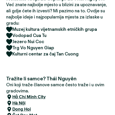
Već znate najbolje mjesto u blizini za upoznavanje,
ali gdje ćete ih izvesti? Mi pazimo na to. Ovdje su
najbolje ideje i najpopularnija mjesta za izlaske u
gradu:
Muzej kultura vijetnamskih etničkih grupa
Vodopad Cua Tu
Jezero Nui Coc
Trg Vo Nguyen Giap
Kulturni centar za čaj Tan Cuong
Tražite li samce? Thái Nguyên
Oni koji traže članove samce često traže i u ovim
gradovima.
Hồ Chí Minh City
Hà Nội
Dong Hoi