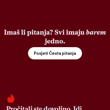
Imaš li pitanja? Svi imaju
barem
jedno.
Posjeti Česta pitanja
Pročitali ste dovoljno. Idi