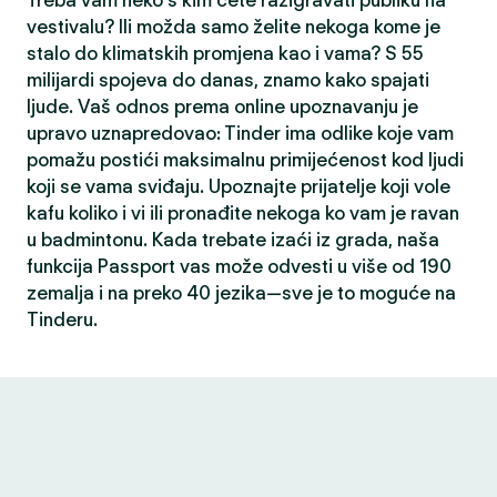
Treba vam neko s kim ćete razigravati publiku na
vestivalu? Ili možda samo želite nekoga kome je
stalo do klimatskih promjena kao i vama? S 55
milijardi spojeva do danas, znamo kako spajati
ljude. Vaš odnos prema online upoznavanju je
upravo uznapredovao: Tinder ima odlike koje vam
pomažu postići maksimalnu primijećenost kod ljudi
koji se vama sviđaju. Upoznajte prijatelje koji vole
kafu koliko i vi ili pronađite nekoga ko vam je ravan
u badmintonu. Kada trebate izaći iz grada, naša
funkcija Passport vas može odvesti u više od 190
zemalja i na preko 40 jezika—sve je to moguće na
Tinderu.