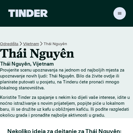
T
i
n
d
e
Odredištа
Vijetnam
Thái Nguyên
r
Thái Nguyên
H
o
m
Thái Nguyên, Vijetnam
e
Provjerite scenu upoznavanja na jednom od najboljih mjesta za
upoznavanje novih ljudi: Thái Nguyên. Bilo da živite ovdje ili
planirate putovati u posjetu, na Tinderu ćete pronaći mnogo
lokalnog stanovništva.
Koristite Tinder za spajanje s nekim ko dijeli vaše interese, idite u
noćno istraživanje s novim prijateljem, popijte piće u lokalnom
baru, ili se družite uz kafu u obližnjem kafiću. Ili pođite razgledati
okolicu grada i pronađite najbolje aktivnosti u gradu.
Nekoliko ideja za dejtanje za Thái Nguyên: