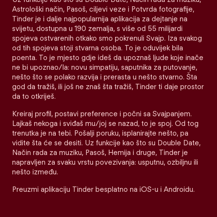
Astrološki način, Pasoš, ciljevi veze i Potvrda fotografije,
Tinder je i dalje najpopularnija aplikacija za dejtanje na
svijetu, dostupna u 190 zemalja, s više od 55 milijardi
spojeva ostvarenih otkako smo pokrenuli Svajp. Iza svakog
od tih spojeva stoji stvarna osoba. To je oduvijek bila
poenta. To je mjesto gdje ideš da upoznaš ljude koje inače
ne bi upoznao/la: novu simpatiju, saputnika za putovanje,
nešto što se polako razvija i prerasta u nešto stvarno. Šta
god da tražiš, ili još ne znaš šta tražiš, Tinder ti daje prostor
da to otkriješ.
Kreiraj profil, postavi preference i počni sa Svajpanjem.
Lajkaš nekoga i sviđaš mu/joj se nazad, to je spoj. Od tog
trenutka je na tebi. Pošalji poruku, isplanirajte nešto, pa
vidite šta će se desiti. Uz funkcije kao što su Double Date,
Način rada za muziku, Pasoš, Hemija i druge, Tinder je
napravljen za svaku vrstu povezivanja: usputnu, ozbiljnu ili
nešto između.
Preuzmi aplikaciju Tinder besplatno na iOS-u i Androidu.