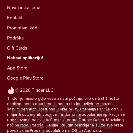
Novinarska soba
Kontakt
Promotivni kôd
Podrška
Gift Cards
Nabavi aplikaciju!
App Store
Google Play Store
© 2026 Tinder LLC
Tinder je mjesto gdje veze zaista počinju, bilo da tražiš nešto
ozbiljno, nešto opušteno ili nešto što još uvijek ne možeš
Cijenimo tvoju privatnost. Mi i naši partneri koristimo
sasvim definirati.Dostupan u više od 190 zemalja i s više od 55
tragače za mjerenje posjetitelja naše web lokacije i za
milijardi ostvarenih spojeva, Tinder je najpopularnija aplikacija za
pružanje ponuda i poboljšanje vlastitih marketinških
upoznavanje na svijetu.Funkcije poput Double Datea, Muzičkog
aktivnosti na Tinderu.
Više informacija o kolačićima i
načina rada, Pasoša, Hemije i drugih osmišljene su za sve vrste
dobavljačima koje koristimo.
U svakom trenutku možeš
povezivanja.Preuzmi besplatno na iOS-u i Androidu.
povući svoj pristanak u svojim postavkama.