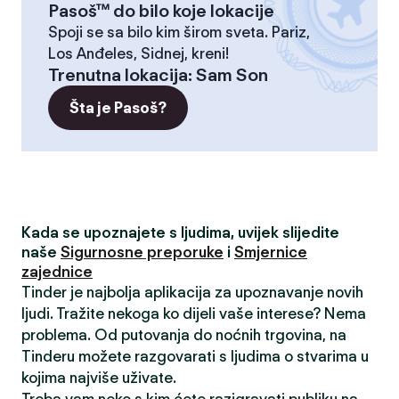
Pasoš™ do bilo koje lokacije
Spoji se sa bilo kim širom sveta. Pariz,
Los Anđeles, Sidnej, kreni!
Trenutna lokacija
:
Sam Son
Šta je Pasoš?
Kada se upoznajete s ljudima, uvijek slijedite
naše
Sigurnosne preporuke
i
Smjernice
zajednice
Tinder je najbolja aplikacija za upoznavanje novih
ljudi. Tražite nekoga ko dijeli vaše interese? Nema
problema. Od putovanja do noćnih trgovina, na
Tinderu možete razgovarati s ljudima o stvarima u
kojima najviše uživate.