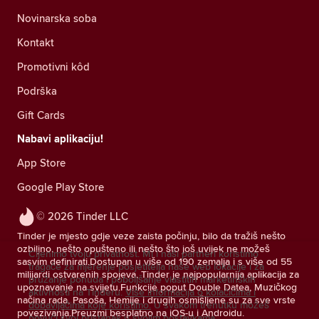
Novinarska soba
Kontakt
Promotivni kôd
Podrška
Gift Cards
Nabavi aplikaciju!
App Store
Google Play Store
© 2026 Tinder LLC
Tinder je mjesto gdje veze zaista počinju, bilo da tražiš nešto
ozbiljno, nešto opušteno ili nešto što još uvijek ne možeš
Cijenimo tvoju privatnost. Mi i naši partneri koristimo
sasvim definirati.Dostupan u više od 190 zemalja i s više od 55
tragače za mjerenje posjetitelja naše web lokacije i za
milijardi ostvarenih spojeva, Tinder je najpopularnija aplikacija za
pružanje ponuda i poboljšanje vlastitih marketinških
upoznavanje na svijetu.Funkcije poput Double Datea, Muzičkog
aktivnosti na Tinderu.
Više informacija o kolačićima i
načina rada, Pasoša, Hemije i drugih osmišljene su za sve vrste
dobavljačima koje koristimo.
U svakom trenutku možeš
povezivanja.Preuzmi besplatno na iOS-u i Androidu.
povući svoj pristanak u svojim postavkama.