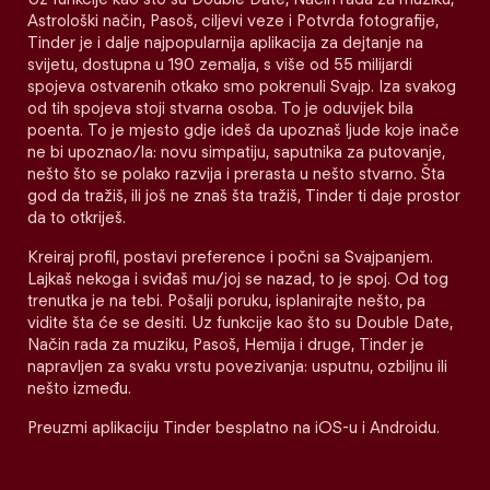
Astrološki način, Pasoš, ciljevi veze i Potvrda fotografije,
Tinder je i dalje najpopularnija aplikacija za dejtanje na
svijetu, dostupna u 190 zemalja, s više od 55 milijardi
spojeva ostvarenih otkako smo pokrenuli Svajp. Iza svakog
od tih spojeva stoji stvarna osoba. To je oduvijek bila
poenta. To je mjesto gdje ideš da upoznaš ljude koje inače
ne bi upoznao/la: novu simpatiju, saputnika za putovanje,
nešto što se polako razvija i prerasta u nešto stvarno. Šta
god da tražiš, ili još ne znaš šta tražiš, Tinder ti daje prostor
da to otkriješ.
Kreiraj profil, postavi preference i počni sa Svajpanjem.
Lajkaš nekoga i sviđaš mu/joj se nazad, to je spoj. Od tog
trenutka je na tebi. Pošalji poruku, isplanirajte nešto, pa
vidite šta će se desiti. Uz funkcije kao što su Double Date,
Način rada za muziku, Pasoš, Hemija i druge, Tinder je
napravljen za svaku vrstu povezivanja: usputnu, ozbiljnu ili
nešto između.
Preuzmi aplikaciju Tinder besplatno na iOS-u i Androidu.