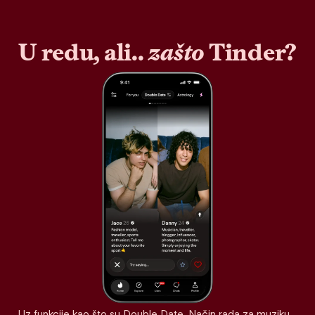
U redu, ali..
zašto
Tinder?
Uz funkcije kao što su Double Date, Način rada za muziku,