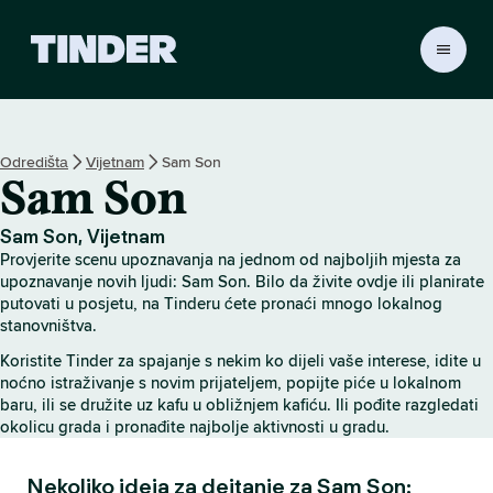
T
i
n
d
e
Odredištа
Vijetnam
Sam Son
r
Sam Son
H
o
m
Sam Son, Vijetnam
e
Provjerite scenu upoznavanja na jednom od najboljih mjesta za
upoznavanje novih ljudi: Sam Son. Bilo da živite ovdje ili planirate
putovati u posjetu, na Tinderu ćete pronaći mnogo lokalnog
stanovništva.
Koristite Tinder za spajanje s nekim ko dijeli vaše interese, idite u
noćno istraživanje s novim prijateljem, popijte piće u lokalnom
baru, ili se družite uz kafu u obližnjem kafiću. Ili pođite razgledati
okolicu grada i pronađite najbolje aktivnosti u gradu.
Nekoliko ideja za dejtanje za Sam Son: