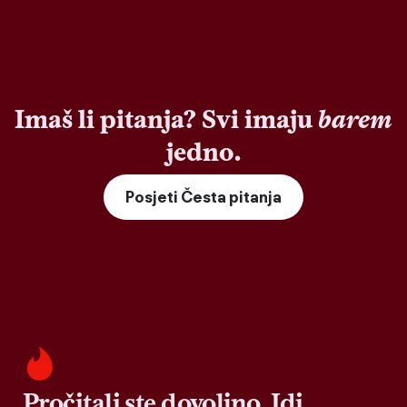
Imaš li pitanja? Svi imaju
barem
jedno.
Posjeti Česta pitanja
Pročitali ste dovoljno. Idi