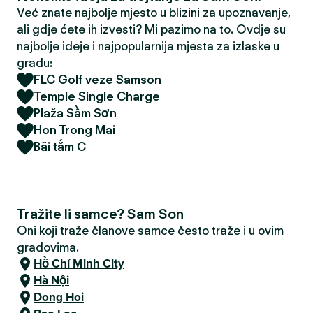
Već znate najbolje mjesto u blizini za upoznavanje,
ali gdje ćete ih izvesti? Mi pazimo na to. Ovdje su
najbolje ideje i najpopularnija mjesta za izlaske u
gradu:
FLC Golf veze Samson
Temple Single Charge
Plaža Sầm Sơn
Hon Trong Mai
Bãi tắm C
Tražite li samce? Sam Son
Oni koji traže članove samce često traže i u ovim
gradovima.
Hồ Chí Minh City
Hà Nội
Dong Hoi