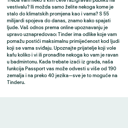
Treba vam neko s kim ćete razigravati publiku na
vestivalu? Ili možda samo želite nekoga kome je
stalo do klimatskih promjena kao i vama? S 55
milijardi spojeva do danas, znamo kako spajati
ljude. Vaš odnos prema online upoznavanju je
upravo uznapredovao: Tinder ima odlike koje vam
pomažu postići maksimalnu primijećenost kod ljudi
koji se vama sviđaju. Upoznajte prijatelje koji vole
kafu koliko i vi ili pronađite nekoga ko vam je ravan
u badmintonu. Kada trebate izaći iz grada, naša
funkcija Passport vas može odvesti u više od 190
zemalja i na preko 40 jezika—sve je to moguće na
Tinderu.