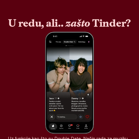
U redu, ali..
zašto
Tinder?
Uz funkcije kao što su Double Date, Način rada za muziku,