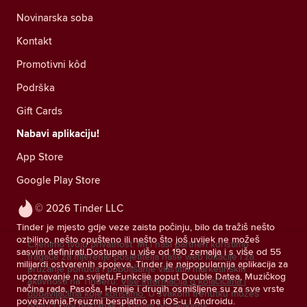
Novinarska soba
Kontakt
Promotivni kôd
Podrška
Gift Cards
Nabavi aplikaciju!
App Store
Google Play Store
© 2026 Tinder LLC
Tinder je mjesto gdje veze zaista počinju, bilo da tražiš nešto
ozbiljno, nešto opušteno ili nešto što još uvijek ne možeš
Cijenimo tvoju privatnost. Mi i naši partneri koristimo
sasvim definirati.Dostupan u više od 190 zemalja i s više od 55
tragače za mjerenje posjetitelja naše web lokacije i za
milijardi ostvarenih spojeva, Tinder je najpopularnija aplikacija za
pružanje ponuda i poboljšanje vlastitih marketinških
upoznavanje na svijetu.Funkcije poput Double Datea, Muzičkog
aktivnosti na Tinderu.
Više informacija o kolačićima i
načina rada, Pasoša, Hemije i drugih osmišljene su za sve vrste
dobavljačima koje koristimo.
U svakom trenutku možeš
povezivanja.Preuzmi besplatno na iOS-u i Androidu.
povući svoj pristanak u svojim postavkama.