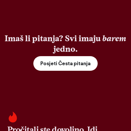
Imaš li pitanja? Svi imaju
barem
jedno.
Posjeti Česta pitanja
Pročitali ste dovoljno. Idi