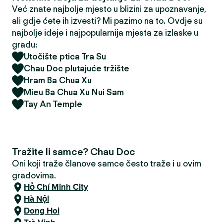
Već znate najbolje mjesto u blizini za upoznavanje,
ali gdje ćete ih izvesti? Mi pazimo na to. Ovdje su
najbolje ideje i najpopularnija mjesta za izlaske u
gradu:
Utočište ptica Tra Su
Chau Doc plutajuće tržište
Hram Ba Chua Xu
Mieu Ba Chua Xu Nui Sam
Tay An Temple
Tražite li samce? Chau Doc
Oni koji traže članove samce često traže i u ovim
gradovima.
Hồ Chí Minh City
Hà Nội
Dong Hoi