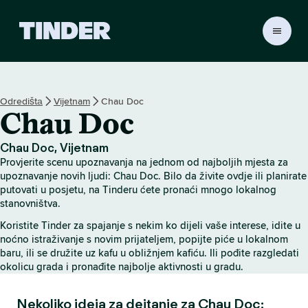
T
i
n
d
e
Odredištа
Vijetnam
Chau Doc
r
Chau Doc
H
o
m
Chau Doc, Vijetnam
e
Provjerite scenu upoznavanja na jednom od najboljih mjesta za
upoznavanje novih ljudi: Chau Doc. Bilo da živite ovdje ili planirate
putovati u posjetu, na Tinderu ćete pronaći mnogo lokalnog
stanovništva.
Koristite Tinder za spajanje s nekim ko dijeli vaše interese, idite u
noćno istraživanje s novim prijateljem, popijte piće u lokalnom
baru, ili se družite uz kafu u obližnjem kafiću. Ili pođite razgledati
okolicu grada i pronađite najbolje aktivnosti u gradu.
Nekoliko ideja za dejtanje za Chau Doc: