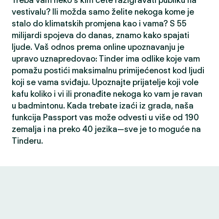
Treba vam neko s kim ćete razigravati publiku na
vestivalu? Ili možda samo želite nekoga kome je
stalo do klimatskih promjena kao i vama? S 55
milijardi spojeva do danas, znamo kako spajati
ljude. Vaš odnos prema online upoznavanju je
upravo uznapredovao: Tinder ima odlike koje vam
pomažu postići maksimalnu primijećenost kod ljudi
koji se vama sviđaju. Upoznajte prijatelje koji vole
kafu koliko i vi ili pronađite nekoga ko vam je ravan
u badmintonu. Kada trebate izaći iz grada, naša
funkcija Passport vas može odvesti u više od 190
zemalja i na preko 40 jezika—sve je to moguće na
Tinderu.