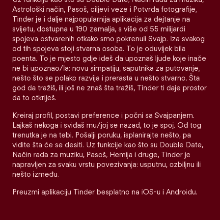
Astrološki način, Pasoš, ciljevi veze i Potvrda fotografije,
Tinder je i dalje najpopularnija aplikacija za dejtanje na
svijetu, dostupna u 190 zemalja, s više od 55 milijardi
spojeva ostvarenih otkako smo pokrenuli Svajp. Iza svakog
od tih spojeva stoji stvarna osoba. To je oduvijek bila
poenta. To je mjesto gdje ideš da upoznaš ljude koje inače
ne bi upoznao/la: novu simpatiju, saputnika za putovanje,
nešto što se polako razvija i prerasta u nešto stvarno. Šta
god da tražiš, ili još ne znaš šta tražiš, Tinder ti daje prostor
da to otkriješ.
Kreiraj profil, postavi preference i počni sa Svajpanjem.
Lajkaš nekoga i sviđaš mu/joj se nazad, to je spoj. Od tog
trenutka je na tebi. Pošalji poruku, isplanirajte nešto, pa
vidite šta će se desiti. Uz funkcije kao što su Double Date,
Način rada za muziku, Pasoš, Hemija i druge, Tinder je
napravljen za svaku vrstu povezivanja: usputnu, ozbiljnu ili
nešto između.
Preuzmi aplikaciju Tinder besplatno na iOS-u i Androidu.