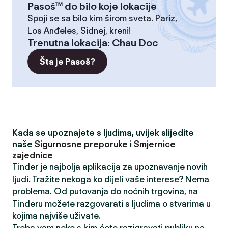
Pasoš™ do bilo koje lokacije
Spoji se sa bilo kim širom sveta. Pariz,
Los Anđeles, Sidnej, kreni!
Trenutna lokacija
:
Chau Doc
Šta je Pasoš?
Kada se upoznajete s ljudima, uvijek slijedite
naše
Sigurnosne preporuke
i
Smjernice
zajednice
Tinder je najbolja aplikacija za upoznavanje novih
ljudi. Tražite nekoga ko dijeli vaše interese? Nema
problema. Od putovanja do noćnih trgovina, na
Tinderu možete razgovarati s ljudima o stvarima u
kojima najviše uživate.