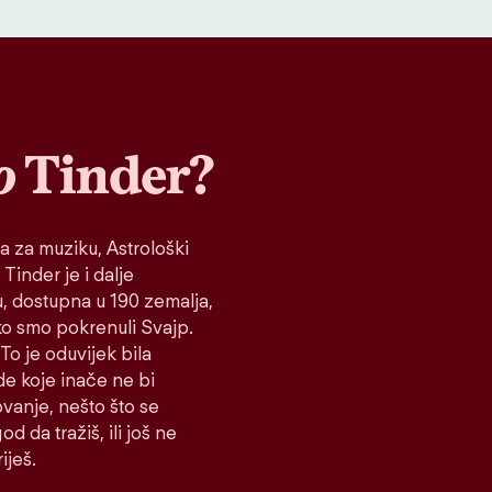
o
Tinder?
a za muziku, Astrološki
 Tinder je i dalje
tu, dostupna u 190 zemalja,
ako smo pokrenuli Svajp.
To je oduvijek bila
de koje inače ne bi
vanje, nešto što se
d da tražiš, ili još ne
iješ.