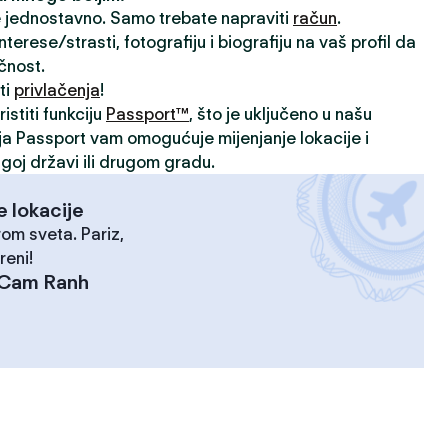
je jednostavno. Samo trebate napraviti
račun
.
rese/strasti, fotografiju i biografiju na vaš profil da
ičnost.
ti
privlačenja
!
istiti funkciju
Passport™
, što je uključeno u našu
ija Passport vam omogućuje mijenjanje lokacije i
goj državi ili drugom gradu.
e lokacije
rom sveta. Pariz,
reni!
Cam Ranh