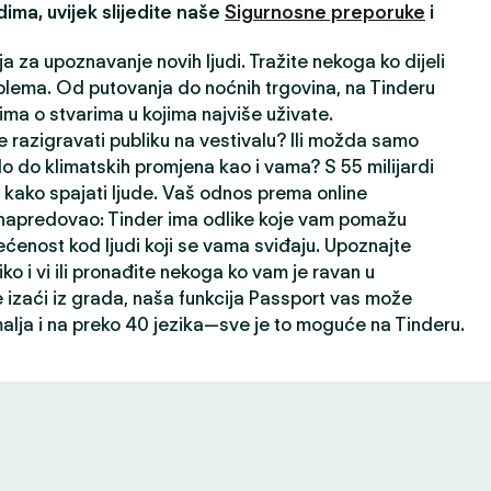
ima, uvijek slijedite naše
Sigurnosne preporuke
i
ja za upoznavanje novih ljudi. Tražite nekoga ko dijeli
lema. Od putovanja do noćnih trgovina, na Tinderu
ima o stvarima u kojima najviše uživate.
 razigravati publiku na vestivalu? Ili možda samo
lo do klimatskih promjena kao i vama? S 55 milijardi
kako spajati ljude. Vaš odnos prema online
napredovao: Tinder ima odlike koje vam pomažu
ećenost kod ljudi koji se vama sviđaju. Upoznajte
liko i vi ili pronađite nekoga ko vam je ravan u
izaći iz grada, naša funkcija Passport vas može
alja i na preko 40 jezika—sve je to moguće na Tinderu.