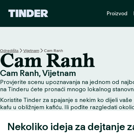
T
Proizvod
i
n
d
e
r
H
Odredištа
Vijetnam
Cam Ranh
Cam Ranh
o
m
e
Cam Ranh, Vijetnam
Provjerite scenu upoznavanja na jednom od najbolji
na Tinderu ćete pronaći mnogo lokalnog stanovni
Koristite Tinder za spajanje s nekim ko dijeli vaše 
kafu u obližnjem kafiću. Ili pođite razgledati okol
Nekoliko ideja za dejtanje 