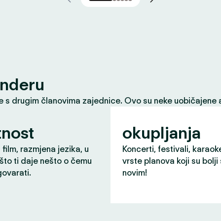
inderu
le s drugim članovima zajednice. Ovo su neke uobičajene a
nost
okupljanja
 film, razmjena jezika, u
Koncerti, festivali, karaok
što ti daje nešto o čemu
vrste planova koji su bolji
ovarati.
novim!