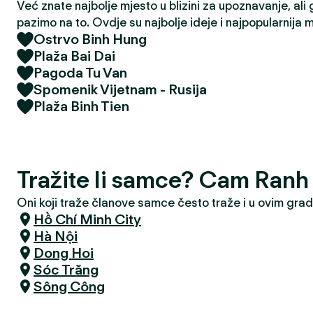
Već znate najbolje mjesto u blizini za upoznavanje, ali 
pazimo na to. Ovdje su najbolje ideje i najpopularnija 
Ostrvo Binh Hung
Plaža Bai Dai
Pagoda Tu Van
Spomenik Vijetnam - Rusija
Plaža Binh Tien
Tražite li samce? Cam Ranh
Oni koji traže članove samce često traže i u ovim gra
Hồ Chí Minh City
Hà Nội
Dong Hoi
Sóc Trăng
Sông Công