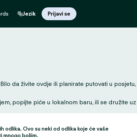
ards
Jezik
Prijavi se
o da živite ovdje ili planirate putovati u posjetu,
ljem, popijte piće u lokalnom baru, ili se družite uz
h odlika. Ovo su neki od odlika koje će vaše
ti mnogo boljim.