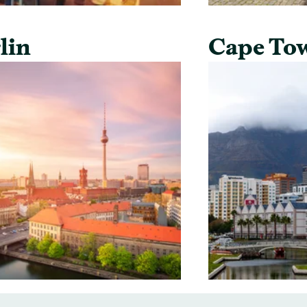
lin
Cape To