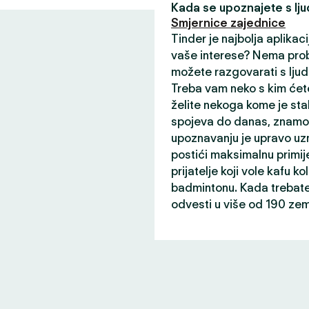
Kada se upoznajete s ljud
Smjernice zajednice
Tinder je najbolja aplikaci
vaše interese? Nema prob
možete razgovarati s ljud
Treba vam neko s kim ćete
želite nekoga kome je sta
spojeva do danas, znamo 
upoznavanju je upravo uz
postići maksimalnu primij
prijatelje koji vole kafu ko
badmintonu. Kada trebate 
odvesti u više od 190 zem