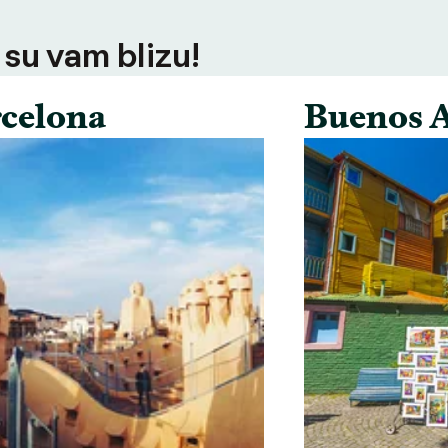
 su vam blizu!
celona
Buenos A