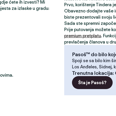
gdje ćete ih izvesti? Mi
Prvo, korištenje Tindera 
mjesta za izlaske u gradu:
Obavezno dodajte vaše inte
biste prezentovali svoju l
Sada ste spremni započe
Prije putovanja možete kor
premium pretplatu
. Funkc
prevlačenja članova u dru
Pasoš™ do bilo koj
Spoji se sa bilo kim ši
Los Anđeles, Sidnej, k
Trenutna lokacija
:
dovima.
Šta je Pasoš?