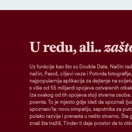
U redu, ali..
zašt
Uz funkcije kao što su Double Date, Način rad
način, Pasoš, ciljevi veze i Potvrda fotografije,
najpopularnija aplikacija za dejtanje na svije
s više od 55 milijardi spojeva ostvarenih otk
Iza svakog od tih spojeva stoji stvarna osoba. 
poenta. To je mjesto gdje ideš da upoznaš lju
upoznao/la: novu simpatiju, saputnika za puto
polako razvija i prerasta u nešto stvarno. Šta go
znaš šta tražiš, Tinder ti daje prostor da to otkr