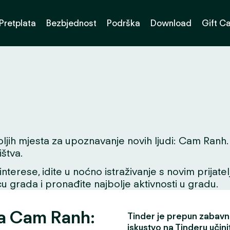
Pretplata
Bezbjednost
Podrška
Download
Gift C
h mjesta za upoznavanje novih ljudi: Cam Ranh. Bil
štva.
interese, idite u noćno istraživanje s novim prijate
icu grada i pronađite najbolje aktivnosti u gradu.
za Cam Ranh:
Tinder je prepun zabavni
iskustvo na Tinderu učini