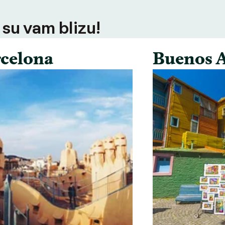
 su vam blizu!
celona
Buenos A