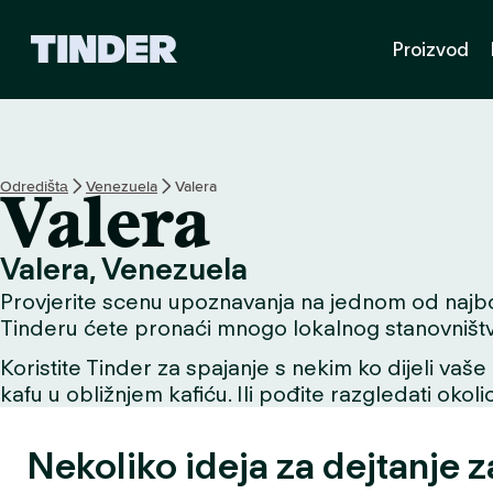
T
Proizvod
i
n
d
e
r
H
Odredištа
Venezuela
Valera
Valera
o
m
e
Valera, Venezuela
Provjerite scenu upoznavanja na jednom od najboljih
Tinderu ćete pronaći mnogo lokalnog stanovništv
Koristite Tinder za spajanje s nekim ko dijeli vaše 
kafu u obližnjem kafiću. Ili pođite razgledati okol
Nekoliko ideja za dejtanje z