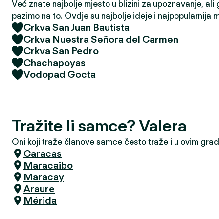
Već znate najbolje mjesto u blizini za upoznavanje, ali 
pazimo na to. Ovdje su najbolje ideje i najpopularnija 
Crkva San Juan Bautista
Crkva Nuestra Señora del Carmen
Crkva San Pedro
Chachapoyas
Vodopad Gocta
Tražite li samce? Valera
Oni koji traže članove samce često traže i u ovim gra
Caracas
Maracaibo
Maracay
Araure
Mérida