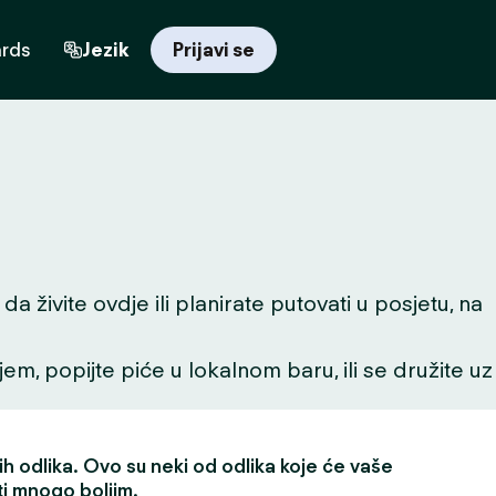
ards
Jezik
Prijavi se
 živite ovdje ili planirate putovati u posjetu, na
ljem, popijte piće u lokalnom baru, ili se družite uz
h odlika. Ovo su neki od odlika koje će vaše
ti mnogo boljim.