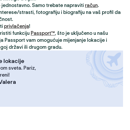
je jednostavno. Samo trebate napraviti
račun
.
rese/strasti, fotografiju i biografiju na vaš profil da
ičnost.
ti
privlačenja
!
istiti funkciju
Passport™
, što je uključeno u našu
ija Passport vam omogućuje mijenjanje lokacije i
goj državi ili drugom gradu.
e lokacije
rom sveta. Pariz,
reni!
Valera