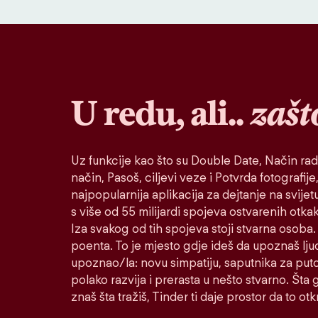
U redu, ali..
zašt
Uz funkcije kao što su Double Date, Način rad
način, Pasoš, ciljevi veze i Potvrda fotografije,
najpopularnija aplikacija za dejtanje na svije
s više od 55 milijardi spojeva ostvarenih otk
Iza svakog od tih spojeva stoji stvarna osoba. 
poenta. To je mjesto gdje ideš da upoznaš lju
upoznao/la: novu simpatiju, saputnika za puto
polako razvija i prerasta u nešto stvarno. Šta go
znaš šta tražiš, Tinder ti daje prostor da to otkr