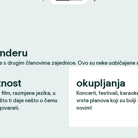
inderu
le s drugim članovima zajednice. Ovo su neke uobičajene a
nost
okupljanja
 film, razmjena jezika, u
Koncerti, festivali, karaok
što ti daje nešto o čemu
vrste planova koji su bolji
ovarati.
novim!