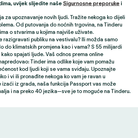
ima, uvijek slijedite naše
Sigurnosne preporuke
i
ja za upoznavanje novih ljudi. Tražite nekoga ko dijeli
lema. Od putovanja do noćnih trgovina, na Tinderu
ima o stvarima u kojima najviše uživate.
 razigravati publiku na vestivalu? Ili možda samo
lo do klimatskih promjena kao i vama? S 55 milijardi
kako spajati ljude. Vaš odnos prema online
napredovao: Tinder ima odlike koje vam pomažu
ećenost kod ljudi koji se vama sviđaju. Upoznajte
liko i vi ili pronađite nekoga ko vam je ravan u
izaći iz grada, naša funkcija Passport vas može
alja i na preko 40 jezika—sve je to moguće na Tinderu.