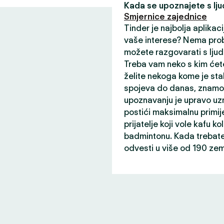
Kada se upoznajete s ljud
Smjernice zajednice
Tinder je najbolja aplikaci
vaše interese? Nema prob
možete razgovarati s ljud
Treba vam neko s kim ćete
želite nekoga kome je sta
spojeva do danas, znamo 
upoznavanju je upravo uz
postići maksimalnu primij
prijatelje koji vole kafu ko
badmintonu. Kada trebate 
odvesti u više od 190 zem