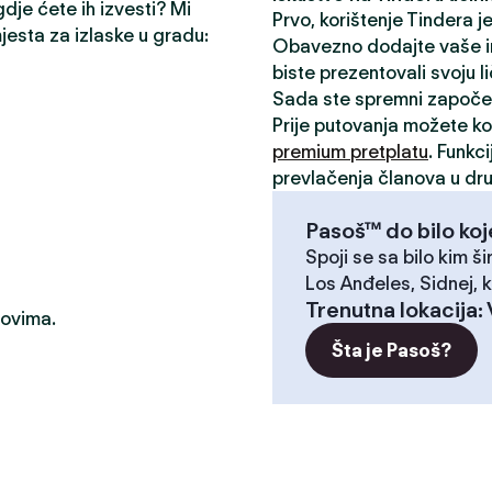
gdje ćete ih izvesti? Mi
Prvo, korištenje Tindera 
mjesta za izlaske u gradu:
Obavezno dodajte vaše inte
biste prezentovali svoju l
Sada ste spremni započe
Prije putovanja možete kor
premium pretplatu
. Funkc
prevlačenja članova u dru
Pasoš™ do bilo koj
Spoji se sa bilo kim ši
Los Anđeles, Sidnej, k
Trenutna lokacija
:
dovima.
Šta je Pasoš?