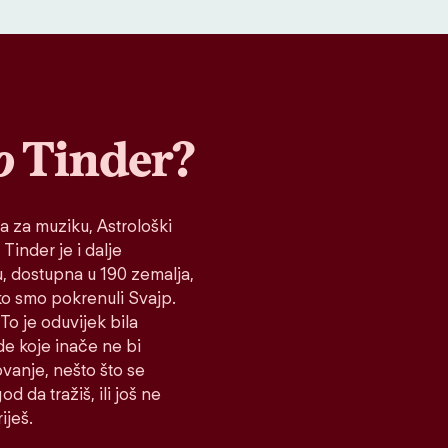
o
Tinder?
a za muziku, Astrološki
 Tinder je i dalje
tu, dostupna u 190 zemalja,
ako smo pokrenuli Svajp.
To je oduvijek bila
de koje inače ne bi
vanje, nešto što se
d da tražiš, ili još ne
iješ.