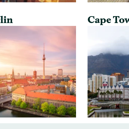
lin
Cape To