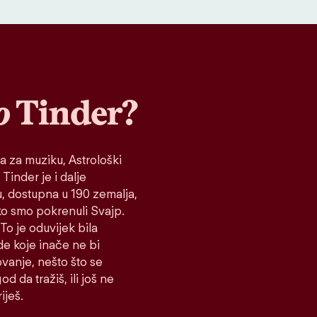
o
Tinder?
a za muziku, Astrološki
 Tinder je i dalje
tu, dostupna u 190 zemalja,
ako smo pokrenuli Svajp.
To je oduvijek bila
de koje inače ne bi
vanje, nešto što se
d da tražiš, ili još ne
iješ.