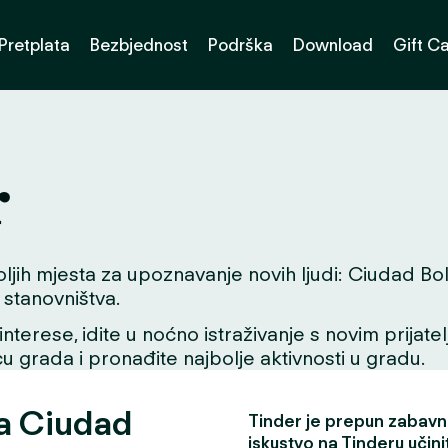
Pretplata
Bezbjednost
Podrška
Download
Gift C
r
h mjesta za upoznavanje novih ljudi: Ciudad Bolívar
stanovništva.
interese, idite u noćno istraživanje s novim prijate
icu grada i pronađite najbolje aktivnosti u gradu.
za Ciudad
Tinder je prepun zabavni
iskustvo na Tinderu učini