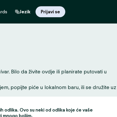
ards
Jezik
Prijavi se
. Bilo da živite ovdje ili planirate putovati u
ljem, popijte piće u lokalnom baru, ili se družite uz
h odlika. Ovo su neki od odlika koje će vaše
ti mnogo boljim.