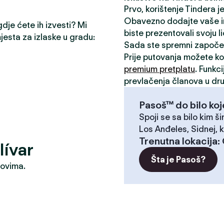
Prvo, korištenje Tindera 
Obavezno dodajte vaše inte
gdje ćete ih izvesti? Mi
biste prezentovali svoju l
mjesta za izlaske u gradu:
Sada ste spremni započe
Prije putovanja možete kor
premium pretplatu
. Funkc
prevlačenja članova u dru
Pasoš™ do bilo koj
Spoji se sa bilo kim ši
Los Anđeles, Sidnej, k
Trenutna lokacija
:
lívar
Šta je Pasoš?
dovima.