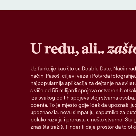
U redu, ali..
zašt
Uz funkcije kao što su Double Date, Način rad
način, Pasoš, ciljevi veze i Potvrda fotografije,
najpopularnija aplikacija za dejtanje na svije
s više od 55 milijardi spojeva ostvarenih otk
Iza svakog od tih spojeva stoji stvarna osoba. 
poenta. To je mjesto gdje ideš da upoznaš lju
upoznao/la: novu simpatiju, saputnika za puto
polako razvija i prerasta u nešto stvarno. Šta go
znaš šta tražiš, Tinder ti daje prostor da to otkr