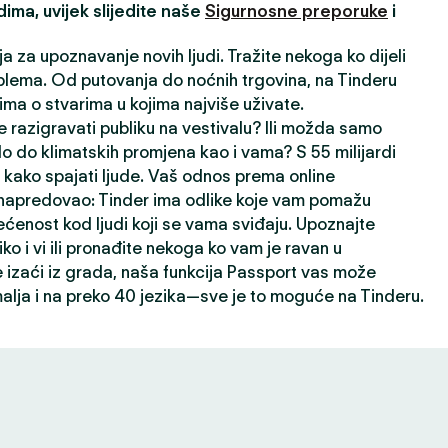
ima, uvijek slijedite naše
Sigurnosne preporuke
i
ja za upoznavanje novih ljudi. Tražite nekoga ko dijeli
lema. Od putovanja do noćnih trgovina, na Tinderu
ima o stvarima u kojima najviše uživate.
 razigravati publiku na vestivalu? Ili možda samo
lo do klimatskih promjena kao i vama? S 55 milijardi
kako spajati ljude. Vaš odnos prema online
napredovao: Tinder ima odlike koje vam pomažu
ećenost kod ljudi koji se vama sviđaju. Upoznajte
liko i vi ili pronađite nekoga ko vam je ravan u
izaći iz grada, naša funkcija Passport vas može
alja i na preko 40 jezika—sve je to moguće na Tinderu.