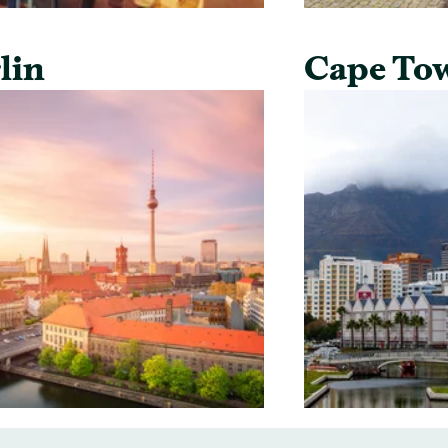
lin
Cape To