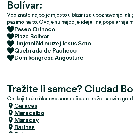
Bolívar:
Već znate najbolje mjesto u blizini za upoznavanje, ali 
pazimo na to. Ovdje su najbolje ideje i najpopularnija 
Paseo Orinoco
Plaza Bolivar
Umjetnički muzej Jesus Soto
Quebrada de Pacheco
Dom kongresa Angosture
Tražite li samce? Ciudad Bo
Oni koji traže članove samce često traže i u ovim gra
Caracas
Maracaibo
Maracay
Barinas