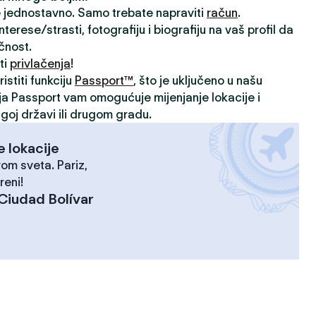
je jednostavno. Samo trebate napraviti
račun
.
rese/strasti, fotografiju i biografiju na vaš profil da
ičnost.
ti
privlačenja
!
istiti funkciju
Passport™
, što je uključeno u našu
ija Passport vam omogućuje mijenjanje lokacije i
goj državi ili drugom gradu.
e lokacije
rom sveta. Pariz,
reni!
Ciudad Bolívar