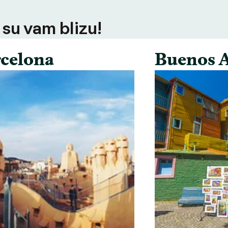
 su vam blizu!
celona
Buenos A