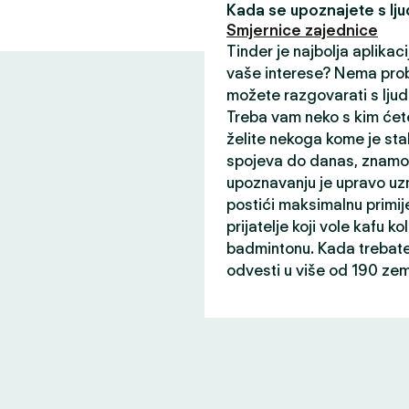
Kada se upoznajete s ljud
Smjernice zajednice
Tinder je najbolja aplikaci
vaše interese? Nema prob
možete razgovarati s ljud
Treba vam neko s kim ćete
želite nekoga kome je sta
spojeva do danas, znamo 
upoznavanju je upravo uz
postići maksimalnu primij
prijatelje koji vole kafu ko
badmintonu. Kada trebate 
odvesti u više od 190 zem