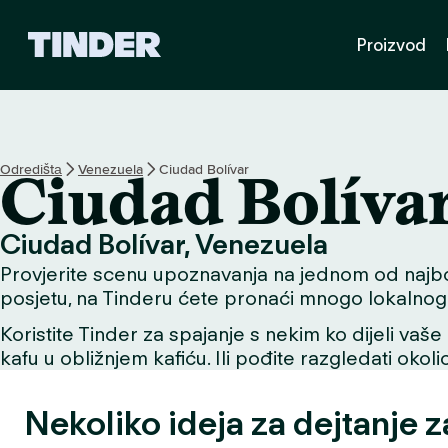
T
Proizvod
i
n
d
e
r
H
Odredištа
Venezuela
Ciudad Bolívar
Ciudad Bolíva
o
m
e
Ciudad Bolívar, Venezuela
Provjerite scenu upoznavanja na jednom od najbolji
posjetu, na Tinderu ćete pronaći mnogo lokalnog 
Koristite Tinder za spajanje s nekim ko dijeli vaše 
kafu u obližnjem kafiću. Ili pođite razgledati okol
Nekoliko ideja za dejtanje 