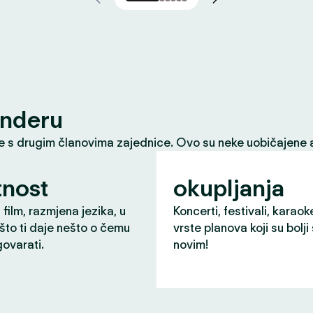
inderu
le s drugim članovima zajednice. Ovo su neke uobičajene a
nost
okupljanja
 film, razmjena jezika, u
Koncerti, festivali, karaok
što ti daje nešto o čemu
vrste planova koji su bolji
ovarati.
novim!