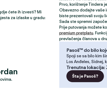
Prvo, korištenje Tindera 
Obavezno dodajte vaše inte
gdje ćete ih izvesti? Mi
biste prezentovali svoju l
mjesta za izlaske u gradu:
Sada ste spremni započe
Prije putovanja možete kor
premium pretplatu
. Funkc
prevlačenja članova u dru
Pasoš™ do bilo koj
Spoji se sa bilo kim ši
Los Anđeles, Sidnej, k
Trenutna lokacija
:
ordan
Šta je Pasoš?
dovima.