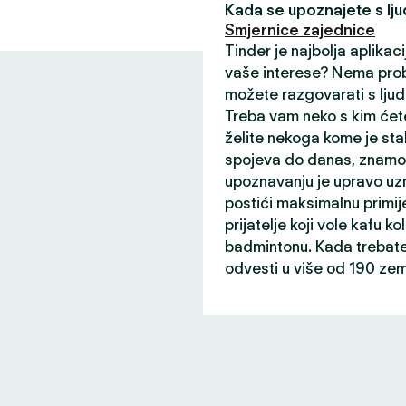
Kada se upoznajete s ljud
Smjernice zajednice
Tinder je najbolja aplikaci
vaše interese? Nema prob
možete razgovarati s ljud
Treba vam neko s kim ćete
želite nekoga kome je sta
spojeva do danas, znamo 
upoznavanju je upravo uz
postići maksimalnu primij
prijatelje koji vole kafu ko
badmintonu. Kada trebate 
odvesti u više od 190 zem