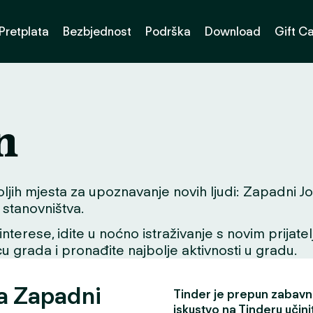
Pretplata
Bezbjednost
Podrška
Download
Gift C
n
h mjesta za upoznavanje novih ljudi: Zapadni Jorda
stanovništva.
interese, idite u noćno istraživanje s novim prijate
icu grada i pronađite najbolje aktivnosti u gradu.
za Zapadni
Tinder je prepun zabavni
iskustvo na Tinderu učini