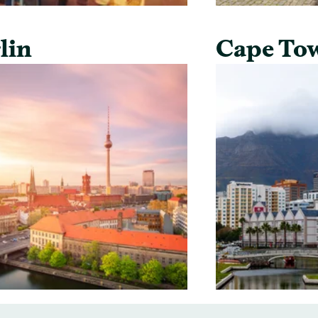
lin
Cape To