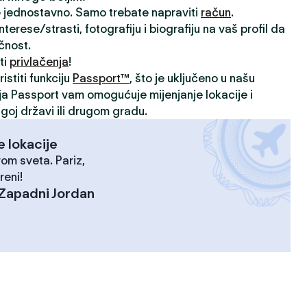
je jednostavno. Samo trebate napraviti
račun
.
rese/strasti, fotografiju i biografiju na vaš profil da
ičnost.
ti
privlačenja
!
istiti funkciju
Passport™
, što je uključeno u našu
ija Passport vam omogućuje mijenjanje lokacije i
goj državi ili drugom gradu.
e lokacije
rom sveta. Pariz,
reni!
Zapadni Jordan