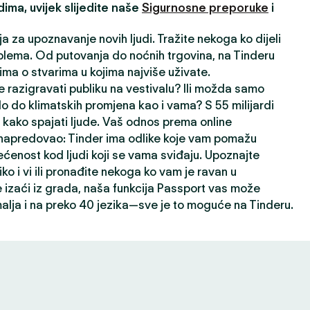
ima, uvijek slijedite naše
Sigurnosne preporuke
i
ja za upoznavanje novih ljudi. Tražite nekoga ko dijeli
lema. Od putovanja do noćnih trgovina, na Tinderu
ima o stvarima u kojima najviše uživate.
 razigravati publiku na vestivalu? Ili možda samo
lo do klimatskih promjena kao i vama? S 55 milijardi
kako spajati ljude. Vaš odnos prema online
napredovao: Tinder ima odlike koje vam pomažu
ećenost kod ljudi koji se vama sviđaju. Upoznajte
liko i vi ili pronađite nekoga ko vam je ravan u
izaći iz grada, naša funkcija Passport vas može
alja i na preko 40 jezika—sve je to moguće na Tinderu.