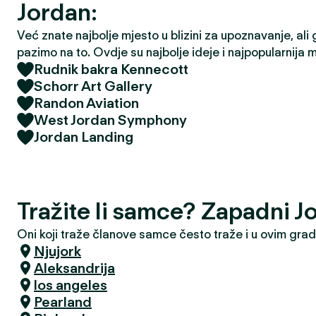
Jordan:
Već znate najbolje mjesto u blizini za upoznavanje, ali 
pazimo na to. Ovdje su najbolje ideje i najpopularnija 
Rudnik bakra Kennecott
Schorr Art Gallery
Randon Aviation
West Jordan Symphony
Jordan Landing
Tražite li samce? Zapadni J
Oni koji traže članove samce često traže i u ovim gra
Njujork
Aleksandrija
los angeles
Pearland