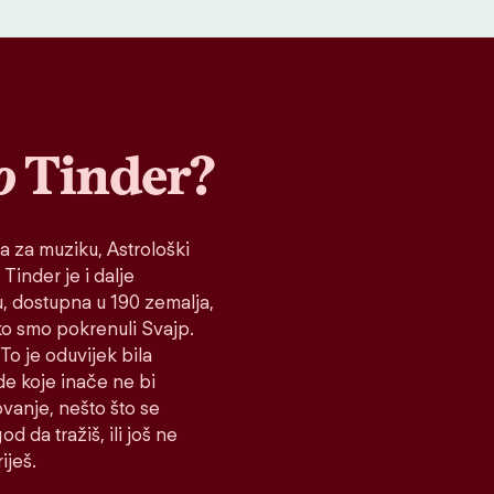
o
Tinder?
a za muziku, Astrološki
 Tinder je i dalje
tu, dostupna u 190 zemalja,
ako smo pokrenuli Svajp.
To je oduvijek bila
de koje inače ne bi
vanje, nešto što se
d da tražiš, ili još ne
iješ.