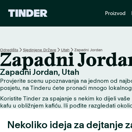
T
Proizvod
i
n
d
e
r
H
Odredištа
Sjedinjene Države
Utah
Zapadni Jordan
Zapadni Jorda
o
m
e
Zapadni Jordan, Utah
Provjerite scenu upoznavanja na jednom od najbolji
posjetu, na Tinderu ćete pronaći mnogo lokalnog 
Koristite Tinder za spajanje s nekim ko dijeli vaše 
kafu u obližnjem kafiću. Ili pođite razgledati okol
Nekoliko ideja za dejtanje 