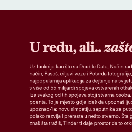
U redu, ali..
zašt
Uz funkcije kao što su Double Date, Način rad
način, Pasoš, ciljevi veze i Potvrda fotografije,
najpopularnija aplikacija za dejtanje na svije
s više od 55 milijardi spojeva ostvarenih otk
Iza svakog od tih spojeva stoji stvarna osoba. 
poenta. To je mjesto gdje ideš da upoznaš lju
upoznao/la: novu simpatiju, saputnika za puto
polako razvija i prerasta u nešto stvarno. Šta go
znaš šta tražiš, Tinder ti daje prostor da to otkr