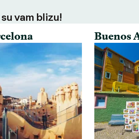
 su vam blizu!
celona
Buenos A