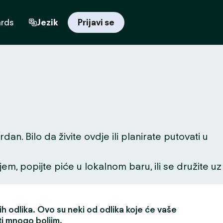
ards
Jezik
Prijavi se
n. Bilo da živite ovdje ili planirate putovati u
ljem, popijte piće u lokalnom baru, ili se družite uz
h odlika. Ovo su neki od odlika koje će vaše
ti mnogo boljim.