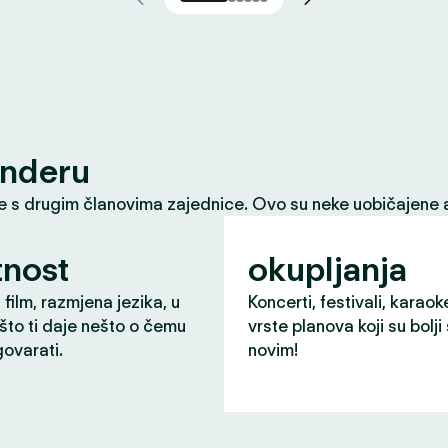
inderu
le s drugim članovima zajednice. Ovo su neke uobičajene a
nost
okupljanja
 film, razmjena jezika, u
Koncerti, festivali, karaok
što ti daje nešto o čemu
vrste planova koji su bolji
ovarati.
novim!