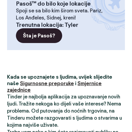
Pasoš™ do bilo koje lokacije
Spoji se sa bilo kim širom sveta. Pariz,
Los Anđeles, Sidnej, kreni!
Trenutna lokacija
:
Tyler
Šta je Pasoš?
Kada se upoznajete s ljudima, uvijek slijedite
naše
Sigurnosne preporuke
i
Smjernice
zajednice
Tinder je najbolja aplikacija za upoznavanje novih
ljudi. Tražite nekoga ko dijeli vaše interese? Nema
problema. Od putovanja do noćnih trgovina, na
Tinderu možete razgovarati s ljudima o stvarima u
kojima najviše uživate.