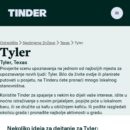
T
i
n
d
e
Odredištа
Sjedinjene Države
Texas
Tyler
r
Tyler
H
o
m
Tyler, Texas
e
Provjerite scenu upoznavanja na jednom od najboljih mjesta za
upoznavanje novih ljudi: Tyler. Bilo da živite ovdje ili planirate
putovati u posjetu, na Tinderu ćete pronaći mnogo lokalnog
stanovništva.
Koristite Tinder za spajanje s nekim ko dijeli vaše interese, idite u
noćno istraživanje s novim prijateljem, popijte piće u lokalnom
baru, ili se družite uz kafu u obližnjem kafiću. Ili pođite razgledati
okolicu grada i pronađite najbolje aktivnosti u gradu.
Nekoliko ideja za dejtanje za Tyler: