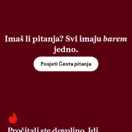
Imaš li pitanja? Svi imaju
barem
jedno.
Posjeti Česta pitanja
Pročitali ste dovoljno. Idi