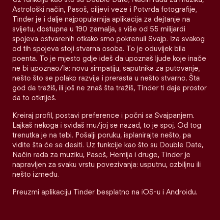
Astrološki način, Pasoš, ciljevi veze i Potvrda fotografije,
Tinder je i dalje najpopularnija aplikacija za dejtanje na
svijetu, dostupna u 190 zemalja, s više od 55 milijardi
spojeva ostvarenih otkako smo pokrenuli Svajp. Iza svakog
od tih spojeva stoji stvarna osoba. To je oduvijek bila
poenta. To je mjesto gdje ideš da upoznaš ljude koje inače
ne bi upoznao/la: novu simpatiju, saputnika za putovanje,
nešto što se polako razvija i prerasta u nešto stvarno. Šta
god da tražiš, ili još ne znaš šta tražiš, Tinder ti daje prostor
da to otkriješ.
Kreiraj profil, postavi preference i počni sa Svajpanjem.
Lajkaš nekoga i sviđaš mu/joj se nazad, to je spoj. Od tog
trenutka je na tebi. Pošalji poruku, isplanirajte nešto, pa
vidite šta će se desiti. Uz funkcije kao što su Double Date,
Način rada za muziku, Pasoš, Hemija i druge, Tinder je
napravljen za svaku vrstu povezivanja: usputnu, ozbiljnu ili
nešto između.
Preuzmi aplikaciju Tinder besplatno na iOS-u i Androidu.