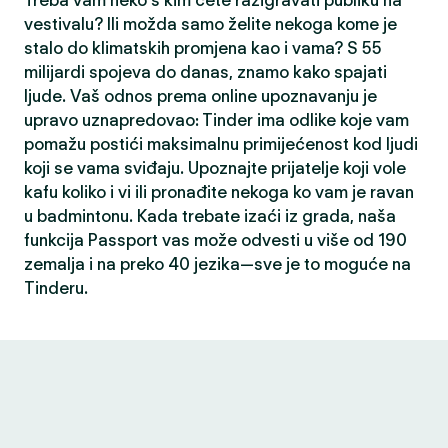
Treba vam neko s kim ćete razigravati publiku na
vestivalu? Ili možda samo želite nekoga kome je
stalo do klimatskih promjena kao i vama? S 55
milijardi spojeva do danas, znamo kako spajati
ljude. Vaš odnos prema online upoznavanju je
upravo uznapredovao: Tinder ima odlike koje vam
pomažu postići maksimalnu primijećenost kod ljudi
koji se vama sviđaju. Upoznajte prijatelje koji vole
kafu koliko i vi ili pronađite nekoga ko vam je ravan
u badmintonu. Kada trebate izaći iz grada, naša
funkcija Passport vas može odvesti u više od 190
zemalja i na preko 40 jezika—sve je to moguće na
Tinderu.