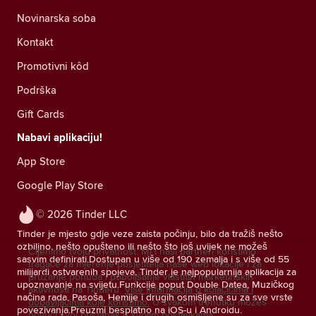
Novinarska soba
Kontakt
Promotivni kôd
Podrška
Gift Cards
Nabavi aplikaciju!
App Store
Google Play Store
© 2026 Tinder LLC
Tinder je mjesto gdje veze zaista počinju, bilo da tražiš nešto
ozbiljno, nešto opušteno ili nešto što još uvijek ne možeš
Cijenimo tvoju privatnost. Mi i naši partneri koristimo
sasvim definirati.Dostupan u više od 190 zemalja i s više od 55
tragače za mjerenje posjetitelja naše web lokacije i za
milijardi ostvarenih spojeva, Tinder je najpopularnija aplikacija za
pružanje ponuda i poboljšanje vlastitih marketinških
upoznavanje na svijetu.Funkcije poput Double Datea, Muzičkog
aktivnosti na Tinderu.
Više informacija o kolačićima i
načina rada, Pasoša, Hemije i drugih osmišljene su za sve vrste
dobavljačima koje koristimo.
U svakom trenutku možeš
povezivanja.Preuzmi besplatno na iOS-u i Androidu.
povući svoj pristanak u svojim postavkama.