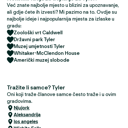
Već znate najbolje mjesto u blizini za upoznavanje,
ali gdje ćete ih izvesti? Mi pazimo na to. Ovdje su
najbolje ideje i najpopularnija mjesta za izlaske u
gradu:
Zoološki vrt Caldwell
Državni park Tyler
Muzej umjetnosti Tyler
Whitaker-McClendon House
Američki muzej slobode
Tražite li samce? Tyler
Oni koji traže članove samce često traže i u ovim
gradovima.
Njujork
Aleksandrija
los angeles