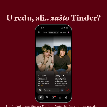
U redu, ali..
zašto
Tinder?
Uz funkcije kao što su Double Date, Način rada za muziku,